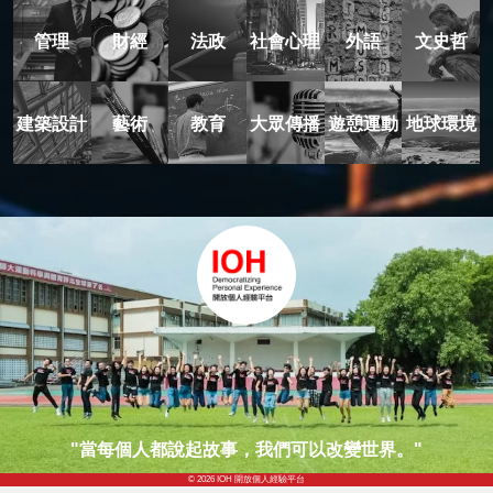
管理
財經
法政
社會心理
外語
文史哲
建築設計
藝術
教育
大眾傳播
遊憩運動
地球環境
"當每個人都說起故事，我們可以改變世界。"
© 2026 IOH 開放個人經驗平台