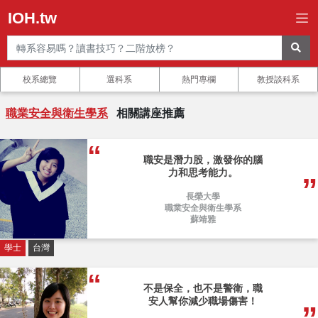
IOH.tw
校系總覽
選科系
熱門專欄
教授談科系
職業安全與衛生學系
相關講座推薦
職安是潛力股，激發你的腦
力和思考能力。
長榮大學
職業安全與衛生學系
蘇靖雅
學士
台灣
不是保全，也不是警衛，職
安人幫你減少職場傷害！