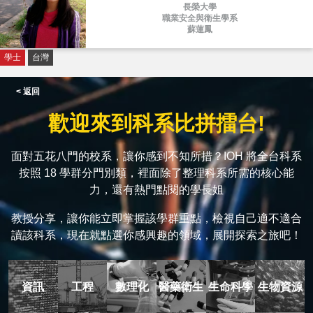
長榮大學
職業安全與衛生學系
蘇蓮鳳
學士
台灣
< 返回
歡迎來到科系比拼擂台!
面對五花八門的校系，讓你感到不知所措？IOH 將全台科系
按照 18 學群分門別類，裡面除了整理科系所需的核心能
力，還有熱門點閱的學長姐
教授分享，讓你能立即掌握該學群重點，檢視自己適不適合
讀該科系，現在就點選你感興趣的領域，展開探索之旅吧！
資訊
工程
數理化
醫藥衛生
生命科學
生物資源