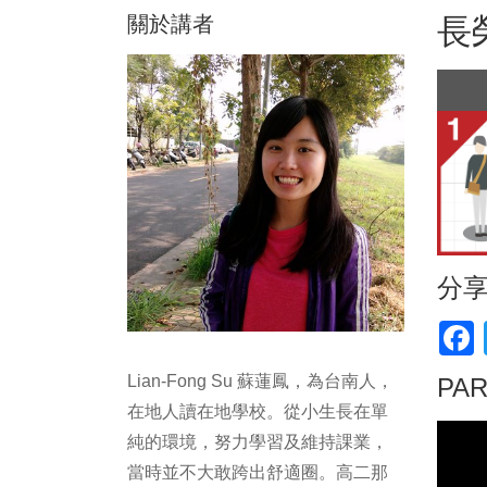
關於講者
長
分
F
Lian-Fong Su 蘇蓮鳳，為台南人，
PA
在地人讀在地學校。從小生長在單
純的環境，努力學習及維持課業，
當時並不大敢跨出舒適圈。高二那