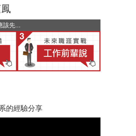
蓮鳳
先...
學系的經驗分享