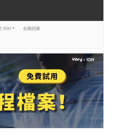
 IOH
全職招募