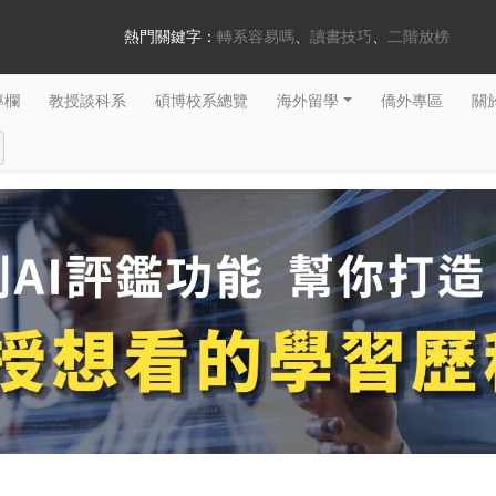
熱門關鍵字：
轉系容易嗎
讀書技巧
二階放榜
專欄
教授談科系
碩博校系總覽
海外留學
僑外專區
關於