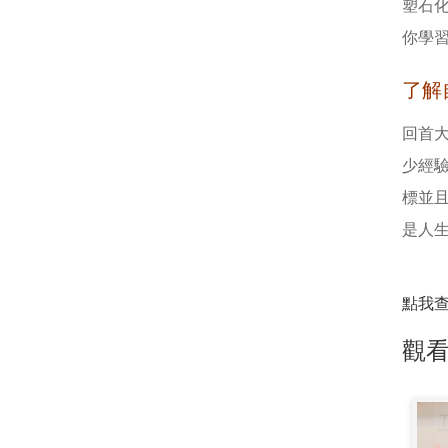
塑石
你學
了解
回首
少經
標並
是人
點我
觀