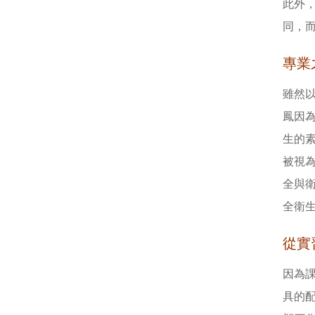
此外
同，
專業
雖然
鳳因
生的
被視
全與
全衛
從實
因為
具的