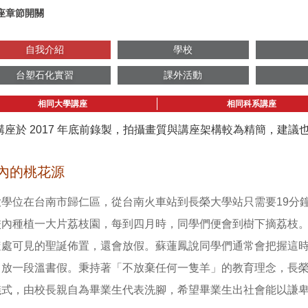
座章節開關
自我介紹
學校
台塑石化實習
課外活動
相同大學講座
相同科系講座
講座於 2017 年底前錄製，拍攝畫質與講座架構較為精簡，建
內的桃花源
大學位在台南市歸仁區，從台南火車站到長榮大學站只需要19分
校內種植一大片荔枝園，每到四月時，同學們便會到樹下摘荔枝
隨處可見的聖誕佈置，還會放假。蘇蓮鳳說同學們通常會把握這
己放一段溫書假。秉持著「不放棄任何一隻羊」的教育理念，長
儀式，由校長親自為畢業生代表洗腳，希望畢業生出社會能以謙