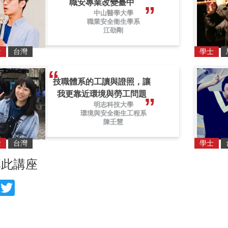
職安專業改變臺中
中山醫學大學
職業安全衛生學系
江劭剛
士
台灣
學士
技職體系的工讀與證照，讓
我更靠近環境與勞工問題
明志科技大學
環境與安全衛生工程系
陳壬慧
士
台灣
學士
享此講座
acebook
Twitter