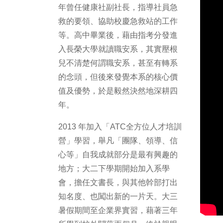
年曾任健康社副社長，指導社員急
救的要領、協助校慶急救站的工作
等。高中畢業後，藉由指考分發進
入長榮大學就讀職安系，其實壓根
兒不清楚何謂職安系，甚至有轉系
的念頭，但後來發覺本系的核心價
值及優勢，於是毅然決然地深耕四
年。
2013 年加入「ATC全方位人才培訓
營」學習，舉凡「團隊、領導、信
心等」自我成就部分是最有興趣的
地方；大二下學期開始加入系學
會，擔任文書長，與其他幹部打出
知名度、也闖出新的一片天。大三
暑假期間至企業界實習，藉著三年