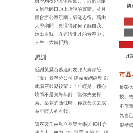
所學到校外闖蕩兩個月，終於親眼
講
見到老師口頭上所說的實體、並且
體會辦公室氛圍，氣滿志得。藉由
大學期間，更懂得如何了解自我、
活出自我，在這段非凡的青春中，
人生一大轉折點。
此
感謝
感謝英屬百慕達商友邦人壽保險
市區
（股）臺灣分公司 陳嘉虎總經理 以
此講座鼓勵後輩：「年輕是ㄧ種心
長榮
境而不是實際年齡，當你失去探
校。
索、築夢的熱忱時，你就會失去成
不僅
為年輕人的本錢」
為自
講座製作由私立長榮大學與 IOH 合
腳禮
作產出，並由 IOH 幫手 李婉瑄、廖