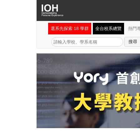
選系先探索 18 學群
全台校系總覽
熱門