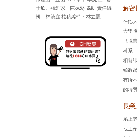
解密
于欣、張維家、陳姵彣 協助 責任編
輯：林毓庭 核稿編輯：林立麗
在他
大學
《職
科系
相關
頭教
有所
的特
長榮
系上
找工