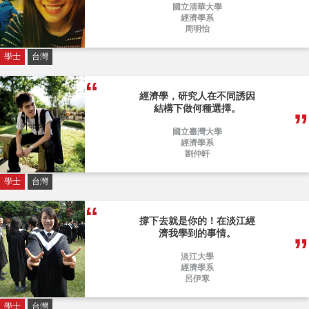
國立清華大學
經濟學系
周明怡
學士
台灣
經濟學，研究人在不同誘因
結構下做何種選擇。
國立臺灣大學
經濟學系
劉仲軒
學士
台灣
撐下去就是你的！在淡江經
濟我學到的事情。
淡江大學
經濟學系
呂伊寒
學士
台灣