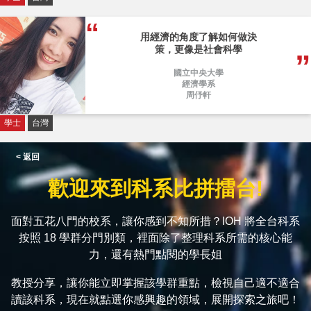
用經濟的角度了解如何做決
策，更像是社會科學
國立中央大學
經濟學系
周伃軒
學士
台灣
< 返回
歡迎來到科系比拼擂台!
面對五花八門的校系，讓你感到不知所措？IOH 將全台科系
按照 18 學群分門別類，裡面除了整理科系所需的核心能
力，還有熱門點閱的學長姐
教授分享，讓你能立即掌握該學群重點，檢視自己適不適合
讀該科系，現在就點選你感興趣的領域，展開探索之旅吧！