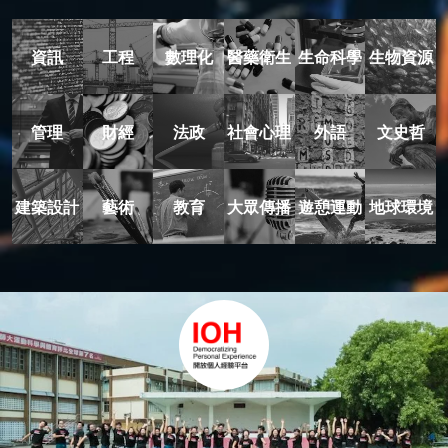
資訊
工程
數理化
醫藥衛生
生命科學
生物資源
管理
財經
法政
社會心理
外語
文史哲
建築設計
藝術
教育
大眾傳播
遊憩運動
地球環境