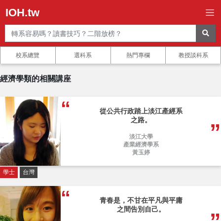
IOH.tw
校系總覽
選科系
熱門專欄
教授談科系
經濟學類的相關講座
從公共行政踏上淡江產經系
之路。
淡江大學
產業經濟學系
黃玉婷
學士
台灣
青春是，不甘在平凡與平庸
之間告別自己。