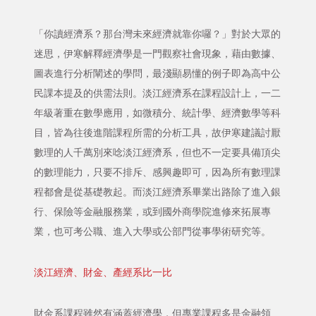
「你讀經濟系？那台灣未來經濟就靠你囉？」對於大眾的
迷思，伊寒解釋經濟學是一門觀察社會現象，藉由數據、
圖表進行分析闡述的學問，最淺顯易懂的例子即為高中公
民課本提及的供需法則。淡江經濟系在課程設計上，一二
年級著重在數學應用，如微積分、統計學、經濟數學等科
目，皆為往後進階課程所需的分析工具，故伊寒建議討厭
數理的人千萬別來唸淡江經濟系，但也不一定要具備頂尖
的數理能力，只要不排斥、感興趣即可，因為所有數理課
程都會是從基礎教起。而淡江經濟系畢業出路除了進入銀
行、保險等金融服務業，或到國外商學院進修來拓展專
業，也可考公職、進入大學或公部門從事學術研究等。
淡江經濟、財金、產經系比一比
財金系課程雖然有涵蓋經濟學，但專業課程多是金融領