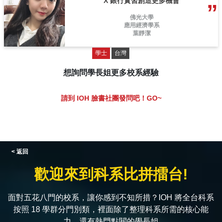
X 銀行實習創造更多機會
佛光大學
應用經濟學系
葉靜潔
學士
台灣
想詢問學長姐更多校系經驗
請到 IOH 臉書社團發問吧！GO~
< 返回
歡迎來到科系比拼擂台!
面對五花八門的校系，讓你感到不知所措？IOH 將全台科系
按照 18 學群分門別類，裡面除了整理科系所需的核心能
力，還有熱門點閱的學長姐