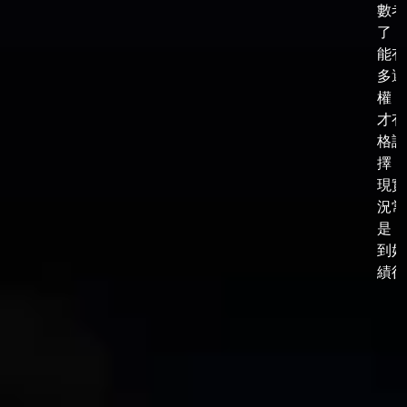
數考
了，
能有
多選
權，
才有
格談
擇，
現實
況常
是，
到好
績後，