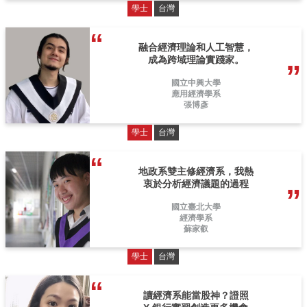
學士
台灣
融合經濟理論和人工智慧，
成為跨域理論實踐家。
國立中興大學
應用經濟學系
張博彥
學士
台灣
地政系雙主修經濟系，我熱
衷於分析經濟議題的過程
國立臺北大學
經濟學系
蘇家叡
學士
台灣
讀經濟系能當股神？證照