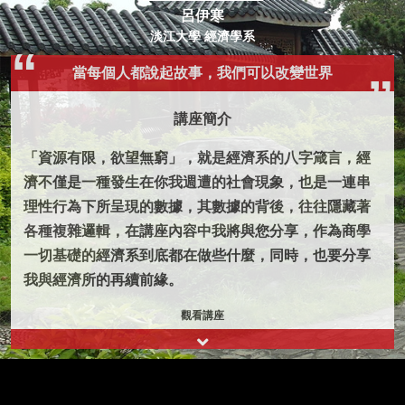
呂伊寒
淡江大學 經濟學系
當每個人都說起故事，我們可以改變世界
講座簡介
「資源有限，欲望無窮」，就是經濟系的八字箴言，經
濟不僅是一種發生在你我週遭的社會現象，也是一連串
理性行為下所呈現的數據，其數據的背後，往往隱藏著
各種複雜邏輯，在講座內容中我將與您分享，作為商學
一切基礎的經濟系到底都在做些什麼，同時，也要分享
我與經濟所的再續前緣。
觀看講座