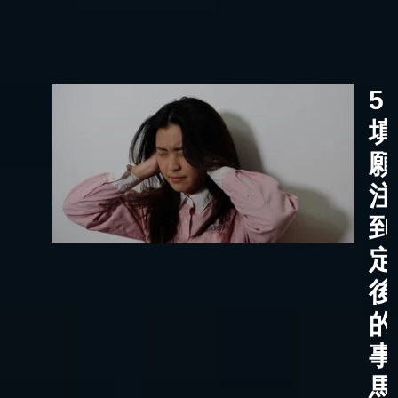
5
填
願
注
到
定
後
的
事
馬