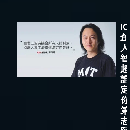
I
創
人
智
超
誰
定
你
第
志