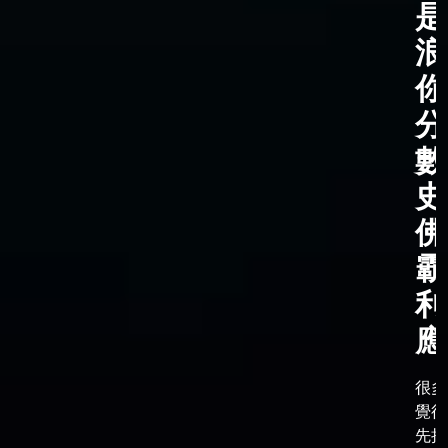
是
浪
你
分
數
史
佛
霸
利
應
很多
覺得
先把