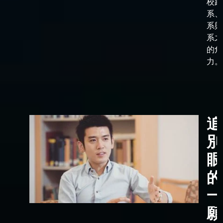
校跟
系、
系與
系之
的角
力。
追
別
眼
的
一
願