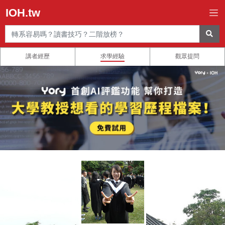
IOH.tw
講者經歷
求學經驗
觀眾提問