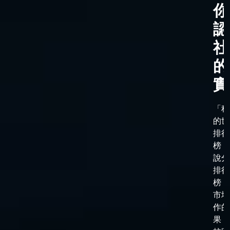
你
認
社
的
實
「科
的世
排行
榜，
說分
排行
榜，
市場
作的
果，