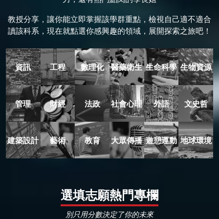
教授分享，讓你能立即掌握該學群重點，檢視自己適不適合
讀該科系，現在就點選你感興趣的領域，展開探索之旅吧！
資訊
工程
數理化
醫藥衛生
生命科學
生物資源
管理
財經
法政
社會心理
外語
文史哲
建築設計
藝術
教育
大眾傳播
遊憩運動
地球環境
選填志願熱門專欄
別只用分數決定了你的未來