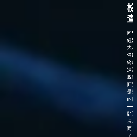
檢
查
同學
經漫
大考
備期
終於
深淵
脫後
面臨
是更
的抉
——
願選
填。
而，
了「