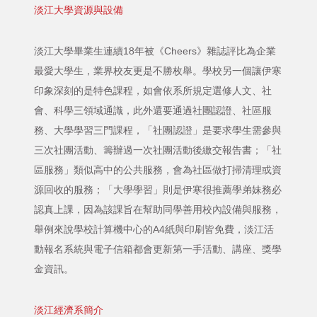
淡江大學資源與設備
淡江大學畢業生連續18年被《Cheers》雜誌評比為企業
最愛大學生，業界校友更是不勝枚舉。學校另一個讓伊寒
印象深刻的是特色課程，如會依系所規定選修人文、社
會、科學三領域通識，此外還要通過社團認證、社區服
務、大學學習三門課程，「社團認證」是要求學生需參與
三次社團活動、籌辦過一次社團活動後繳交報告書；「社
區服務」類似高中的公共服務，會為社區做打掃清理或資
源回收的服務；「大學學習」則是伊寒很推薦學弟妹務必
認真上課，因為該課旨在幫助同學善用校內設備與服務，
舉例來說學校計算機中心的A4紙與印刷皆免費，淡江活
動報名系統與電子信箱都會更新第一手活動、講座、獎學
金資訊。
淡江經濟系簡介