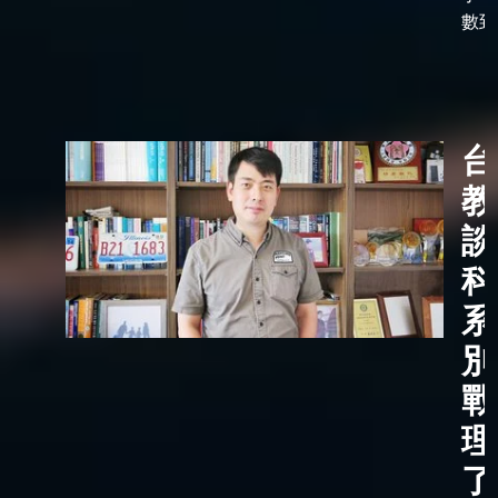
數到了
台
教
談
科
系
別
戰
理
了