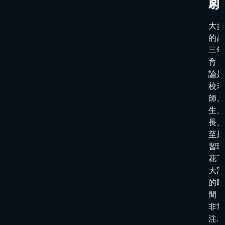
願
大多
的高
三年
育，
論是
校老
師、
生、
長、
至是
習班
花了
大部
的時
間，
非常
注...