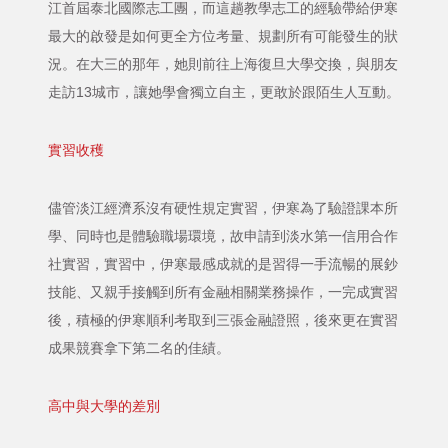
江首屆泰北國際志工團，而這趟教學志工的經驗帶給伊寒
最大的啟發是如何更全方位考量、規劃所有可能發生的狀
況。在大三的那年，她則前往上海復旦大學交換，與朋友
走訪13城市，讓她學會獨立自主，更敢於跟陌生人互動。
實習收穫
儘管淡江經濟系沒有硬性規定實習，伊寒為了驗證課本所
學、同時也是體驗職場環境，故申請到淡水第一信用合作
社實習，實習中，伊寒最感成就的是習得一手流暢的展鈔
技能、又親手接觸到所有金融相關業務操作，一完成實習
後，積極的伊寒順利考取到三張金融證照，後來更在實習
成果競賽拿下第二名的佳績。
高中與大學的差別