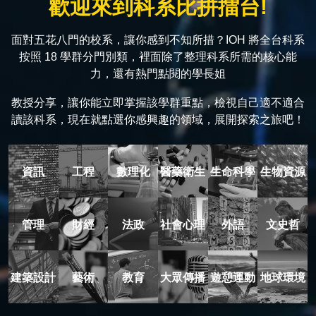
歡迎來到科系比拼擂台!
面對五花八門的校系，讓你感到不知所措？IOH 將全台科系
按照 18 學群分門別類，裡面除了整理科系所需的核心能
力，還有熱門點閱的學長姐
教授分享，讓你能立即掌握該學群重點，檢視自己適不適合
讀該科系，現在就點選你感興趣的領域，展開探索之旅吧！
資訊
工程
數理化
醫藥衛生
生命科學
生物資源
管理
財經
法政
社會心理
外語
文史哲
建築設計
藝術
教育
大眾傳播
遊憩運動
地球環境