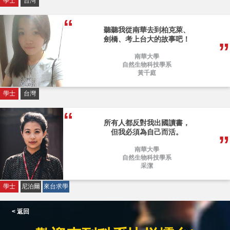
學士
台灣
聽聽我從南華去到柏克萊、
劍橋、考上台大的故事吧！
南華大學
自然生物科技學系
黃千庭
學士
台灣
所有人都反對我出國讀書，
但我必須為自己而活。
南華大學
自然生物科技學系
采潔
學士
尼泊爾
來台求學
< 返回