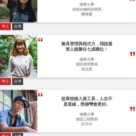
南華大學
自然生物科技學系
陳裕絜
學士
台灣
兼具管理與程式力，我說資
管人能勝任七成職位！
南華大學
資訊管理學系
朱法柔
學士
台灣
從軍校踏入資工系，人生不
是直線，拐個彎會更好。
南華大學
資訊工程學系
許又中