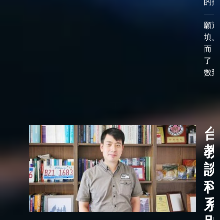
的抉
——
願選
填。
而，
了「
數到了
台
教
談
科
系