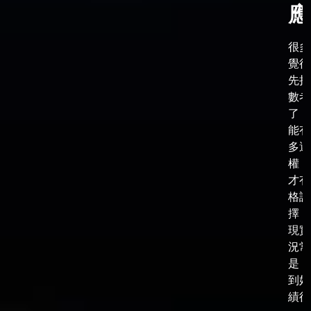
應
很多
覺得
先把
數考
了，
能有
多選
權，
才有
格談
擇，
現實
況常
是，
到好
績後，