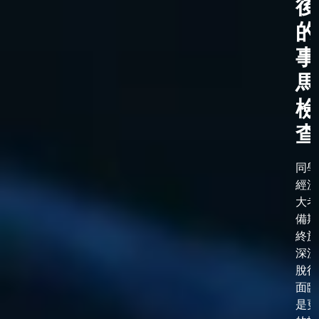
後
的
事
馬
檢
查
同學
經漫
大考
備期
終於
深淵
脫後
面臨
是更