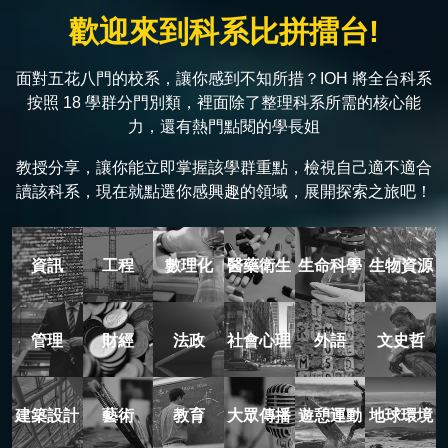
歡迎來到科系比拼擂台!
面對五花八門的校系，讓你感到不知所措？IOH 將全台科系
按照 18 學群分門別類，裡面除了整理科系所需的核心能
力，還有熱門點閱的學長姐
教授分享，讓你能立即掌握該學群重點，檢視自己適不適合
讀該科系，現在就點選你感興趣的領域，展開探索之旅吧！
資訊
工程
數理化
醫藥衛生
生命科學
生物資源
管理
財經
法政
社會心理
外語
文史哲
建築設計
藝術
教育
大眾傳播
遊憩運動
地球環境