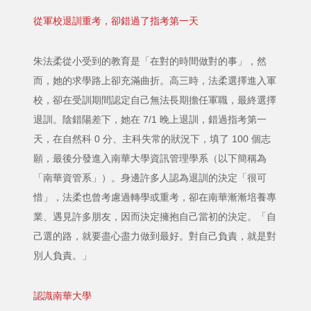
從軍校退訓重考，卻錯過了指考第一天
朱法柔從小受到的教育是「在對的時間做對的事」，然
而，她的求學路上卻充滿曲折。高三時，法柔選擇進入軍
校，卻在受訓期間認定自己無法長期擔任軍職，最終選擇
退訓。陰錯陽差下，她在 7/1 晚上退訓，錯過指考第一
天，在自然科 0 分、主科失常的狀況下，填了 100 個志
願，最後分發進入南華大學資訊管理學系（以下簡稱為
「南華資管系」）。身邊許多人認為退訓的決定「很可
惜」，法柔也曾考慮過轉學或重考，卻在南華漸漸培養專
業、遇見許多朋友，因而決定擁抱自己當初的決定。「自
己選的路，就要盡心盡力做到最好。對自己負責，就是對
別人負責。」
認識南華大學