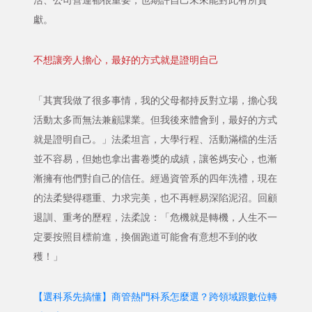
活、公司營運都很重要，也期許自己未來能對此有所貢
獻。
不想讓旁人擔心，最好的方式就是證明自己
「其實我做了很多事情，我的父母都持反對立場，擔心我
活動太多而無法兼顧課業。但我後來體會到，最好的方式
就是證明自己。」法柔坦言，大學行程、活動滿檔的生活
並不容易，但她也拿出書卷獎的成績，讓爸媽安心，也漸
漸擁有他們對自己的信任。經過資管系的四年洗禮，現在
的法柔變得穩重、力求完美，也不再輕易深陷泥沼。回顧
退訓、重考的歷程，法柔說：「危機就是轉機，人生不一
定要按照目標前進，換個跑道可能會有意想不到的收
穫！」
【選科系先搞懂】商管熱門科系怎麼選？跨領域跟數位轉