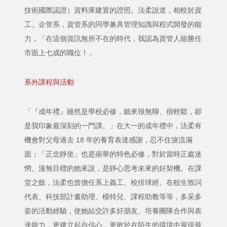
技術國際認證）資料庫建置的證照。法柔說道，相較於資
工、企管系，資管系的同學兼具管理知識與程式開發的能
力，「在這個資訊無所不在的時代，我認為資管人能勝任
市面上七成的職位！」
系外課程與活動
「『成年禮』雖然是學校必修，聽來很無聊、很輕鬆，卻
是我印象最深刻的一門課。」在大一的成年禮中，法柔有
機會對父母過去 18 年的養育表達感謝，忍不住淚流滿
面；「正念靜坐」也是南華的特色必修，對於當時正處迷
惘、漫無目標的她來說，是靜心思考未來的好契機。在課
堂之餘，法柔也曾擔任系上義工、校排球經、在校生致詞
代表、科技部計畫助理、模特兒、課程助教等等，多采多
姿的活動經驗，使她結交許多好朋友、培養團隊合作與表
達能力，更建立起自信心，更敢於在陌生的環境中展現最