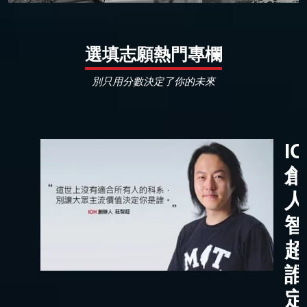
選填志願熱門專欄
別只用分數決定了你的未來
I
創
人
智
超
誰
定