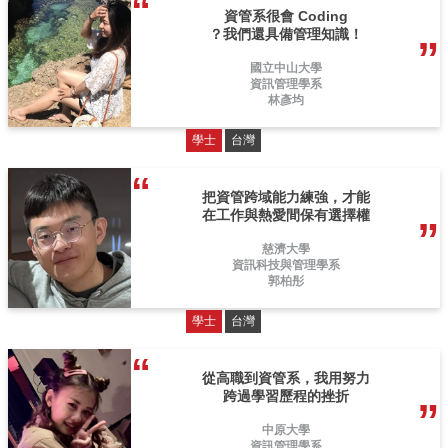
資管系很會 Coding
？我們還具備管理知識！
國立中山大學
資訊管理學系
林彥均
學士
台灣
把資管跨域能力練強，才能
在工作與熱愛間保有選擇權
慈濟大學
資訊科技與管理學系
郭柏彤
學士
台灣
從高職到資管系，我用努力
跨過學習歷程的挫折
中原大學
資訊管理學系