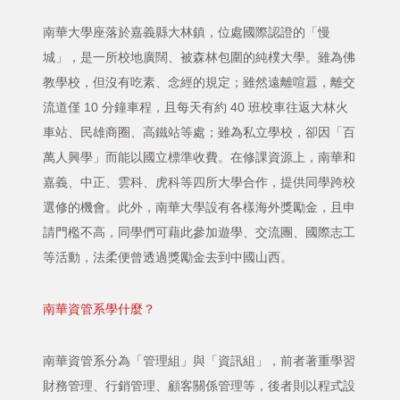
南華大學座落於嘉義縣大林鎮，位處國際認證的「慢
城」，是一所校地廣闊、被森林包圍的純樸大學。雖為佛
教學校，但沒有吃素、念經的規定；雖然遠離喧囂，離交
流道僅 10 分鐘車程，且每天有約 40 班校車往返大林火
車站、民雄商圈、高鐵站等處；雖為私立學校，卻因「百
萬人興學」而能以國立標準收費。在修課資源上，南華和
嘉義、中正、雲科、虎科等四所大學合作，提供同學跨校
選修的機會。此外，南華大學設有各樣海外獎勵金，且申
請門檻不高，同學們可藉此參加遊學、交流團、國際志工
等活動，法柔便曾透過獎勵金去到中國山西。
南華資管系學什麼？
南華資管系分為「管理組」與「資訊組」，前者著重學習
財務管理、行銷管理、顧客關係管理等，後者則以程式設