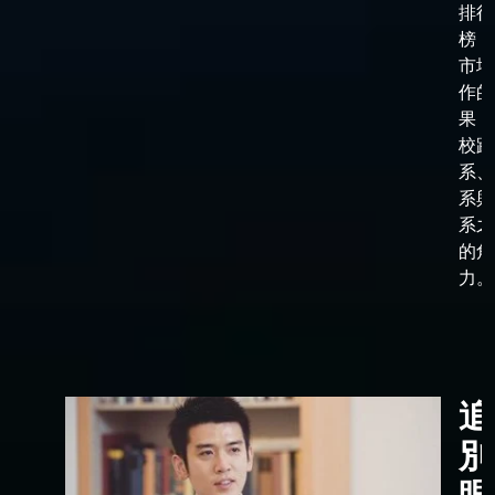
排行
榜，
市場
作的
果，
校跟
系、
系與
系之
的角
力。
追
別