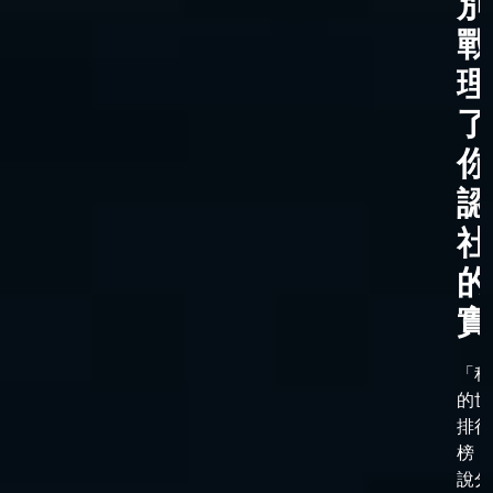
別
戰
理
了
你
認
社
的
實
「科
的世
排行
榜，
說分