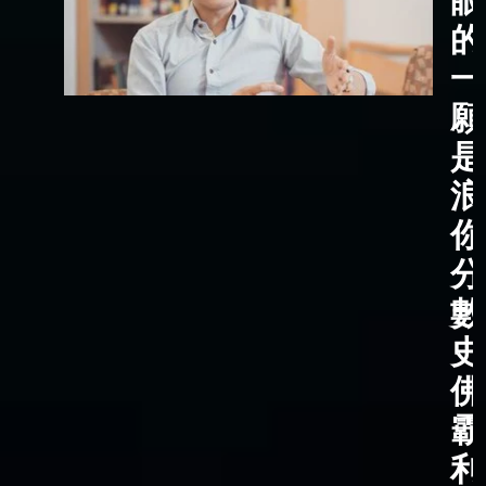
眼
的
一
願
是
浪
你
分
數
史
佛
霸
利