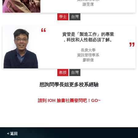
謝旻潔
學士
台灣
資管是「製造工作」的專業
，科技和人性都必須了解。
長庚大學
資訊管理學系
廖耕億
教授
台灣
想詢問學長姐更多校系經驗
請到 IOH 臉書社團發問吧！GO~
< 返回