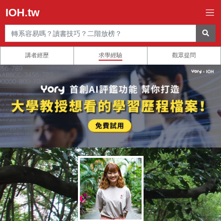
IOH.tw
講者經歷
求學經驗
觀眾提問