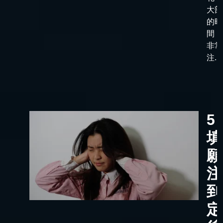
大部
的時
間，
非常
注...
5
填
願
注
到
定