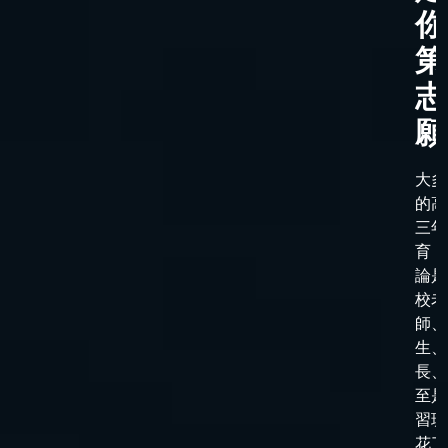
你
第
志
願
大多
的高
三年
育，
論是
校老
師、
生、
長、
至是
習班
花了