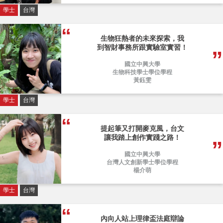
學士
台灣
生物狂熱者的未來探索，我
到智財事務所跟實驗室實習！
國立中興大學
生物科技學士學位學程
黃鈺雯
學士
台灣
提起筆又打開麥克風，台文
讓我踏上創作實踐之路！
國立中興大學
台灣人文創新學士學位學程
楊介萌
學士
台灣
內向人站上理律盃法庭辯論