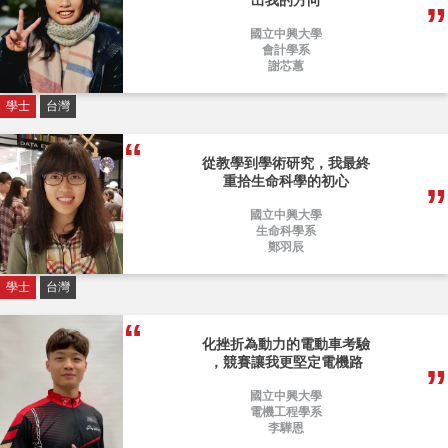
出我的方向
國立中興大學
會計學系
謝芯蕙
學士
台灣
從教學到學術研究，我最終
重拾生命科學的初心
國立中興大學
生命科學系
鄭羽辰
學士
台灣
化挫折為動力的電動車考驗
，競賽讓我更堅定電機路
國立中興大學
電機工程學系
李驊恩