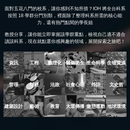
面對五花八門的校系，讓你感到不知所措？IOH 將全台科系
按照 18 學群分門別類，裡面除了整理科系所需的核心能
力，還有熱門點閱的學長姐
教授分享，讓你能立即掌握該學群重點，檢視自己適不適合
讀該科系，現在就點選你感興趣的領域，展開探索之旅吧！
資訊
工程
數理化
醫藥衛生
生命科學
生物資源
管理
財經
法政
社會心理
外語
文史哲
建築設計
藝術
教育
大眾傳播
遊憩運動
地球環境