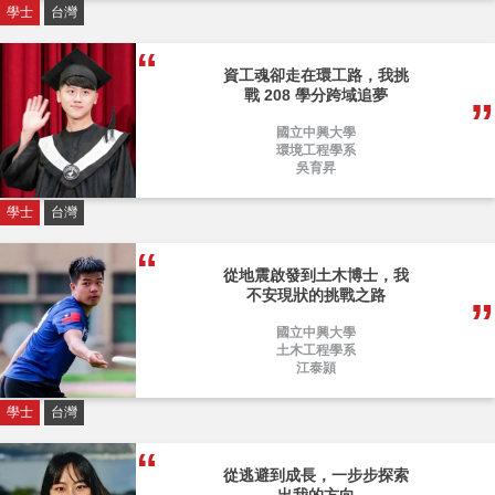
學士
台灣
資工魂卻走在環工路，我挑
戰 208 學分跨域追夢
國立中興大學
環境工程學系
吳育昇
學士
台灣
從地震啟發到土木博士，我
不安現狀的挑戰之路
國立中興大學
土木工程學系
江泰頴
學士
台灣
從逃避到成長，一步步探索