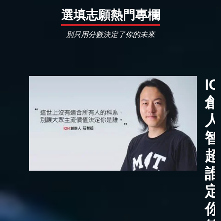
選填志願熱門專欄
別只用分數決定了你的未來
I
創
人
智
超
誰
定
你