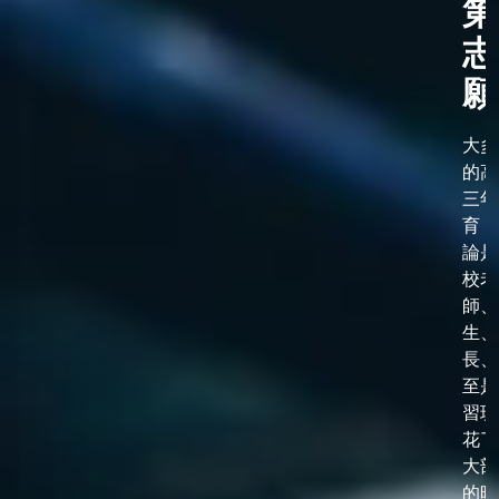
第
志
願
大多
的高
三年
育，
論是
校老
師、
生、
長、
至是
習班
花了
大部
的時