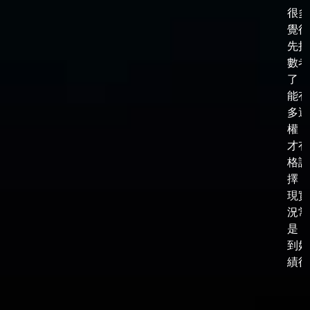
很多
覺得
先把
數考
了，
能有
多選
權，
才有
格談
擇，
現實
況常
是，
到好
績後，