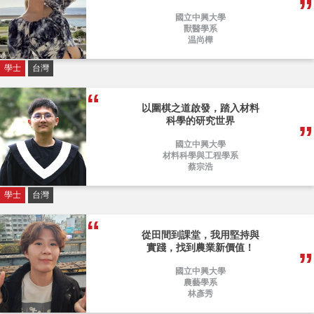
國立中興大學
獸醫學系
温尚樺
學士
台灣
以圍棋之道啟發，踏入材料
科學的研究世界
國立中興大學
材料科學與工程學系
蔡宗浩
學士
台灣
從田間到課堂，我用堅持與
實踐，找到農業新價值！
國立中興大學
農藝學系
林彥秀