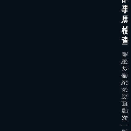
事
馬
檢
查
同學
經漫
大考
備期
終於
深淵
脫後
面臨
是更
的抉
——