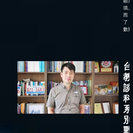
願選
填。
而，
了「
數到了
台
教
談
科
系
別
戰