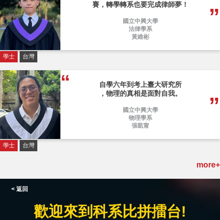
賽，轉學轉系也要完成律師夢！
國立中興大學
法律學系
黃維彬
學士
台灣
自學六年到考上臺大研究所
，物理的真相是面對自我。
國立中興大學
物理學系
張凱甯
學士
台灣
more+
< 返回
歡迎來到科系比拼擂台!