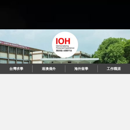
台灣求學
台灣求學
港澳僑外
港澳僑外
海外留學
海外留學
工作職涯
工作職涯
"當每個人都說起故事，我們可以改變世界。"
© 2026 IOH 開放個人經驗平台
回到頂端