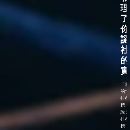
理
了
你
認
社
的
實
「科
的世
排行
榜，
說分
排行
榜，