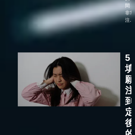
間，
非常
注...
5
填
願
注
到
定
後
的