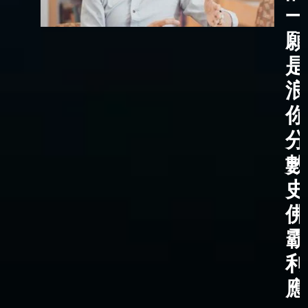
一
願
是
浪
你
分
數
史
佛
霸
利
應