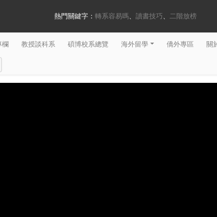
熱門關鍵字：
轉系容易嗎
讀書技巧
二階放榜
專欄
教授談科系
碩博校系總覽
海外留學
僑外專區
關於