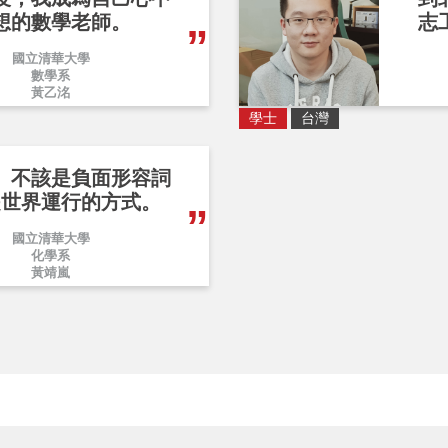
想的數學老師。
志
國立清華大學
數學系
黃乙洺
學士
台灣
」不該是負面形容詞
是世界運行的方式。
國立清華大學
化學系
黃靖嵐