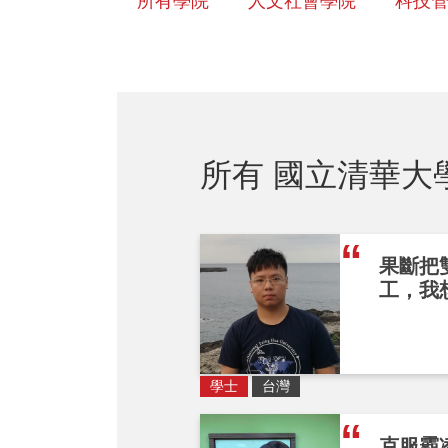
所有學院
人文社會學院
科技
所有 國立清華大
果斷把
工，我
學士
台灣
克服霸