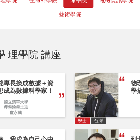
管理學院
生命科學院
電機資訊學院
理學院
藝術學院
學 理學院 講座
雙專長換成數據＋資
物
想成為數據科學家！
學
國立清華大學
理學院學士班
盧永騰
學士
台灣
凌，我成為自己心中
到