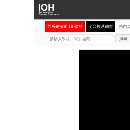
選系先探索 18 學群
全台校系總覽
熱門