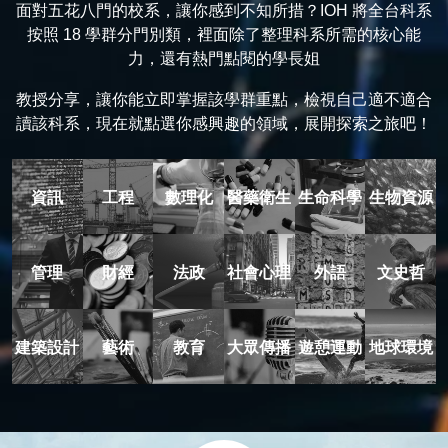
面對五花八門的校系，讓你感到不知所措？IOH 將全台科系
按照 18 學群分門別類，裡面除了整理科系所需的核心能
力，還有熱門點閱的學長姐
教授分享，讓你能立即掌握該學群重點，檢視自己適不適合
讀該科系，現在就點選你感興趣的領域，展開探索之旅吧！
資訊
工程
數理化
醫藥衛生
生命科學
生物資源
管理
財經
法政
社會心理
外語
文史哲
建築設計
藝術
教育
大眾傳播
遊憩運動
地球環境