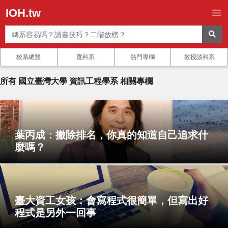
IOH.tw
校系總覽
選科系
熱門專欄
教授談科系
所有 國立臺灣大學 資訊工程學系 相關專欄
葉丙成：撇除排名，你真的知道自己追求什
麼嗎？
臺大資工女孩：會寫程式很簡單，但寫出好
程式是另外一回事