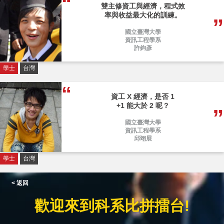
雙主修資工與經濟，程式效
率與收益最大化的訓練。
國立臺灣大學
資訊工程學系
許鈞彥
學士
台灣
資工 X 經濟，是否 1
+1 能大於 2 呢？
國立臺灣大學
資訊工程學系
邱翊展
學士
台灣
< 返回
歡迎來到科系比拼擂台!