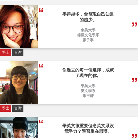
學得越多，會發現自己知道
的越少。
東吳大學
德國文化學系
廖子寧
學士
台灣
你過去的每一個選擇，成就
了現在的你。
東吳大學
英文學系
朱玉軒
學士
台灣
學英文很重要但念英文系沒
競爭力？學習重在思辯。