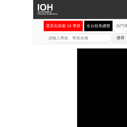
選系先探索 18 學群
全台校系總覽
熱門