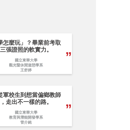
學怎麼玩」？畢業前考取
三張證照的軟實力。
國立東華大學
觀光暨休閒遊憩學系
王舒婷
從軍校生到想當偏鄉教師
，走出不一樣的路。
國立東華大學
教育與潛能開發學系
管介銘