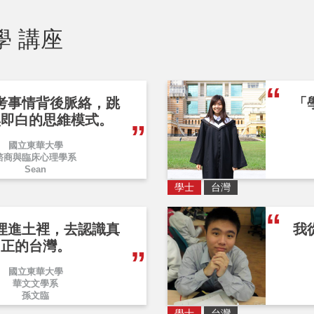
學 講座
考事情背後脈絡，跳
「
黑即白的思維模式。
國立東華大學
諮商與臨床心理學系
Sean
學士
台灣
埋進土裡，去認識真
我
正的台灣。
國立東華大學
華文文學系
孫文臨
學士
台灣