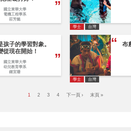
國立東華大學
電機工程學系
莊芳懿
學士
台灣
是孩子的學習對象。
布
變從現在開始！
國立東華大學
幼兒教育學系
鍾宜珊
學士
台灣
1
2
3
4
下一頁 ›
末頁 »