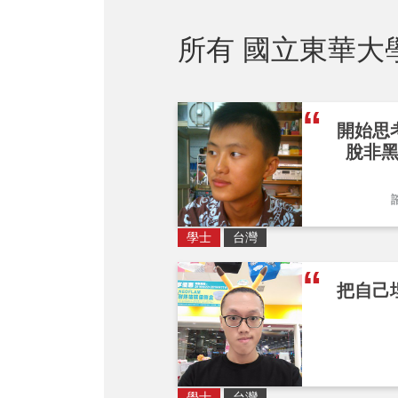
所有 國立東華大
開始思
脫非
學士
台灣
把自己
學士
台灣