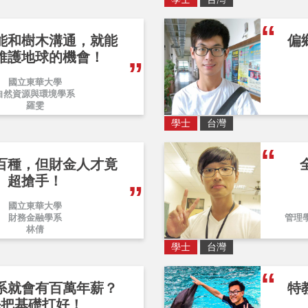
能和樹木溝通，就能
偏
維護地球的機會！
國立東華大學
自然資源與環境學系
羅雯
學士
台灣
百種，但財金人才竟
超搶手！
國立東華大學
財務金融學系
管理
林倩
學士
台灣
系就會有百萬年薪？
特
先把基礎打好！