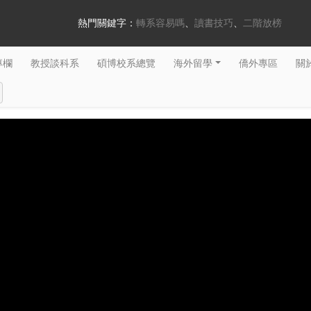
熱門關鍵字：
轉系容易嗎
讀書技巧
二階放榜
專欄
教授談科系
碩博校系總覽
海外留學
僑外專區
關於