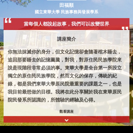
田福順
國立東華大學 民族事務與發展學系
當每個人都說起故事，我們可以改變世界
講座簡介
你無法抹滅你的身分，但文化記憶卻會隨著棺木睡去，
追回那要睡去的記憶圖騰，對我，對原住民民族學院來
說是現階段非常必須的事。東華大學是全台第一所設立
獨立的原住民民族學院，然而文化的保存，傳統的紀
錄，都是我們東華大學原民院最重要的課題之一，也是
我目前最想做的目標。我將在此分享關於我在東華原民
院民發系所認識的，所體驗的經驗及心得。
觀看講座