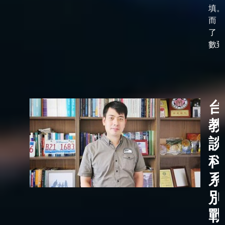
填。
而，
了「
數到了
台
教
談
科
系
別
戰