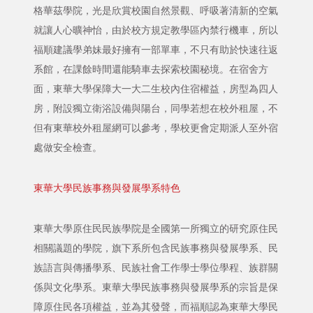
格華茲學院，光是欣賞校園自然景觀、呼吸著清新的空氣
就讓人心曠神怡，由於校方規定教學區內禁行機車，所以
福順建議學弟妹最好擁有一部單車，不只有助於快速往返
系館，在課餘時間還能騎車去探索校園秘境。在宿舍方
面，東華大學保障大一大二生校內住宿權益，房型為四人
房，附設獨立衛浴設備與陽台，同學若想在校外租屋，不
但有東華校外租屋網可以參考，學校更會定期派人至外宿
處做安全檢查。
東華大學民族事務與發展學系特色
東華大學原住民民族學院是全國第一所獨立的研究原住民
相關議題的學院，旗下系所包含民族事務與發展學系、民
族語言與傳播學系、民族社會工作學士學位學程、族群關
係與文化學系。東華大學民族事務與發展學系的宗旨是保
障原住民各項權益，並為其發聲，而福順認為東華大學民