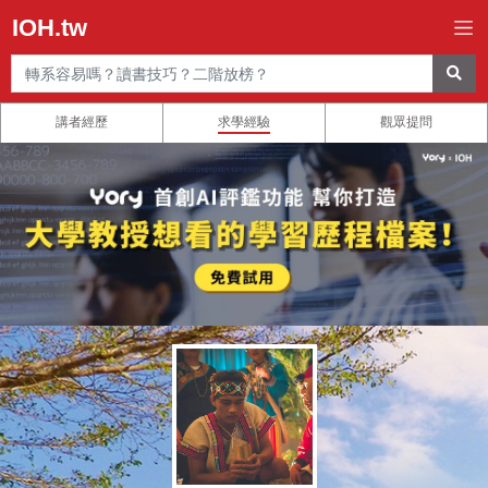
IOH.tw
講者經歷
求學經驗
觀眾提問