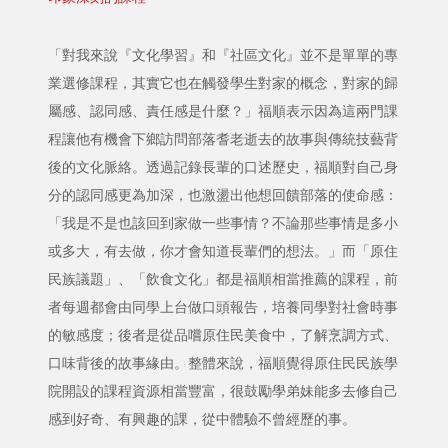
「對我來說『文化學習』和『社區文化』並不是單單的專
業選修課程，其實它也在觸發學生對家的概念，對家的歸
屬感、認同感、責任感是什麼？」福順表示因為這兩門課
程讓他有機會下鄉訪問部落耆老逝去的故事與傳統技藝背
後的文化脈絡。透過記錄長輩的口述歷史，福順對自己身
分的認同感更為加深，也激盪出他想回饋部落的使命感：
「我是不是也該回到家做一些事情？不論那些事情是多小
或多大，有去做，你才會知道長輩們的想法。」而「原住
民族議題」、「飲食文化」都是福順相當推薦的課程，前
者每週都會由同學上台做口頭報告，培養同學對社會時事
的敏感度；後者是從品嚐原住民美食中，了解烹調方式、
口味背後的故事緣由。整體來說，福順覺得原住民民族學
院開設的課程資源相當豐富，很鼓勵學弟妹能多去修自己
感到好奇、有興趣的課，從中體驗不曾經歷的事。