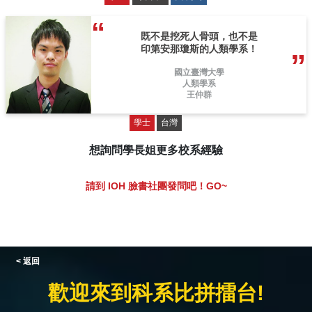
既不是挖死人骨頭，也不是
印第安那瓊斯的人類學系！
國立臺灣大學
人類學系
王仲群
學士
台灣
想詢問學長姐更多校系經驗
請到 IOH 臉書社團發問吧！GO~
< 返回
歡迎來到科系比拼擂台!