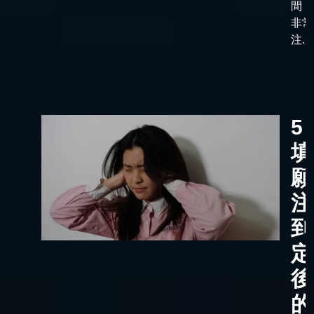
間，
非常
注...
5
填
願
注
到
定
後
的