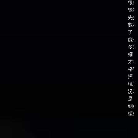
很多
覺得
先把
數考
了，
能有
多選
權，
才有
格談
擇，
現實
況常
是，
到好
績後，