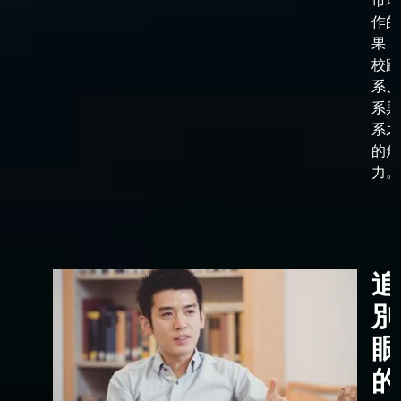
市場
作的
果，
校跟
系、
系與
系之
的角
力。
追
別
眼
的