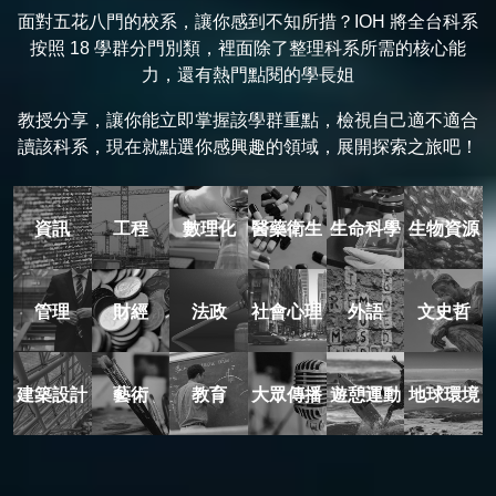
面對五花八門的校系，讓你感到不知所措？IOH 將全台科系
按照 18 學群分門別類，裡面除了整理科系所需的核心能
力，還有熱門點閱的學長姐
教授分享，讓你能立即掌握該學群重點，檢視自己適不適合
讀該科系，現在就點選你感興趣的領域，展開探索之旅吧！
資訊
工程
數理化
醫藥衛生
生命科學
生物資源
管理
財經
法政
社會心理
外語
文史哲
建築設計
藝術
教育
大眾傳播
遊憩運動
地球環境