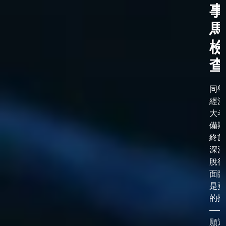
事
馬
檢
查
同學
經漫
大考
備期
終於
深淵
脫後
面臨
是更
的抉
——
願選