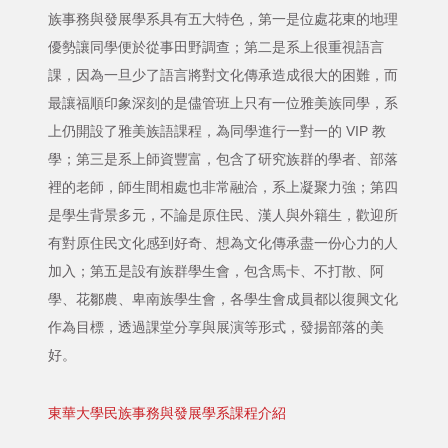
族事務與發展學系具有五大特色，第一是位處花東的地理
優勢讓同學便於從事田野調查；第二是系上很重視語言
課，因為一旦少了語言將對文化傳承造成很大的困難，而
最讓福順印象深刻的是儘管班上只有一位雅美族同學，系
上仍開設了雅美族語課程，為同學進行一對一的 VIP 教
學；第三是系上師資豐富，包含了研究族群的學者、部落
裡的老師，師生間相處也非常融洽，系上凝聚力強；第四
是學生背景多元，不論是原住民、漢人與外籍生，歡迎所
有對原住民文化感到好奇、想為文化傳承盡一份心力的人
加入；第五是設有族群學生會，包含馬卡、不打散、阿
學、花鄒農、卑南族學生會，各學生會成員都以復興文化
作為目標，透過課堂分享與展演等形式，發揚部落的美
好。
東華大學民族事務與發展學系課程介紹