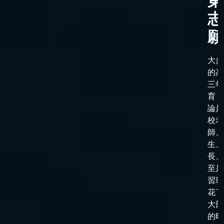
第
志
願
大多
的高
三年
育，
論是
校老
師、
生、
長、
至是
習班
花了
大部
的時