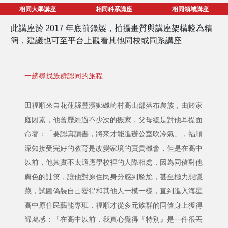
相同大學講座
相同科系講座
相同領域講座
此講座於 2017 年底前錄製，拍攝畫質與講座架構較為精
簡，建議也可至平台上觀看其他同校或同系講座
一趟尋找族群認同的旅程
田福順來自花蓮縣豐濱鄉磯崎村高山部落布農族，由於家
庭因素，他曾歷經過不少次的搬家，父母總是對他耳提面
命著：「要認真讀書，將來才能進辦公室吹冷氣」，福順
深知接受完好的教育是改變家境的寶貴機會，但是在高中
以前，他其實不太適應學校裡的人際相處，因為同儕對他
膚色的訕笑，讓他對原住民身分感到尷尬，甚至極力想隱
藏，試圖偽裝自己變得和其他人一模一樣，直到進入海星
高中原住民藝能專班，福順才從多元族群的同儕身上獲得
歸屬感：「在高中以前，我真心覺得『特別』是一件很丟