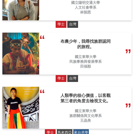
國立陽明交通大學
人文社會學系
林韶恩
學士
台灣
布農少年，我尋找族群認同
的旅程。
國立東華大學
民族事務與發展學系
田福順
學士
台灣
人類學的核心價值，以客觀
第三者的角度去檢視文化。
國立東華大學
族群關係與文化學系
王晶美
學士
馬來西亞
來台求學