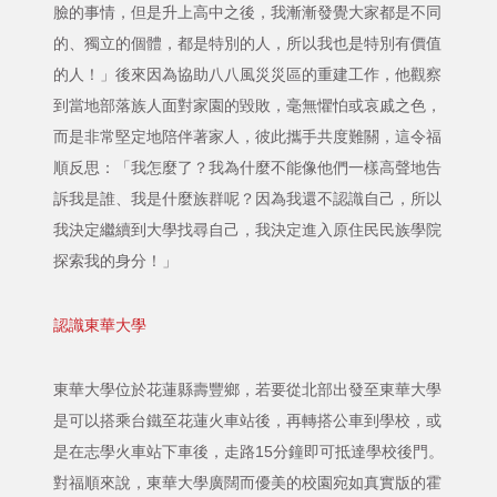
臉的事情，但是升上高中之後，我漸漸發覺大家都是不同
的、獨立的個體，都是特別的人，所以我也是特別有價值
的人！」後來因為協助八八風災災區的重建工作，他觀察
到當地部落族人面對家園的毀敗，毫無懼怕或哀戚之色，
而是非常堅定地陪伴著家人，彼此攜手共度難關，這令福
順反思：「我怎麼了？我為什麼不能像他們一樣高聲地告
訴我是誰、我是什麼族群呢？因為我還不認識自己，所以
我決定繼續到大學找尋自己，我決定進入原住民民族學院
探索我的身分！」
認識東華大學
東華大學位於花蓮縣壽豐鄉，若要從北部出發至東華大學
是可以搭乘台鐵至花蓮火車站後，再轉搭公車到學校，或
是在志學火車站下車後，走路15分鐘即可抵達學校後門。
對福順來說，東華大學廣闊而優美的校園宛如真實版的霍