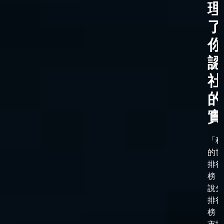
理
了
你
認
社
的
實
「科
的世
排行
榜，
說分
排行
榜，