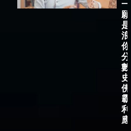
一
願
是
浪
你
分
數
史
佛
霸
利
應