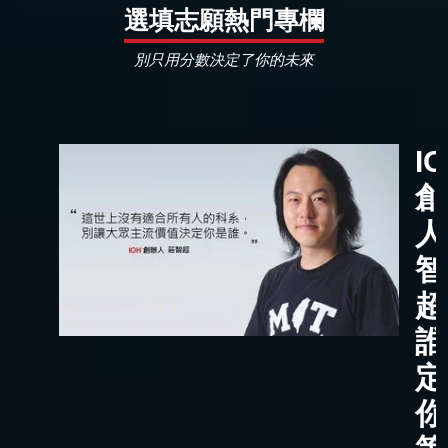
選填志願熱門專欄
別只用分數決定了你的未來
I
創
人
智
超
誰
定
你