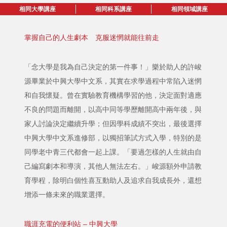
相同大學講座
相同科系講座
相同領域講座
掌握自己的人生劇本 克服迷惘就能往前走
「念大學是我為自己決定的第一件事！」樂於助人的許峻
源畢業於中興大學中文系，其實在求學過程中常陷入迷惘
和自我懷疑。曾在實驗教育機構學習的他，決定面對適應
不良的問題而離開，以高中同等學歷離開高中兩年後，與
家人討論決定繼續升學；但因學科成績不突出，最後選擇
中興大學中文系進修部，以獨招筆試方式入學，特別的是
同學老中青三代都會一起上課。「要過怎樣的人生就由自
己編寫劇本和導演，其他人無法左右。」峻源額外申請教
育學程，除明白個性喜互動助人及追求自我成長外，還想
增添一條未來的職業選擇。
職涯充電的便利站 – 中興大學