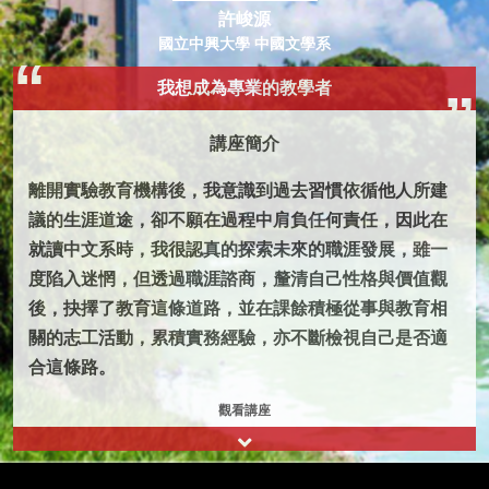
許峻源
國立中興大學 中國文學系
我想成為專業的教學者
講座簡介
離開實驗教育機構後，我意識到過去習慣依循他人所建
議的生涯道途，卻不願在過程中肩負任何責任，因此在
就讀中文系時，我很認真的探索未來的職涯發展，雖一
度陷入迷惘，但透過職涯諮商，釐清自己性格與價值觀
後，抉擇了教育這條道路，並在課餘積極從事與教育相
關的志工活動，累積實務經驗，亦不斷檢視自己是否適
合這條路。
觀看講座