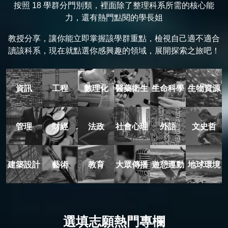
按照 18 學群分門別類，裡面除了整理科系所需的核心能
力，還有熱門點閱的學長姐
教授分享，讓你能立即掌握該學群重點，檢視自己適不適合
讀該科系，現在就點選你感興趣的領域，展開探索之旅吧！
資訊
工程
數理化
醫藥衛生
生命科學
生物資源
管理
財經
法政
社會心理
外語
文史哲
建築設計
藝術
教育
大眾傳播
遊憩運動
地球環境
選填志願熱門專欄