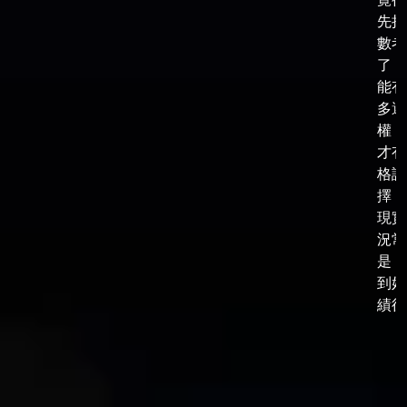
先把
數考
了，
能有
多選
權，
才有
格談
擇，
現實
況常
是，
到好
績後，