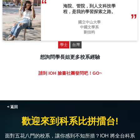
海院、管院，到人文科技學
程，是我的學習探索之路。
國立中山大學
中國文學系
劉佳昀
學士
台灣
想詢問學長姐更多校系經驗
請到 IOH 臉書社團發問吧！GO~
< 返回
歡迎來到科系比拼擂台!
面對五花八門的校系，讓你感到不知所措？IOH 將全台科系