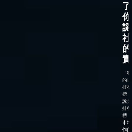
了
你
認
社
的
實
「科
的世
排行
榜，
說分
排行
榜，
市場
作的