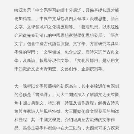
峻源表示「中文系學習範疇十分廣泛，具備基礎知識才能
更加精進。」中興中文系包含四大領域：義理思想、語言
文字、文學領域和文化與應用等。「義理思想」以系統性
介紹從先秦到清代的中國思想家與學術思想發展；「語言
文字」包含中國古代語音演變、文字學、方言研究等具科
學性的學門；「文學領域」包含史記、唐詩宋詞等古典文
學，及新詩、報導等現代文學；「文化與應用」是活用文
學知識於文史田野調查、文藝創作、企劃撰寫等。
大一課程以文學與藝術的初探為主，其中令峻源印象深刻
的必修是「書法課」。到大二開始深入了解韻文之美並聚
焦中國古典韻文，特別有「詩選及習作課程」解析古詩意
象與各家詩人的風格特徵。大三開始俯瞰文學發展的胸襟
和歷程，其「中國文學史」介紹經典亙古流傳的文學作
品。很多主要學科都集中在大三以前，大四就可多方探索