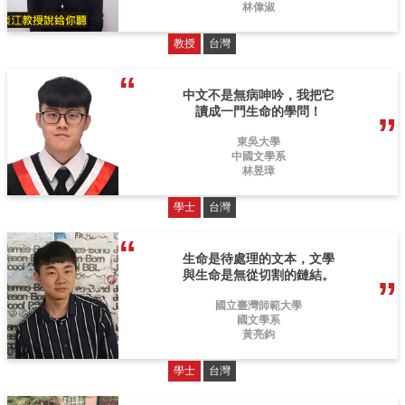
林偉淑
教授
台灣
中文不是無病呻吟，我把它
讀成一門生命的學問！
東吳大學
中國文學系
林昱璋
學士
台灣
生命是待處理的文本，文學
與生命是無從切割的鏈結。
國立臺灣師範大學
國文學系
黃亮鈞
學士
台灣