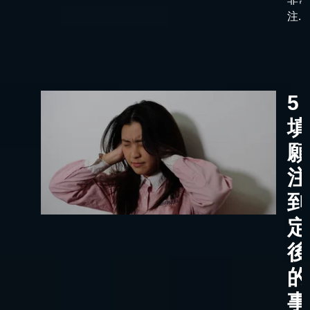
注...
5
填
願
注
到
定
後
的
事