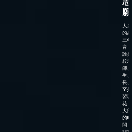
志
願
大多
的高
三年
育，
論是
校老
師、
生、
長、
至是
習班
花了
大部
的時
間，
非常