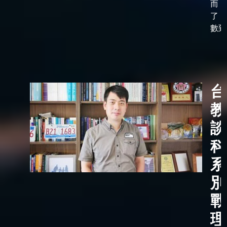
而，
了「
數到了
台
教
談
科
系
別
戰
理