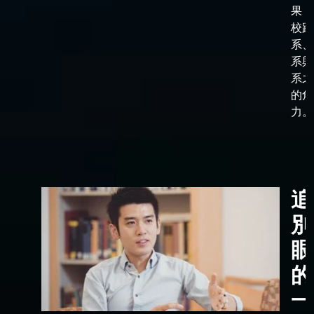
果，
校跟
系、
系與
系之
的角
力。
追
別
眼
的
一