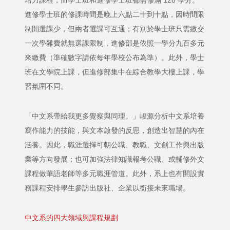
培力課程，而學士班和進修學士班都需修滿 128 學分。
進修學士班的修課時間是晚上六點二十到十點，因時間限
制開選課少，但兩者選課可互通；有別於學士班只需繳交
一次學雜費就無選課限制，進修部是依照一學分九百多元
來繳費（準確數字請依每年學校公布為準）。此外，學士
班在文學院上課，但進修部集中在綜合教學大樓上課，學
習氛圍不同。
「中文系帶給我更多覺察與同理。」峻源分析中文系培養
寫作能力的技能，與文本啟發的反思，創造出智慧的內在
涵養。因此，職涯選擇可朝公職、教職、文創工作與出版
業等方向發展；也可加強法律知識報考公職、或輔修外文
課程做華語老師等多元職涯管道。此外，系上也有開設實
務課程安排學生參訪出版社、企業以銜接未來職場。
中文系的四大領域與課程規劃