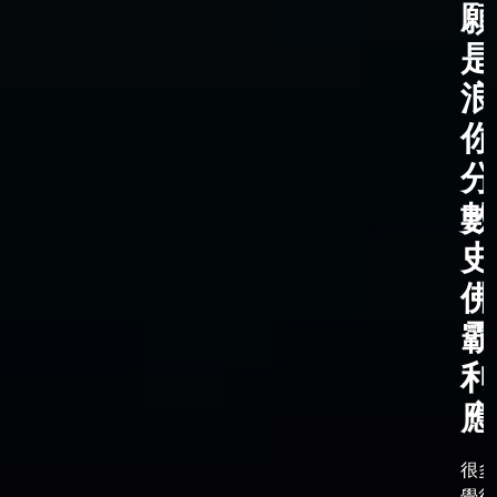
願
是
浪
你
分
數
史
佛
霸
利
應
很多
覺得