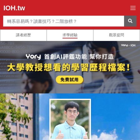
IOH.tw
講者經歷
求學經驗
觀眾提問