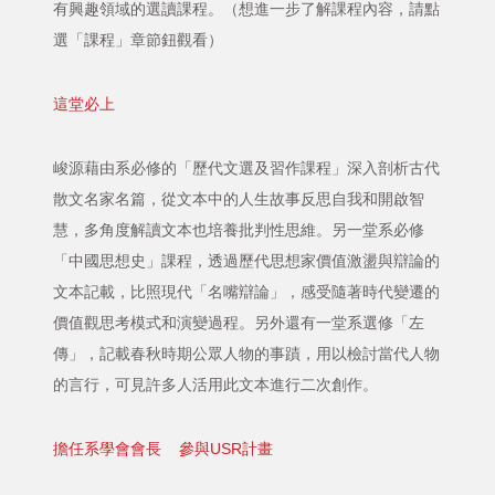
有興趣領域的選讀課程。（想進一步了解課程內容，請點
選「課程」章節鈕觀看）
這堂必上
峻源藉由系必修的「歷代文選及習作課程」深入剖析古代
散文名家名篇，從文本中的人生故事反思自我和開啟智
慧，多角度解讀文本也培養批判性思維。另一堂系必修
「中國思想史」課程，透過歷代思想家價值激盪與辯論的
文本記載，比照現代「名嘴辯論」，感受隨著時代變遷的
價值觀思考模式和演變過程。另外還有一堂系選修「左
傳」，記載春秋時期公眾人物的事蹟，用以檢討當代人物
的言行，可見許多人活用此文本進行二次創作。
擔任系學會會長 參與USR計畫