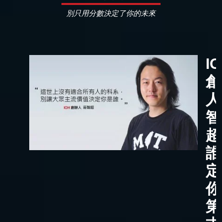
別只用分數決定了你的未來
I
創
人
智
超
誰
定
你
第