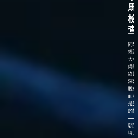
馬
檢
查
同學
經漫
大考
備期
終於
深淵
脫後
面臨
是更
的抉
——
願選
填。