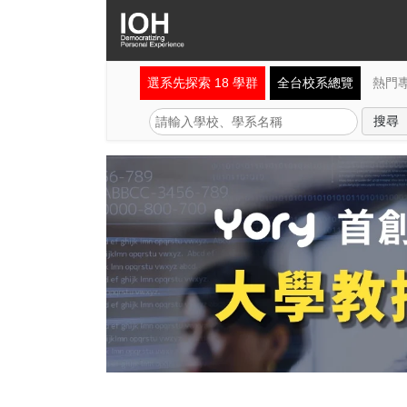
選系先探索 18 學群
全台校系總覽
熱門