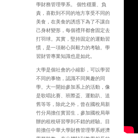
學財務管理學系。 個性穩重、負
責，喜歡到不同的地方享受不同的
美食，在美食的誘惑下為了不讓自
己身材變形，每個禮拜都會固定去
打羽球。其實，堅持固定的運動習
慣，是一項耐心與毅力的考驗。學
習財管專業知識也是如此。
大學是個社會的小縮影，可以學習
不同的事物，認識不同興趣的同
學。大一開始參加系上的活動，像
是歌唱比賽、班際盃、運動趴、送
舊等等，除此之外，曾在國稅局新
竹分局擔任實習生，參加國稅局舉
辦的租稅研習學到不錯的經驗。目
前擔任中華大學財務管理學系經濟