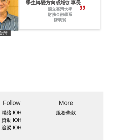
學生轉變方向或增加專長
國立臺灣大學
財務金融學系
陳明賢
台灣
Follow
More
聯絡 IOH
服務條款
贊助 IOH
追蹤 IOH