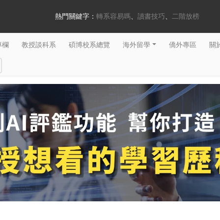
熱門關鍵字：
轉系容易嗎
讀書技巧
二階放榜
專欄
教授談科系
碩博校系總覽
海外留學
僑外專區
關於