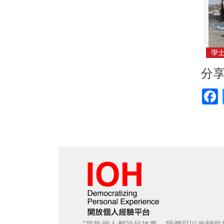
學
分
F