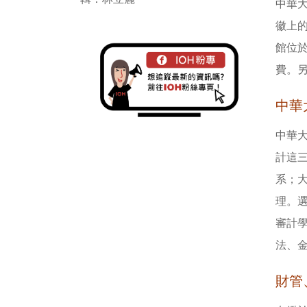
中華
徽上的
館位於
費。
中華
中華
計這
系；
理。
審計
法、
財管