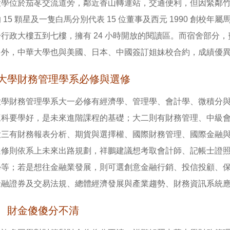
大學位於茄苳交流道旁，鄰近香山轉運站，交通便利，但因緊鄰
 15 顆星及一隻白馬分別代表 15 位董事及西元 1990 創
行政大樓五到七樓，擁有 24 小時開放的閱讀區。而宿舍部分
另外，中華大學也與美國、日本、中國簽訂姐妹校合約，成績優
大學財務管理學系必修與選修
大學財務管理學系大一必修有經濟學、管理學、會計學、微積分
三科要學好，是未來進階課程的基礎；大二則有財務管理、中級
大三有財務報表分析、期貨與選擇權、國際財務管理、國際金融
選修則依系上未來出路規劃，祥鵬建議想考取會計師、記帳士證
學等；若是想往金融業發展，則可選創意金融行銷、投信投顧、
金融證券及交易法規、總體經濟發展與產業趨勢、財務資訊系統
、財金傻傻分不清