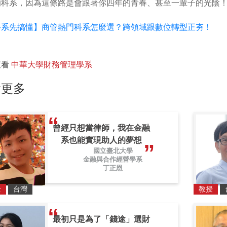
的科系，因為這條路是會跟著你四年的青春、甚至一輩子的光陰
科系先搞懂】商管熱門科系怎麼選？跨領域跟數位轉型正夯！
查看
中華大學財務管理學系
看更多
曾經只想當律師，我在金融
系也能實現助人的夢想
國立臺北大學
金融與合作經營學系
丁正恩
士
台灣
教授
最初只是為了「錢途」選財