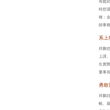
有鑑於
時想
種：
師事
系上
祥鵬
上課
生實
董事
勇敢嘗
祥鵬
帳。最