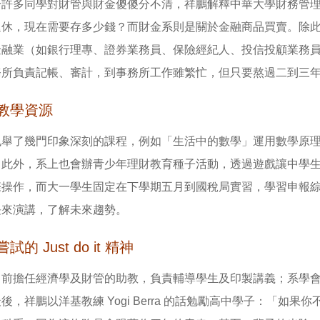
許多同學對財管與財金傻傻分不清，祥鵬解釋中華大學財務管理學
退休，現在需要存多少錢？而財金系則是關於金融商品買賣。除
金融業（如銀行理專、證券業務員、保險經紀人、投信投顧業務
務所負責記帳、審計，到事務所工作雖繁忙，但只要熬過二到三
教學資源
也舉了幾門印象深刻的課程，例如「生活中的數學」運用數學原
。此外，系上也會辦青少年理財教育種子活動，透過遊戲讓中學
際操作，而大一學生固定在下學期五月到國稅局實習，學習申報
長來演講，了解未來趨勢。
試的 Just do it 精神
目前擔任經濟學及財管的助教，負責輔導學生及印製講義；系學
後，祥鵬以洋基教練 Yogi Berra 的話勉勵高中學子：「