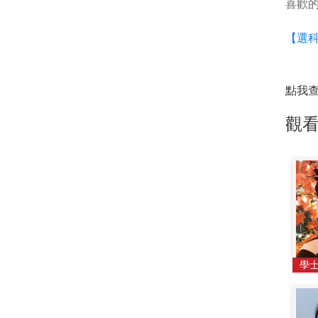
喜歡
【選
點我
觀
學