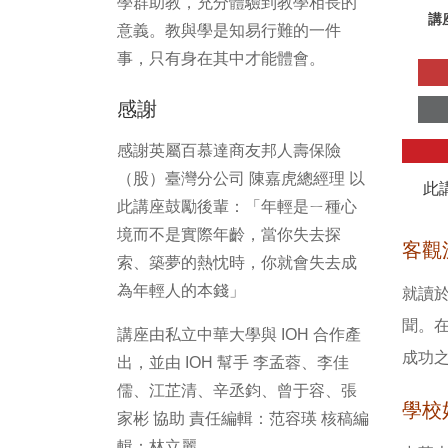
學群助教，充分體驗到教學相長的
講
意義。教與學是知易行難的一件
事，只有身在其中才能體會。
感謝
感謝英屬百慕達商友邦人壽保險
（股）臺灣分公司 陳嘉虎總經理 以
此
此講座鼓勵後輩：「年輕是ㄧ種心
境而不是實際年齡，當你失去探
客觀
索、築夢的熱忱時，你就會失去成
為年輕人的本錢」
就讀
聞。
講座由私立中華大學與 IOH 合作產
成功
出，並由 IOH 幫手 李孟蓉、李佳
儒、江芷清、辛丞鈞、曾于容、張
學校
家彬 協助 責任編輯：范容瑛 核稿編
輯：林立麗