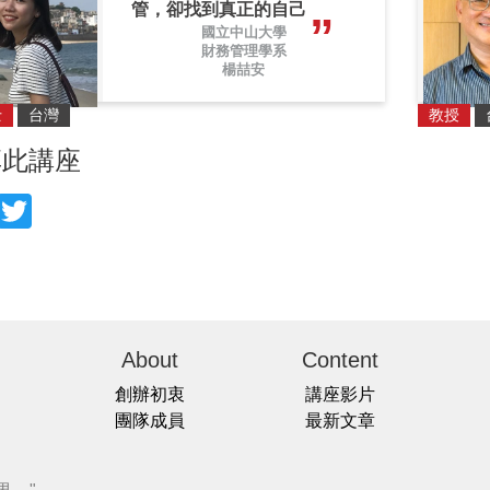
管，卻找到真正的自己
國立中山大學
財務管理學系
楊喆安
士
台灣
教授
享此講座
acebook
Twitter
About
Content
創辦初衷
講座影片
團隊成員
最新文章