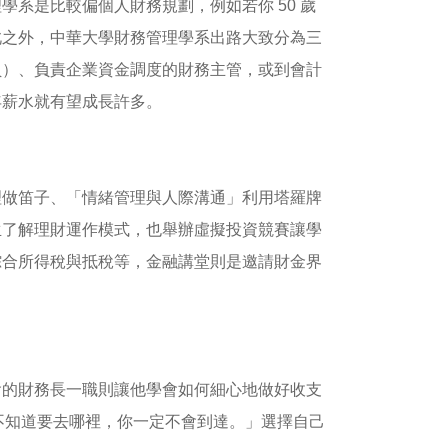
系是比較偏個人財務規劃，例如若你 50 歲
此之外，中華大學財務管理學系出路大致分為三
員）、負責企業資金調度的財務主管，或到會計
年薪水就有望成長許多。
理做笛子、「情緒管理與人際溝通」利用塔羅牌
生了解理財運作模式，也舉辦虛擬投資競賽讓學
綜合所得稅與抵稅等，金融講堂則是邀請財金界
會的財務長一職則讓他學會如何細心地做好收支
如果你不知道要去哪裡，你一定不會到達。」選擇自己