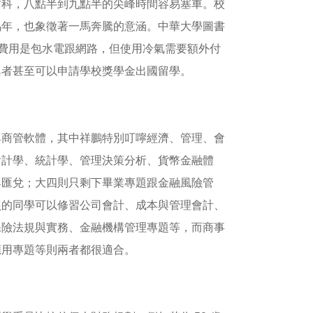
竹科，八點半到九點半的尖峰時間容易塞車。校
校年屬馬年，也象徵著一馬奔騰的意涵。中華大學圖書
，費用是包水電跟網路，但使用冷氣需要額外付
異者甚至可以申請學校獎學金出國留學。
與商管軟體，其中祥鵬特別叮嚀經濟、管理、會
會計學、統計學、管理決策分析、貨幣金融體
與匯兌；大四則只剩下畢業專題跟金融風險管
照的同學可以修習公司會計、成本與管理會計、
保險法規與實務、金融機構管理專題等，而商事
應用專題等則兩者都很適合。