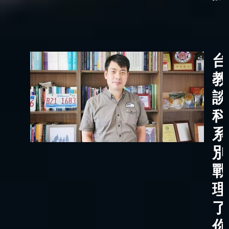
台
教
談
科
系
別
戰
理
了
你