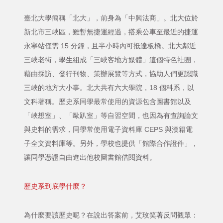
臺北大學簡稱「北大」，前身為「中興法商」。北大位於
新北市三峽區，雖暫無捷運經過，搭乘公車至最近的捷運
永寧站僅需 15 分鐘，且半小時內可抵達板橋。北大鄰近
三峽老街，學生組成「三峽客地方媒體」這個特色社團，
藉由採訪、發行刊物、策辦展覽等方式，協助人們更認識
三峽的地方大小事。北大共有六大學院，18 個科系，以
文科著稱。歷史系同學最常使用的資源包含圖書館以及
「峽想室」、「歐趴室」等自習空間，也因為有查詢論文
與史料的需求，同學常使用電子資料庫 CEPS 與漢籍電
子全文資料庫等。另外，學校也提供「館際合作證件」，
讓同學憑證自由進出他校圖書館借閱資料。
歷史系到底學什麼？
為什麼要讀歷史呢？在說出答案前，艾玫笑著反問觀眾：