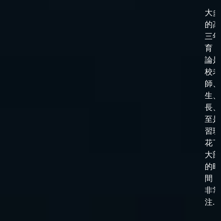
大多
的高
三年
育，
論是
校老
師、
生、
長、
至是
習班
花了
大部
的時
間，
非常
注...