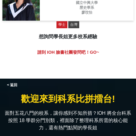
國立中興大學
歷史學系
廖玟怡
學士
台灣
想詢問學長姐更多校系經驗
請到 IOH 臉書社團發問吧！GO~
< 返回
歡迎來到科系比拼擂台!
面對五花八門的校系，讓你感到不知所措？IOH 將全台科系
按照 18 學群分門別類，裡面除了整理科系所需的核心能
力，還有熱門點閱的學長姐