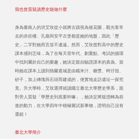
我也曾質疑讀歷史能做什麼
身為臺南人的洪艾玫從小就將古蹟視為後花園，觀光客常
去的赤崁樓、孔廟與安平古堡都是她的地盤，因此「歷
史」二字對她而言並不遙遠。然而，艾玫曾對高中的歷史
課本感到乏味，為了在每天背年代、劃重點、考試的循環
中找到屬於自己的樂趣，她決定親自驗證課本的真偽。當
時她在課本上讀到熱蘭遮城是由糯米汁、糖漿、蚵仔殼、
砂子，加上磚塊與石頭而建成的，便實地走訪遺址一探究
竟。升大學時，艾玫選擇就讀國立臺北大學歷史學系，面
對旁人質疑「學歷史到底要幹嘛」，她決定將疑惑轉為前
進的動力，在大學四年中積極嘗試新事物，證明自己沒有
選錯！
臺北大學簡介