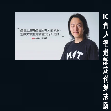
I
創
人
智
超
誰
定
你
第
志
願