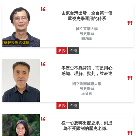
由東台灣出發，全台第一個
重視史學運用的科系
國立東華大學
歷史學系
陳鴻圖
教授
台灣
學歷史不靠背誦，而是用心
感知、理解、批判，並表述
國立暨南國際大學
歷史學系
王良卿
教授
台灣
從一心想轉出歷史系，到成
為不受限制的歷史老師。