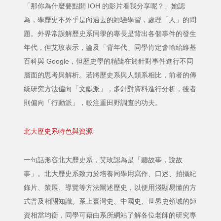
「那你為什麼要點開 IOH 的影片看我分享呢？」她認
為，學歷史不外乎是向過去的經驗學習，處理「人」的問
題。外界常誤解歷史系同學的專長是背出各個事件的發生
年代，但艾玫表示，論及「背年代」同學肯定會輸給維基
百科與 Google，但歷史學的精隨在於針對事件進行不同
層面的思考與解析。若將歷史系與人類系相比，前者的傳
統研究方法偏向「文獻派」，多針對資料進行分析，後者
則偏向「行動派」，較注重田野調查的功夫。
北大歷史系特色與資源
一句話形容北大歷史系，艾玫認為是「聽故事，說故
事」。北大歷史系致力於培養同學用寫作、口述、拍攝紀
錄片、策展、導覽等方法闡述歷史，以便用淺顯易懂的方
式普及相關知識。系上臺灣史、中國史、世界史領域的師
資相當均衡，同學可藉由系所網站了解各位老師的研究專