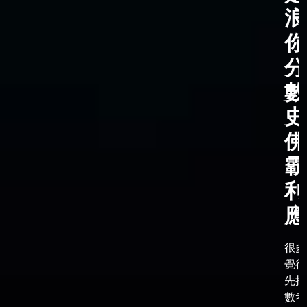
浪
你
分
數
史
佛
霸
利
應
很多
覺得
先把
數考