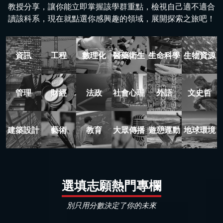
教授分享，讓你能立即掌握該學群重點，檢視自己適不適合
讀該科系，現在就點選你感興趣的領域，展開探索之旅吧！
資訊
工程
數理化
醫藥衛生
生命科學
生物資源
管理
財經
法政
社會心理
外語
文史哲
建築設計
藝術
教育
大眾傳播
遊憩運動
地球環境
選填志願熱門專欄
別只用分數決定了你的未來