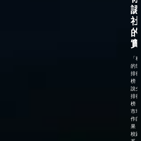
認
社
的
實
「科
的世
排行
榜，
說分
排行
榜，
市場
作的
果，
校跟