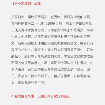
你所不知道的「滿文」
艾玫從大二開始學習滿文，也因此一腳踩入清史的世界。
在明神宗萬曆二十七年（1599 ）時，清太祖努爾哈齊為
了使文書傳遞更為方便，借用蒙文的字形創造滿文。時至
今日，中國東北黑龍江省的三家子村仍在積極地保存滿
文，新疆錫伯族所使用的錫伯文亦脫胎自滿文，兩者具有
高度的相似性。事實上，滿文對大家而言並不陌生，好吃
的點心「薩其馬」即為滿文的詞彙。學習滿文幫助艾玫用
不同的角度看待歷史，舉「雍正皇帝即位合法性爭議」的
例子來說，民間流傳雍正帝將傳位詔書上的「傳位十四
子」竄改為「傳位于四子」，但艾玫指出，若你理解滿
文，便知此舉並無可能。
不被理解無所謂，但你該用行動證明自己