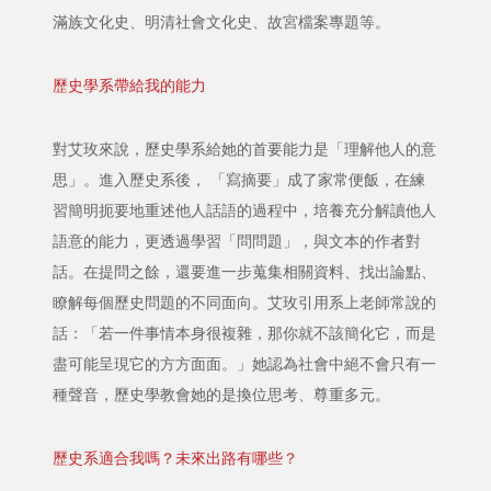
滿族文化史、明清社會文化史、故宮檔案專題等。
歷史學系帶給我的能力
對艾玫來說，歷史學系給她的首要能力是「理解他人的意
思」。進入歷史系後， 「寫摘要」成了家常便飯，在練
習簡明扼要地重述他人話語的過程中，培養充分解讀他人
語意的能力，更透過學習「問問題」，與文本的作者對
話。在提問之餘，還要進一步蒐集相關資料、找出論點、
瞭解每個歷史問題的不同面向。艾玫引用系上老師常說的
話：「若一件事情本身很複雜，那你就不該簡化它，而是
盡可能呈現它的方方面面。」她認為社會中絕不會只有一
種聲音，歷史學教會她的是換位思考、尊重多元。
歷史系適合我嗎？未來出路有哪些？