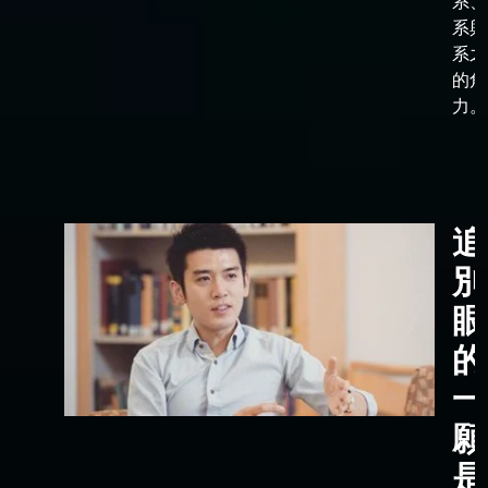
系、
系與
系之
的角
力。
追
別
眼
的
一
願
是