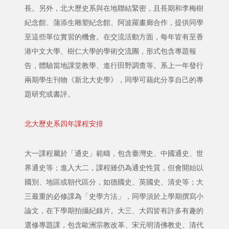
長。另外，北大歷史系與在地聯結緊密，且長期和李梅樹
紀念館、蒲添生雕塑紀念館、阿波羅畫廊合作，提供同學
至這些單位實習的機會。在交流活動方面，每年皆有至香
港中文大學、樹仁大學的學術交流團，形式包含專題報
告，體驗當地課堂教學、進行田野調查等。系上一年發行
兩期學生刊物《新北大史學》，同學可藉此分享自己的專
題研究或書評。
北大歷史系四年課程安排
大一課程屬於「通史」範疇，包含臺灣史、中國通史、世
界通史等；進入大二，課程雖仍為通史性質，但會開始以
國別、地區或朝代區分，如德國史、英國史、清史等；大
三最重的必修課為「史學方法」，同學須於上學期撰寫小
論文，在下學期拍攝紀錄片。大三、大四皆有許多有趣的
選修專題課，包含歐洲宗教改革、宋元明清佛教史、清代