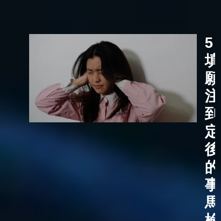
5
填
願
注
到
定
後
的
事
馬
檢