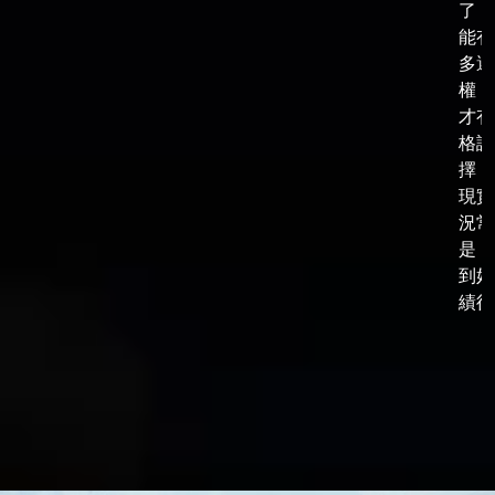
了，
能有
多選
權，
才有
格談
擇，
現實
況常
是，
到好
績後，