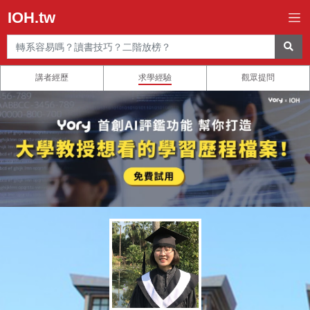
IOH.tw
講者經歷
求學經驗
觀眾提問