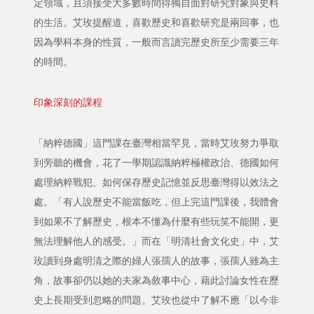
定領域，且須接受大多數時間得獨自面對研究對象與史料
的生活。艾玫提醒道，喜歡歷史和喜歡研究是兩回事，也
因為學科本身的性質，一般而言讀完歷史所至少需要三年
的時間。
印象深刻的課程
「納粹德國」這門課在臺灣相當罕見，當時艾玫努力爭取
到旁聽的機會，花了一學期認識納粹極權政治、德國如何
處理納粹戰犯、如何保存歷史記憶並反思臺灣得以效法之
處。「有人說歷史不能當飯吃，但上完這門課後，我體會
到如果不了解歷史，根本不懂為什麼有些玩笑不能開，更
無法理解他人的感受。」而在「明清社會文化史」中，艾
玫讀到身處明清之際的婦人張孺人的故事，張孺人雖為主
角，故事卻仍以她的夫家為敘事中心，藉此討論女性在歷
史上長期受到忽略的問題。艾玫也從中了解不應「以今非