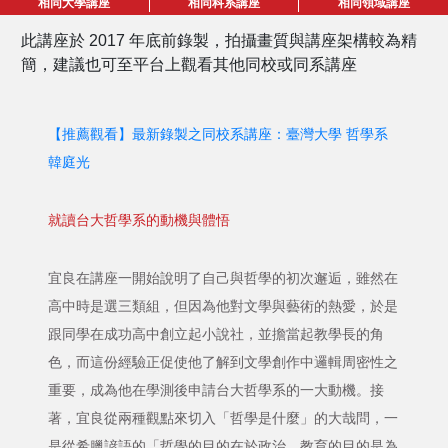
相同大學講座
相同科系講座
相同領域講座
此講座於 2017 年底前錄製，拍攝畫質與講座架構較為精
簡，建議也可至平台上觀看其他同校或同系講座
【推薦觀看】最新錄製之同校系講座：臺灣大學 哲學系
韓庭光
就讀台大哲學系的動機與體悟
宜良在講座一開始說明了自己與哲學的初次邂逅，雖然在
高中時是選三類組，但因為他對文學與藝術的熱愛，於是
跟同學在成功高中創立起小說社，並擔當起教學長的角
色，而這份經驗正促使他了解到文學創作中邏輯周密性之
重要，成為他在學測後申請台大哲學系的一大動機。接
著，宜良從兩種觀點來切入「哲學是什麼」的大哉問，一
是從希臘諺語的「哲學的目的在於政治，教育的目的是為