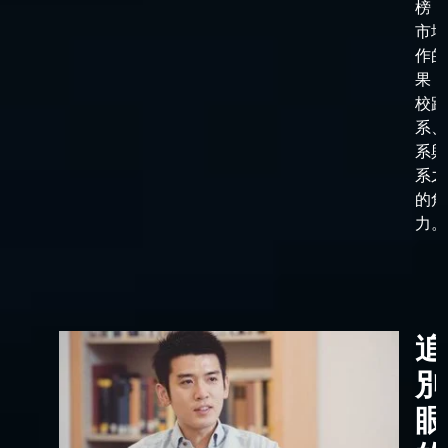
榜，
市場
作的
果，
校跟
系、
系與
系之
的角
力。
追
別
眼