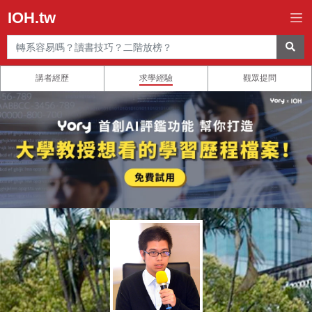
IOH.tw
講者經歷
求學經驗
觀眾提問