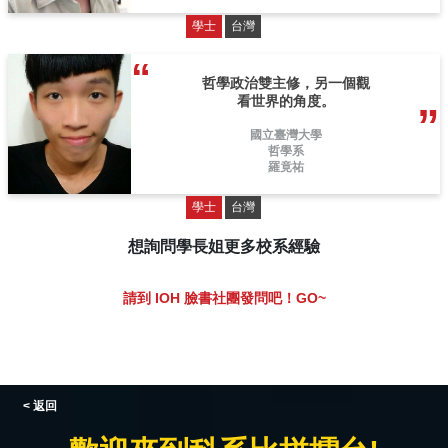
學士
台灣
哲學政治雙主修，另一個觀
看世界的角度。
國立臺灣大學
哲學系
羅竟祐
學士
台灣
想詢問學長姐更多校系經驗
請到 IOH 臉書社團發問吧！GO~
< 返回