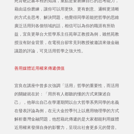
死背硬記書本裡的知識，重點是要磨練自己的思考能力，
藉由這份磨練，讓你可以用更快、更有創意、邏輯更清晰
的方式去思考、解決問題，他覺得同學若能把哲學的思維
廣泛活用到各個領域的話，相信可以為你的職涯有所助
益，宜良更舉台大哲學系主任苑舉正教授為例，雖然苑教
授沒有財金背景，在電視台卻常見到教授被邀請來做金融
議題的評論，可見活用哲學之強大性。
善用媒體近用權來傳遞價值
宜良在講座中曾多次強調「活用」哲學的重要性，而活用
的關鍵就在於：「用所有人都聽的懂的方式來陳述自
己」，他舉出自己在學運期間以台大哲學系男同學的名義
在發表評論為例，在元大金控季刊上以應用物理學的方式
解析臺灣金融問題，他想藉此傳遞的是大家都能利用媒體
近用權來發揮自身的影響力，呈現出社會更多元的聲音。