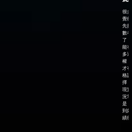
很多
覺得
先把
數考
了，
能有
多選
權，
才有
格談
擇，
現實
況常
是，
到好
績後，