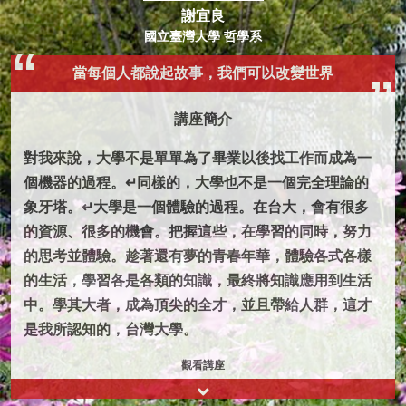
謝宜良
國立臺灣大學 哲學系
當每個人都說起故事，我們可以改變世界
講座簡介
對我來說，大學不是單單為了畢業以後找工作而成為一
個機器的過程。↵同樣的，大學也不是一個完全理論的
象牙塔。↵大學是一個體驗的過程。在台大，會有很多
的資源、很多的機會。把握這些，在學習的同時，努力
的思考並體驗。趁著還有夢的青春年華，體驗各式各樣
的生活，學習各是各類的知識，最終將知識應用到生活
中。學其大者，成為頂尖的全才，並且帶給人群，這才
是我所認知的，台灣大學。
觀看講座