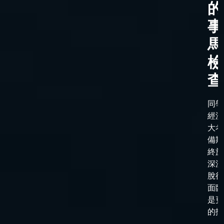
的
事
馬
檢
查
同學
經漫
大考
備期
終於
深淵
脫後
面臨
是更
的抉
——