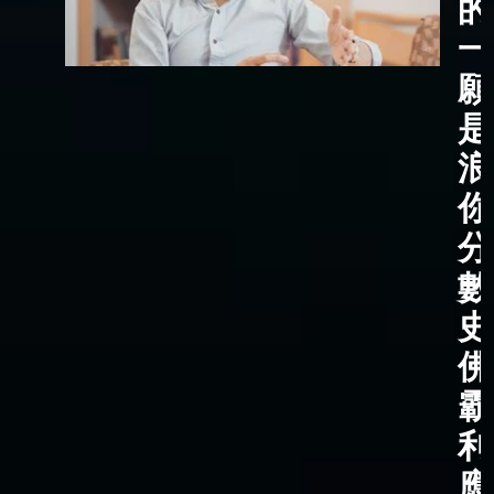
的
一
願
是
浪
你
分
數
史
佛
霸
利
應