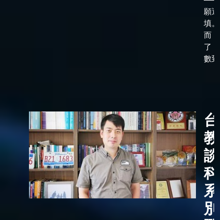
願選
填。
而，
了「
數到了
台
教
談
科
系
別