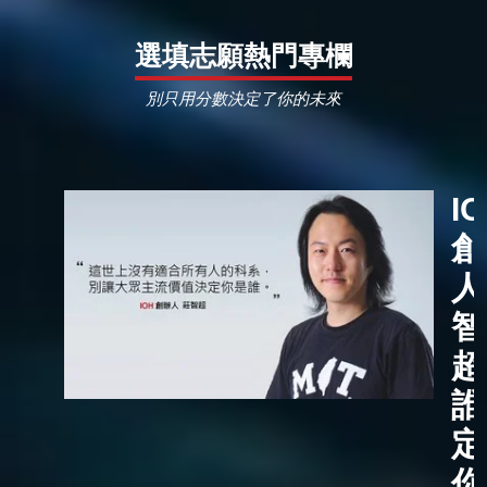
選填志願熱門專欄
別只用分數決定了你的未來
I
創
人
智
超
誰
定
你