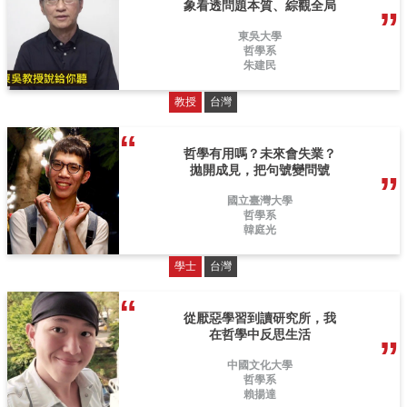
象看透問題本質、綜觀全局
東吳大學
哲學系
朱建民
教授
台灣
哲學有用嗎？未來會失業？
拋開成見，把句號變問號
國立臺灣大學
哲學系
韓庭光
學士
台灣
從厭惡學習到讀研究所，我
在哲學中反思生活
中國文化大學
哲學系
賴揚達