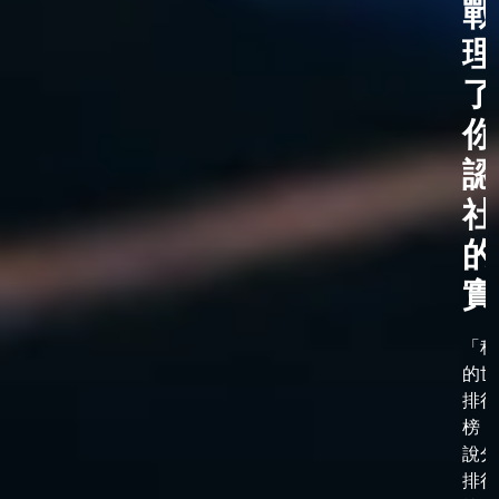
戰
理
了
你
認
社
的
實
「科
的世
排行
榜，
說分
排行