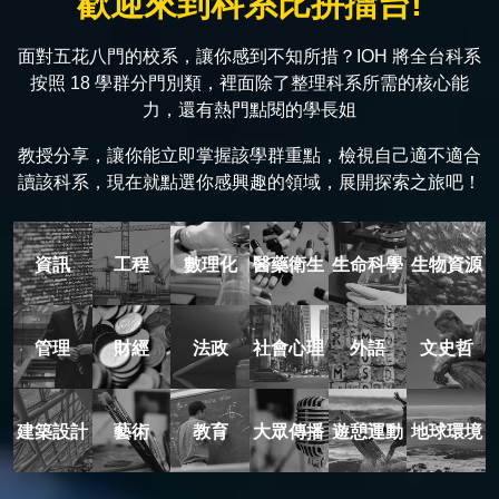
歡迎來到科系比拼擂台!
面對五花八門的校系，讓你感到不知所措？IOH 將全台科系
按照 18 學群分門別類，裡面除了整理科系所需的核心能
力，還有熱門點閱的學長姐
教授分享，讓你能立即掌握該學群重點，檢視自己適不適合
讀該科系，現在就點選你感興趣的領域，展開探索之旅吧！
資訊
工程
數理化
醫藥衛生
生命科學
生物資源
管理
財經
法政
社會心理
外語
文史哲
建築設計
藝術
教育
大眾傳播
遊憩運動
地球環境