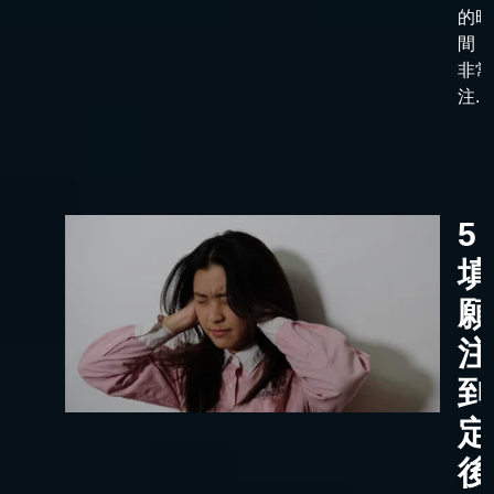
的時
間，
非常
注...
5
填
願
注
到
定
後