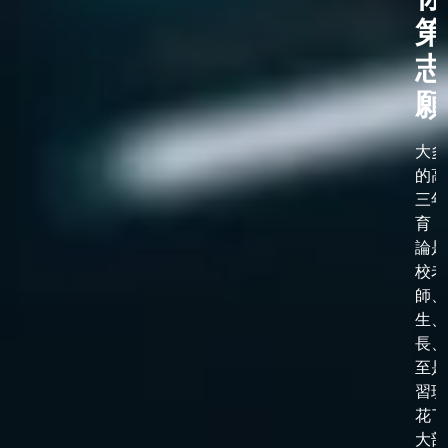
第
志
願
大多
的高
三年
育，
論是
校老
師、
生、
長、
至是
習班
花了
大部