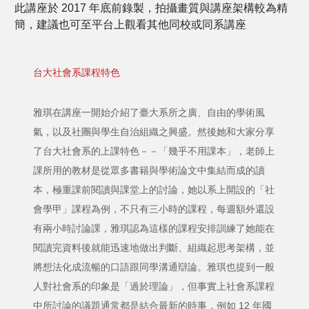
此講座於 2017 年底前錄製，拍攝畫質與講座架構較為精
簡，建議也可至平台上觀看其他同校或同系講座
台大社會系課程特色
雅琪在講座一開始介紹了臺大系所之廣、自由的學術風
氣，以及社團與學生自治組織之興盛。然後她和大家分享
了台大社會系的上課特色－－「幾乎不用課本」，老師上
課所用的教材是從眾多書籍與學術論文中集結而成的讀
本，極重課前閱讀與課堂上的討論，她以系上開設的「社
會學甲」課程為例，不只有三小時的課程，每週額外還設
有兩小時討論課，雅琪認為這樣的課程安排訓練了她能在
閱讀完資料後就能迅速地做出判斷、組織起思考架構，並
將想法化成流暢的口語跟同學溝通辯論。雅琪也提到一般
人對社會系的印象是「過於理論」，但事實上社會系課程
中所討論的議題通常都是結合最新的時事，例如 12 年國