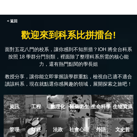
< 返回
歡迎來到科系比拼擂台!
面對五花八門的校系，讓你感到不知所措？IOH 將全台科系
按照 18 學群分門別類，裡面除了整理科系所需的核心能
力，還有熱門點閱的學長姐
教授分享，讓你能立即掌握該學群重點，檢視自己適不適合
讀該科系，現在就點選你感興趣的領域，展開探索之旅吧！
資訊
工程
數理化
醫藥衛生
生命科學
生物資源
管理
財經
法政
社會心理
外語
文史哲