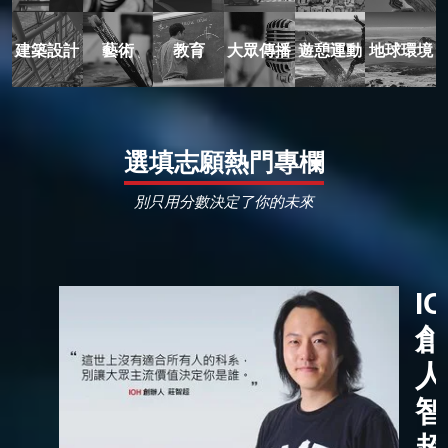
建築設計
藝術
教育
大眾傳播
遊憩運動
地球環境
選填志願熱門專欄
別只用分數決定了你的未來
I
創
人
智
超