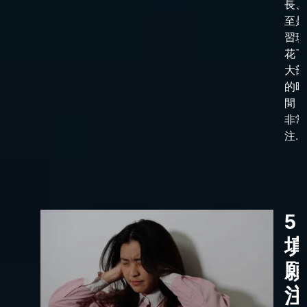
長、
至是
習班
花了
大部
的時
間，
非常
注...
5
填
願
注