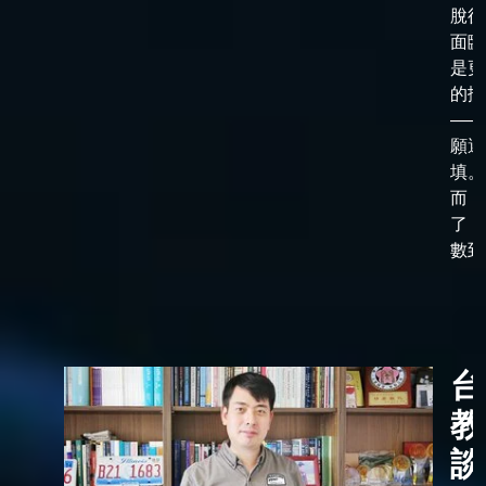
脫後
面臨
是更
的抉
——
願選
填。
而，
了「
數到了
台
教
談