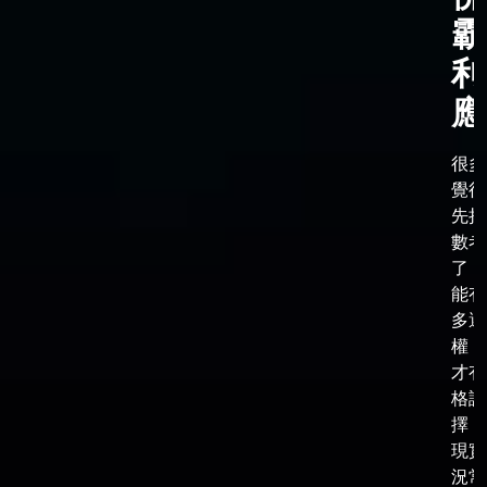
霸
利
應
很多
覺得
先把
數考
了，
能有
多選
權，
才有
格談
擇，
現實
況常