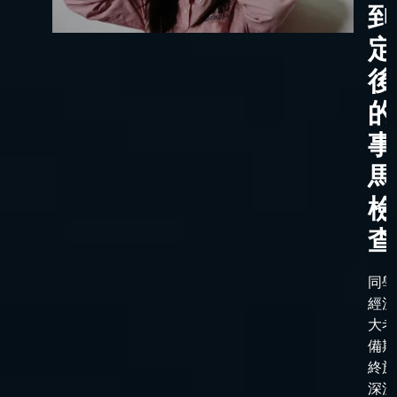
到
定
後
的
事
馬
檢
查
同學
經漫
大考
備期
終於
深淵