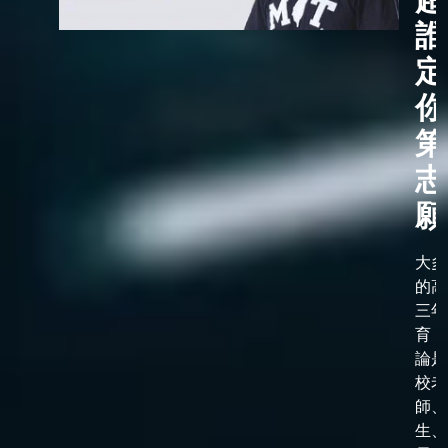
誰
定
你
第
志
願
大多
的高
三年
育，
論是
校老
師、
生、