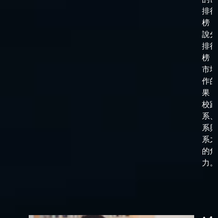
排行
榜，
說分
排行
榜，
市場
作的
果，
校跟
系、
系與
系之
的角
力。