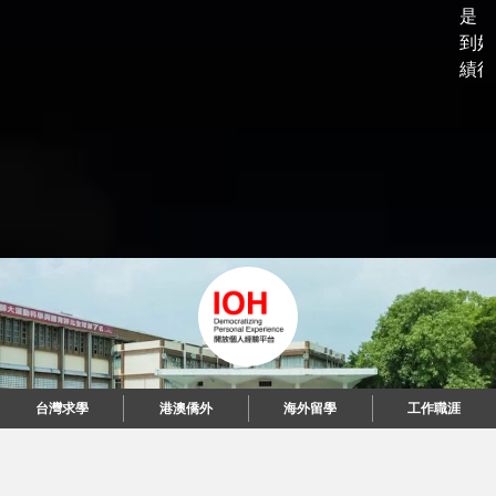
是，
到好
績後，
台灣求學
港澳僑外
海外留學
工作職涯
"當每個人都說起故事，我們可以改變世界。"