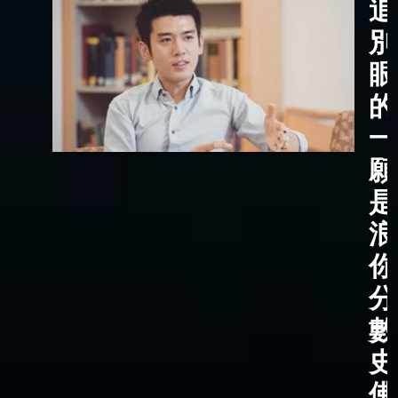
追
別
眼
的
一
願
是
浪
你
分
數
史
佛