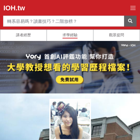
IOH.tw
講者經歷
求學經驗
觀眾提問