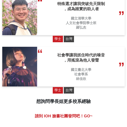
特殊選才讓我突破先天限制
，成為踏實的助人者
國立清華大學
人文社會學院學士班
羅弘杰
學士
台灣
社會學讓我抓住時代的噪音
，用搖滾為他人發聲
國立臺北大學
社會學系
林佳欣
學士
台灣
想詢問學長姐更多校系經驗
請到 IOH 臉書社團發問吧！GO~