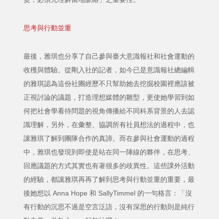
思考與行動並重
最後，雅琪也分享了自己參與臺大意識報社和社會運動的
收穫與體驗。從剛入社的記者，如今已是意識報社總編輯
的雅琪認為這份社團經歷不只幫助她去挖掘校園裡應該被
正視討論的議題，打造理想媒體的雛型，更使她學習到如
何把社會學看待問題的視角傳播給不同科系背景的人去認
識理解，另外，在彙整、協調所有社員想法的過程中，也
讓雅琪了解到團隊合作的真諦。而在參與社會運動的過程
中，雅琪也發現到即使是站在同一陣線的夥伴，在思考、
回應議題的方式其實也有著很多的歧異性。這些課外活動
的經驗，都讓雅琪再再了解到思考與行動並重的重要，最
後她想以 Anna Hope 和 SallyTimmel 的一句格言：「沒
有行動的沉思不過是空言泛語，沒有深思的行動則是純行