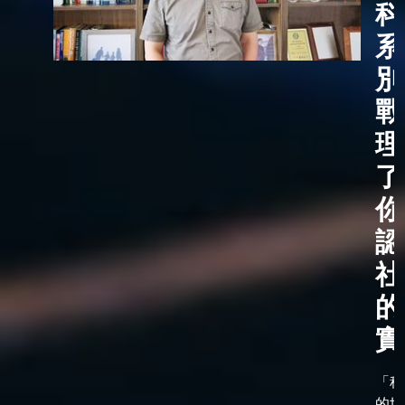
科
系
別
戰
理
了
你
認
社
的
實
「科
的世