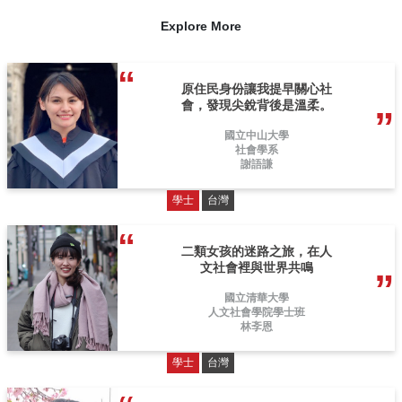
Explore More
原住民身份讓我提早關心社
會，發現尖銳背後是溫柔。
國立中山大學
社會學系
謝語謙
學士
台灣
二類女孩的迷路之旅，在人
文社會裡與世界共鳴
國立清華大學
人文社會學院學士班
林斈恩
學士
台灣