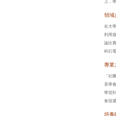
上，學
領域
在大
利用
論比
科幻
專業
「社
系學
學習
食宿
培養