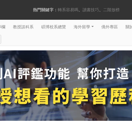
熱門關鍵字：
轉系容易嗎
讀書技巧
二階放榜
專欄
教授談科系
碩博校系總覽
海外留學
僑外專區
關於