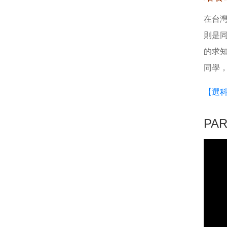
在台
則是
的求
同學
【選
PA