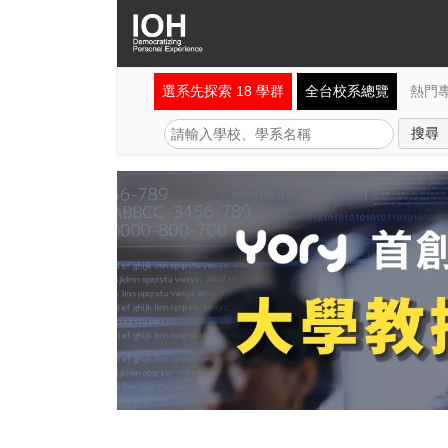
選系先探索 18 學群
全台校系總覽
熱門