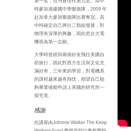
第一名，台灣賽佳作第九名。高中
時參加過建國中學樂旗隊，2009 年
赴加拿大參加樂旗隊比賽奪冠。高
中時確定自己將往二類組發展，對
物理有深厚的興趣，因此把台大電
機視為第一志願。
大學時曾經與兩個好友飛往美國自
助旅行，因此對西方生活與文化充
滿好奇，三年來的學習，對電機系
的課程越來越有熱忱，期望自己能
夠畢業後能申請上美國的研究所一
探究竟。
感謝
此講座由Johnnie Walker The Keep
Walking Fund 夢想資助計畫所贊助