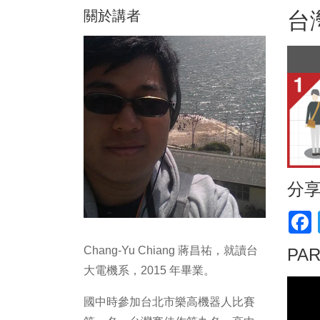
關於講者
台
分
F
Chang-Yu Chiang 蔣昌祐，就讀台
PA
大電機系，2015 年畢業。
國中時參加台北市樂高機器人比賽