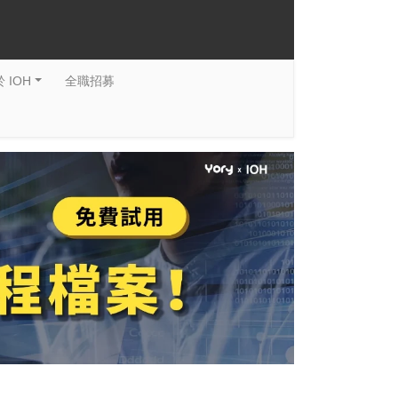
 IOH
全職招募