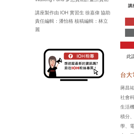
講
講座製作由 IOH 實習生 徐嘉偉 協助
責任編輯：潘怡格 核稿編輯：林立
麗
此
台大
蔣昌
社會
生活
積分
學、