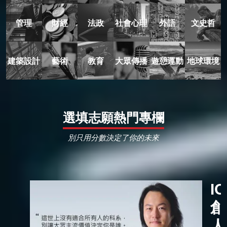
管理
財經
法政
社會心理
外語
文史哲
建築設計
藝術
教育
大眾傳播
遊憩運動
地球環境
選填志願熱門專欄
別只用分數決定了你的未來
I
創
人