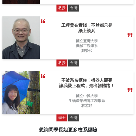
教授
台灣
工程貴在實踐！不然都只是
紙上談兵
國立臺灣大學
機械工程學系
鄭榮和
教授
台灣
不被系名框住！機器人競賽
讓我愛上程式，走出韌體路！
國立中興大學
生物產業機電工程學系
林芯妤
學士
台灣
想詢問學長姐更多校系經驗