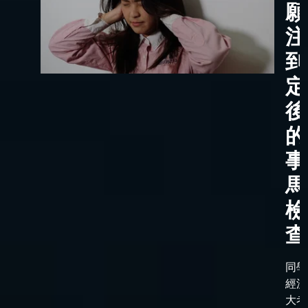
願
注
到
定
後
的
事
馬
檢
查
同學
經漫
大考