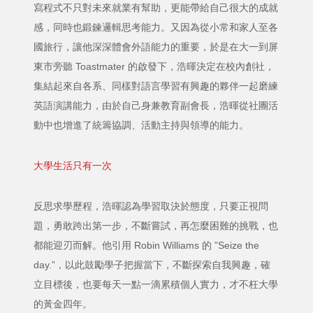
寫程式不只對未來就業有幫助，更能帶給自己很大的成就
感，同時也鍛鍊邏輯思考能力。又因為從小常和家人至各
國旅行，讓他深深體會外語能力的重要，於是在大一到屏
東市旁聽 Toastmater 的啟發下，浩暉決定在校內創社，
集結起來自各系、同樣對語言學習有興趣的夥伴一起磨練
英語演講能力，由於自己身兼教育副會長，浩暉從社團活
動中也增進了統籌協調、活動主持與領導的能力。
大學生活只有一次
反思求學歷程，浩暉認為學習取決於態度，只要正視問
題，勇敢跨出第一步，不斷嘗試，再怎麼困難的挑戰，也
都能迎刃而解。他引用 Robin Williams 的 ”Seize the
day.”，以此鼓勵學子把握當下，不斷探索自我興趣，確
立目標後，也要每天一點一滴累積個人實力，才不枉大學
的黃金四年。