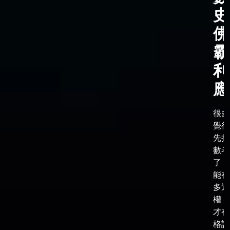
史
佛
霸
利
應
很多
覺得
先把
數考
了，
能有
多選
權，
才有
格談