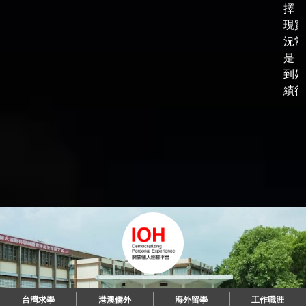
擇，
現實
況常
是，
到好
績後，
台灣求學
港澳僑外
海外留學
工作職涯