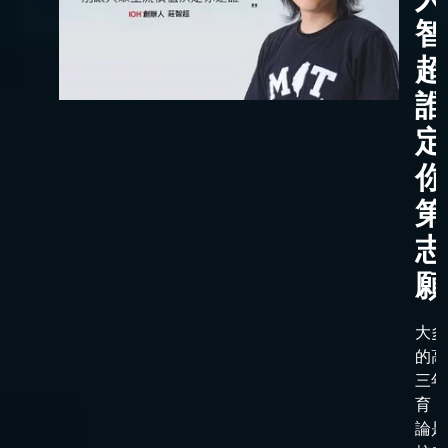
智
超
誰
定
你
第
志
願
大多
的高
三年
育，
論是