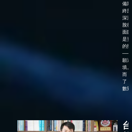
備期
終於
深淵
脫後
面臨
是更
的抉
——
願選
填。
而，
了「
數到了
台