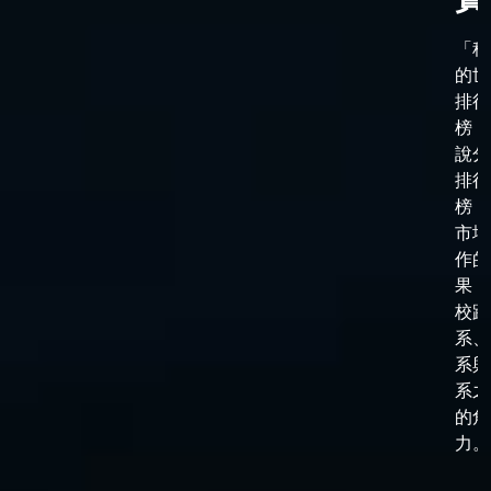
「科
的世
排行
榜，
說分
排行
榜，
市場
作的
果，
校跟
系、
系與
系之
的角
力。