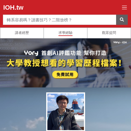
IOH.tw
講者經歷
求學經驗
觀眾提問