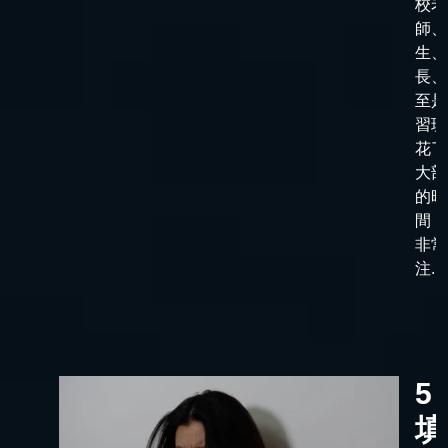
校老
師、
生、
長、
至是
習班
花了
大部
的時
間，
非常
注...
5
填