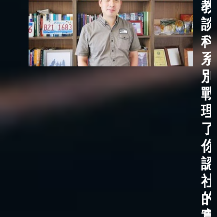
教
談
科
系
別
戰
理
了
你
認
社
的
實