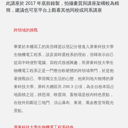
此講座於 2017 年底前錄製，拍攝畫質與講座架構較為精
簡，建議也可至平台上觀看其他同校或同系講座
跨領域的挑戰
畢業於木柵高工的吳浩暉是以登記分發進入屏東科技大學
生物機電工程系，談及當時選校系的理由，浩暉表示自己
從高中時便對電腦、寫程式很感興趣，而屏東科技大學生
物機電工程系正是一門整合軟硬體的跨領域學門，於是抱
著挑戰自己、學習獨立生活的心態，他來到地大物博的屏
東科技大學。屏科大總區共 298.3 公頃，為全台校本區占
地面積之冠，靜思湖、映霞湖、畜牧場是校內特色景點，
在校外則鄰近三地門、涼山瀑布、東港、萬金教堂等觀光
景點。
屏東科技大學生物機電工程系特色