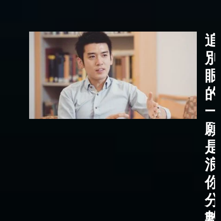
追
別
眼
的
一
願
是
浪
你
分
數