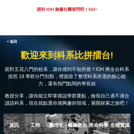
請到 IOH 臉書社團發問吧！GO~
< 返回
歡迎來到科系比拼擂台!
面對五花八門的校系，讓你感到不知所措？IOH 將全台科系
按照 18 學群分門別類，裡面除了整理科系所需的核心能
力，還有熱門點閱的學長姐
教授分享，讓你能立即掌握該學群重點，檢視自己適不適合
讀該科系，現在就點選你感興趣的領域，展開探索之旅吧！
資訊
工程
數理化
醫藥衛生
生命科學
生物資源