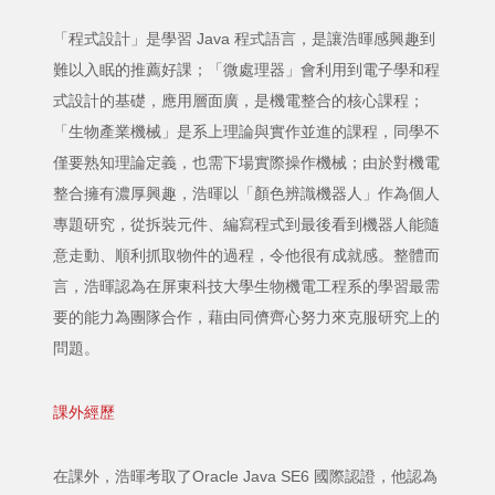
「程式設計」是學習 Java 程式語言，是讓浩暉感興趣到
難以入眠的推薦好課；「微處理器」會利用到電子學和程
式設計的基礎，應用層面廣，是機電整合的核心課程；
「生物產業機械」是系上理論與實作並進的課程，同學不
僅要熟知理論定義，也需下場實際操作機械；由於對機電
整合擁有濃厚興趣，浩暉以「顏色辨識機器人」作為個人
專題研究，從拆裝元件、編寫程式到最後看到機器人能隨
意走動、順利抓取物件的過程，令他很有成就感。整體而
言，浩暉認為在屏東科技大學生物機電工程系的學習最需
要的能力為團隊合作，藉由同儕齊心努力來克服研究上的
問題。
課外經歷
在課外，浩暉考取了Oracle Java SE6 國際認證，他認為