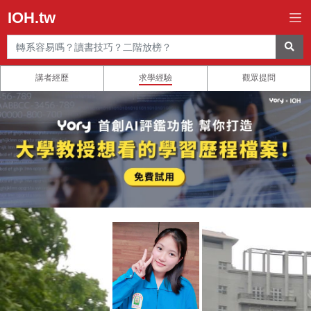
IOH.tw
講者經歷
求學經驗
觀眾提問