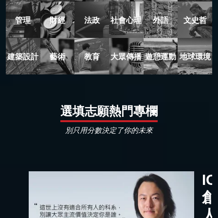
管理
財經
法政
社會心理
外語
文史哲
建築設計
藝術
教育
大眾傳播
遊憩運動
地球環境
選填志願熱門專欄
別只用分數決定了你的未來
I
創
人