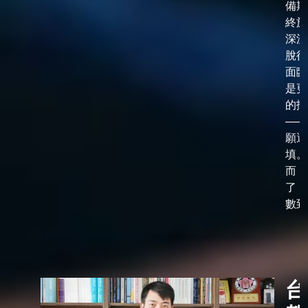
備期
終於
深淵
脫後
面臨
是更
的抉
——
願選
填。
而，
了「
數到了
台