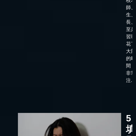
校老
師、
生、
長、
至是
習班
花了
大部
的時
間，
非常
注...
5
填