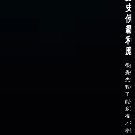
史
佛
霸
利
應
很多
覺得
先把
數考
了，
能有
多選
權，
才有
格談