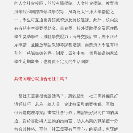
的人文社會校區，並設有醫學院、人文社會學院、教育傳
播學院和國際跨領域學院等。身為泛太平洋大學聯盟之
一，學生可互通圖資館藏資源及跨校選課。此外，校內設
有有慈中生專案獎助金、書卷獎、校外獎助學金及原住民
學生獎助學金，減輕學費壓力；海外交換計畫，則不限科
系申請，並開放華語教師等課程培訓。而慈濟大學還有特
別的「慈誠懿德爸媽」制度，四年中每一個月都邀約家族
學生定期聚餐，也提供不定期的生活關懷。
具備同理心就適合念社工嗎？
「當社工需要很會說話嗎？」惠甄指出，社工需具備良好
溝通技巧，若為一線人員，會比較常與個案接觸、互動，
但若是處理專案計畫或社會行政，則需做好與同仁間的溝
通。對於喜歡與人互動的她而言，助人為樂的職業便十分
符合其性格。至於「社工需要有同理心」的疑惑，惠甄解