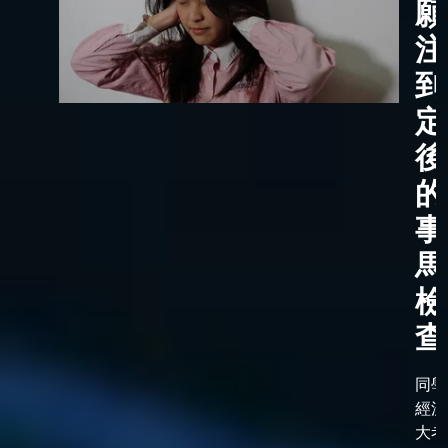
願
注
到
定
後
的
事
馬
檢
查
同學
經漫
大考