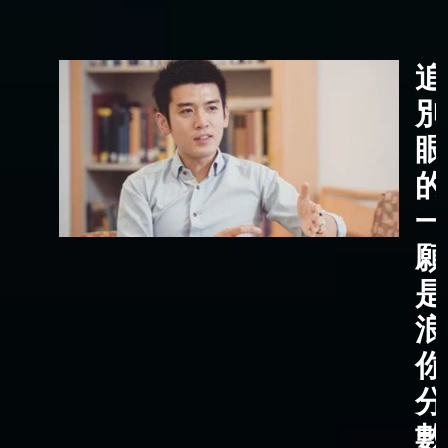
追
別
眼
的
一
願
是
浪
你
分
數