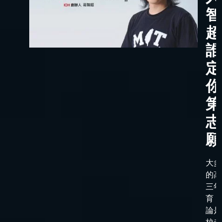
智
超
誰
定
你
第
志
願
大多
的高
三年
育，
論是