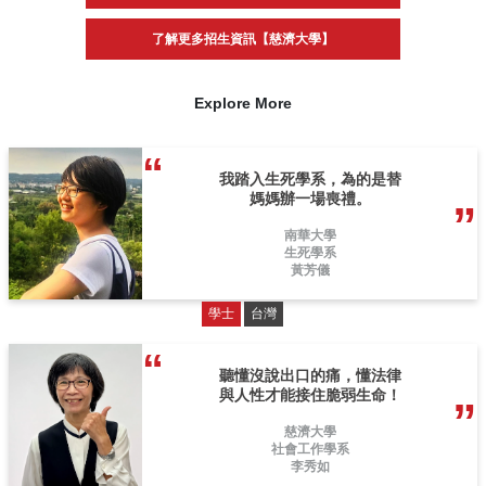
了解更多招生資訊【慈濟大學】
Explore More
我踏入生死學系，為的是替
媽媽辦一場喪禮。
南華大學
生死學系
黃芳儀
學士
台灣
聽懂沒說出口的痛，懂法律
與人性才能接住脆弱生命！
慈濟大學
社會工作學系
李秀如