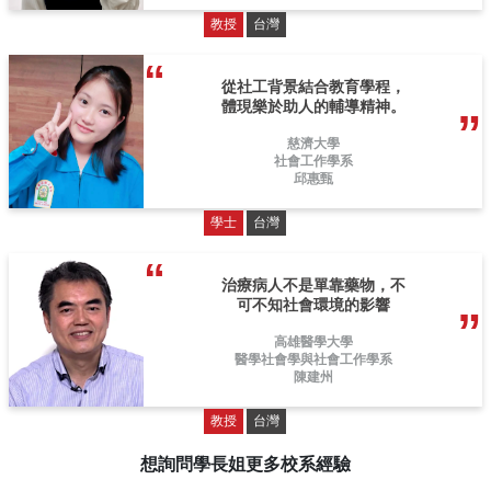
教授
台灣
從社工背景結合教育學程，
體現樂於助人的輔導精神。
慈濟大學
社會工作學系
邱惠甄
學士
台灣
治療病人不是單靠藥物，不
可不知社會環境的影響
高雄醫學大學
醫學社會學與社會工作學系
陳建州
教授
台灣
想詢問學長姐更多校系經驗