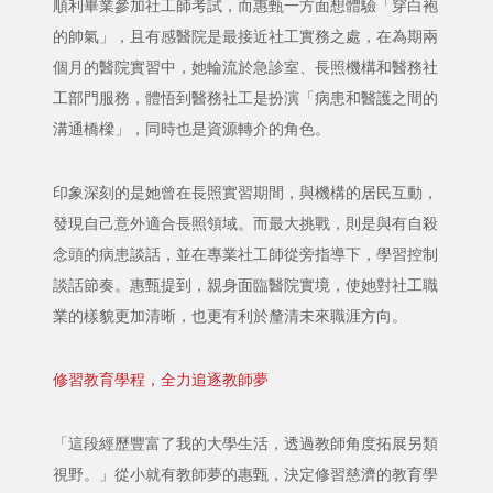
順利畢業參加社工師考試，而惠甄一方面想體驗「穿白袍
的帥氣」，且有感醫院是最接近社工實務之處，在為期兩
個月的醫院實習中，她輪流於急診室、長照機構和醫務社
工部門服務，體悟到醫務社工是扮演「病患和醫護之間的
溝通橋樑」，同時也是資源轉介的角色。
印象深刻的是她曾在長照實習期間，與機構的居民互動，
發現自己意外適合長照領域。而最大挑戰，則是與有自殺
念頭的病患談話，並在專業社工師從旁指導下，學習控制
談話節奏。惠甄提到，親身面臨醫院實境，使她對社工職
業的樣貌更加清晰，也更有利於釐清未來職涯方向。
修習教育學程，全力追逐教師夢
「這段經歷豐富了我的大學生活，透過教師角度拓展另類
視野。」從小就有教師夢的惠甄，決定修習慈濟的教育學