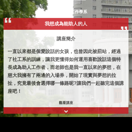
邱惠甄
慈濟大學 社會工作學系
我想成為能助人的人
講座簡介
一直以來都是個愛說話的女孩，也曾因此被罰站，經過
了社工系的訓練，讓我更懂得如何運用喜歡說話這個特
長成為助人工作者，而老師也是我一直以來的夢想，在
慈大我擁有了兩邊的入場券，開始了現實與夢想的拉
扯，究竟最後會選擇哪一條路呢?讓我們一起聽完這個講
座吧！
觀看講座