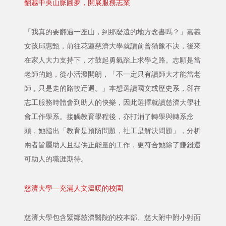
翻越中央山脈圓夢，開展服務志業
「我真的要翻過一座山，到那麼遠的地方念書嗎？」嘉義
女孩邱惠甄，前往花蓮慈濟大學就讀前曾猶豫不决，後來
在家人大力支持下，才鼓起勇氣踏上求學之路。志願是當
老師的她，從小活潑開朗，「不一定只有讀師大才能當老
師，只是走的路較迂迴。」本想選讀國文或歷史系，卻在
志工服務時體會到助人的快樂，因此選擇就讀慈濟大學社
會工作學系。接觸教育學程後，亦打消了轉學與轉系念
頭，她指出「教育是預防問題，社工是解決問題」，分析
兩者皆屬助人且提供正能量的工作，更符合她除了賺錢還
可助人的職涯期待。
慈濟大學—充滿人文溫暖的校園
慈濟大學包含緊鄰慈濟醫院的校本部、慈大附中附小對面