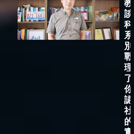
教
談
科
系
別
戰
理
了
你
認
社
的
實