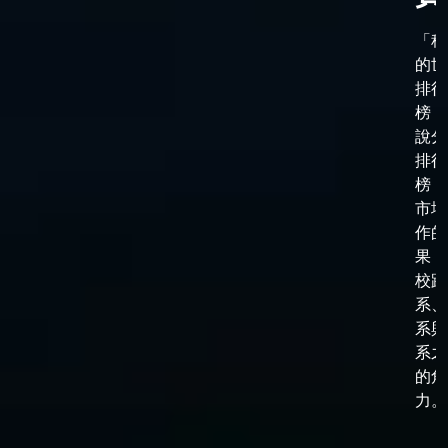
「科
的世
排行
榜，
說分
排行
榜，
市場
作的
果，
校跟
系、
系與
系之
的角
力。