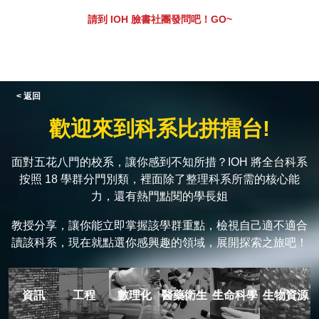
請到 IOH 臉書社團發問吧！GO~
< 返回
歡迎來到科系比拼擂台!
面對五花八門的校系，讓你感到不知所措？IOH 將全台科系
按照 18 學群分門別類，裡面除了整理科系所需的核心能
力，還有熱門點閱的學長姐
教授分享，讓你能立即掌握該學群重點，檢視自己適不適合
讀該科系，現在就點選你感興趣的領域，展開探索之旅吧！
資訊
工程
數理化
醫藥衛生
生命科學
生物資源