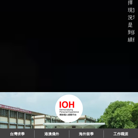
擇，
現實
況常
是，
到好
績後，
台灣求學
港澳僑外
海外留學
工作職涯