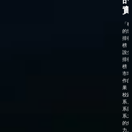
實
「科
的世
排行
榜，
說分
排行
榜，
市場
作的
果，
校跟
系、
系與
系之
的角
力。