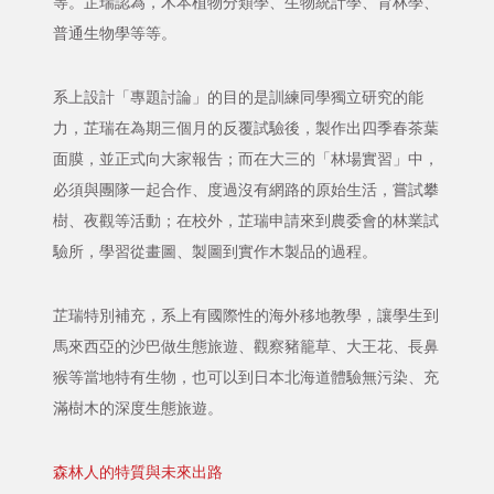
等。芷瑞認為，木本植物分類學、生物統計學、育林學、
普通生物學等等。
系上設計「專題討論」的目的是訓練同學獨立研究的能
力，芷瑞在為期三個月的反覆試驗後，製作出四季春茶葉
面膜，並正式向大家報告；而在大三的「林場實習」中，
必須與團隊一起合作、度過沒有網路的原始生活，嘗試攀
樹、夜觀等活動；在校外，芷瑞申請來到農委會的林業試
驗所，學習從畫圖、製圖到實作木製品的過程。
芷瑞特別補充，系上有國際性的海外移地教學，讓學生到
馬來西亞的沙巴做生態旅遊、觀察豬籠草、大王花、長鼻
猴等當地特有生物，也可以到日本北海道體驗無污染、充
滿樹木的深度生態旅遊。
森林人的特質與未來出路