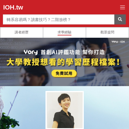
IOH.tw
講者經歷
求學經驗
觀眾提問