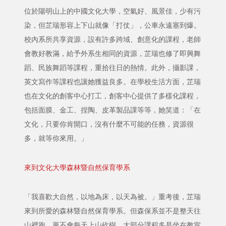
位於陽明山上的中國文化大學，空氣好、風景佳，少有污
染，但芷瑞形容上下山就像「打仗」，公車永遠塞到爆。
校內系所共享資源，設有許多跨域、創意化的課程，老師
會教好教滿，給予外系生相同的資源，芷瑞也修了即興舞
蹈、民族舞蹈等課程，重拾往日的熱情。此外，攝影課，
英文寫作等課程也讓她獲益良多。在學校生活方面，芷瑞
也在文化的創客中心打工，創客中心提供了多樣化課程，
包括面膜、金工、捏陶、皮革製品課等等，她笑道：「在
文化，只要你肯開口，沒有什麼不可能的任務，資源很
多，就等你來用。」
來到文化大學森林暨自然保育學系
「我喜歡大自然，以地為床，以天為被。」重考後，芷瑞
來到所愛的森林暨自然保育學系。但森保系並不是整天往
山裡跑，更不會每天上山砍樹，大部分課程多是坐在教室