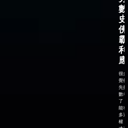
數
史
佛
霸
利
應
很多
覺得
先把
數考
了，
能有
多選
權，