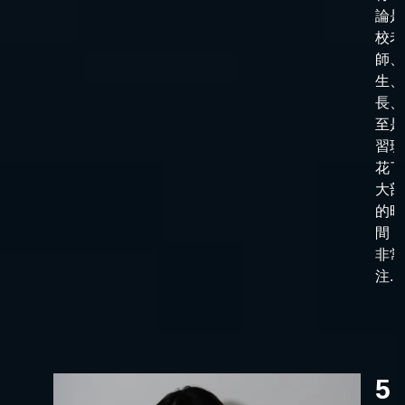
論是
校老
師、
生、
長、
至是
習班
花了
大部
的時
間，
非常
注...
5