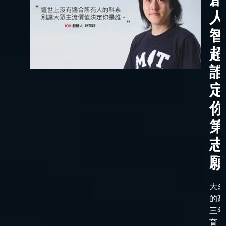
人
智
超
誰
定
你
第
志
願
大多
的高
三年
育，