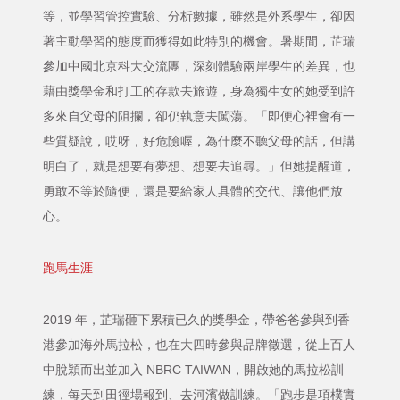
等，並學習管控實驗、分析數據，雖然是外系學生，卻因
著主動學習的態度而獲得如此特別的機會。暑期間，芷瑞
參加中國北京科大交流團，深刻體驗兩岸學生的差異，也
藉由獎學金和打工的存款去旅遊，身為獨生女的她受到許
多來自父母的阻攔，卻仍執意去闖蕩。「即便心裡會有一
些質疑說，哎呀，好危險喔，為什麼不聽父母的話，但講
明白了，就是想要有夢想、想要去追尋。」但她提醒道，
勇敢不等於隨便，還是要給家人具體的交代、讓他們放
心。
跑馬生涯
2019 年，芷瑞砸下累積已久的獎學金，帶爸爸參與到香
港參加海外馬拉松，也在大四時參與品牌徵選，從上百人
中脫穎而出並加入 NBRC TAIWAN，開啟她的馬拉松訓
練，每天到田徑場報到、去河濱做訓練。「跑步是項樸實