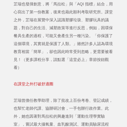
芷瑞也發揮創意，將「馬拉松」與「AQI 指標」結合，用
心寫出了第一份教案，後來也藉此順利考取研究所。課堂
之外，芷瑞在展覽中深入認識塑膠垃圾、塑膠玩具的議
題，對自己的生活、減塑政策等進行反思，例如，因環保
餐具生產的過程，可能又會產生另一種污染。「你保護了
這個環境，其實就是保護了人類。」雖然許多人認為環境
教育相當「簡單」，卻也因此時常受到忽略，更需要被看
見！（更多課程分享，請點選「這堂必上」章節按鈕觀
看）
在課堂之外打破舒適圈
芷瑞曾擔任教學助理，除了批改上百份考卷、登記成績，
也幫忙老師代課、協辦研討會，一手包辦行政作業。此
外，她也因著對馬拉松的興趣進到「運動生理學實驗
室」，嘗試最大攝氧量、血乳酸測試、運動員驗尿流程