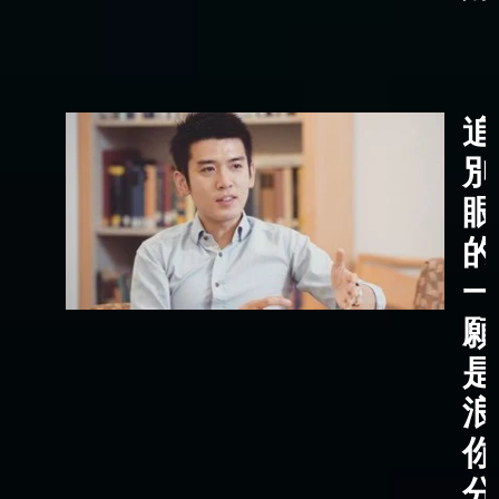
追
別
眼
的
一
願
是
浪
你
分