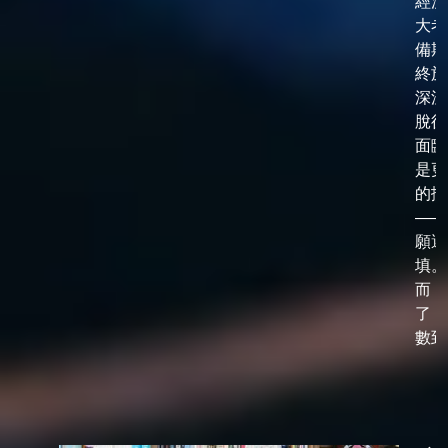
經漫
大考
備期
終於
深淵
脫後
面臨
是更
的抉
——
願選
填。
而，
了「
數到了