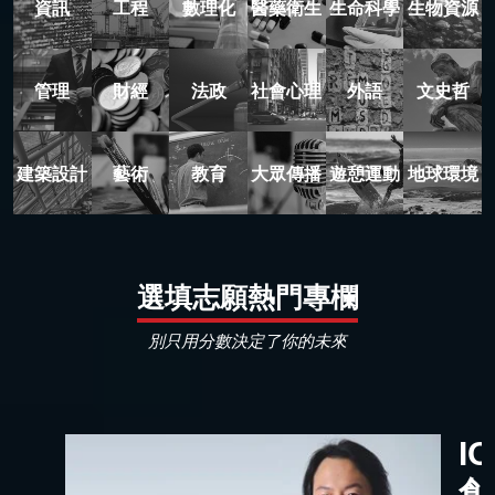
資訊
工程
數理化
醫藥衛生
生命科學
生物資源
管理
財經
法政
社會心理
外語
文史哲
建築設計
藝術
教育
大眾傳播
遊憩運動
地球環境
選填志願熱門專欄
別只用分數決定了你的未來
I
創