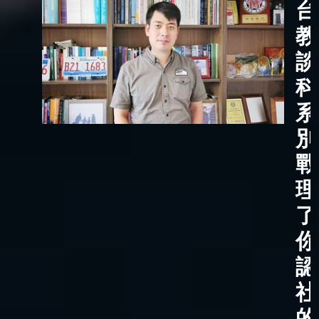
台
教
談
科
系
別
戰
理
了
你
認
社
的