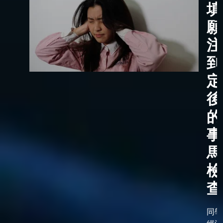
填
願
注
到
定
後
的
事
馬
檢
查
同學