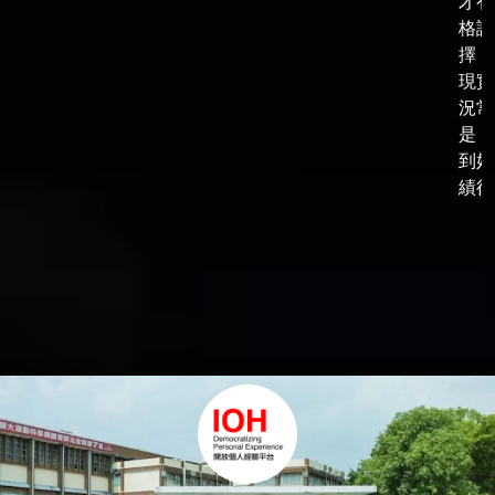
才有
格談
擇，
現實
況常
是，
到好
績後，