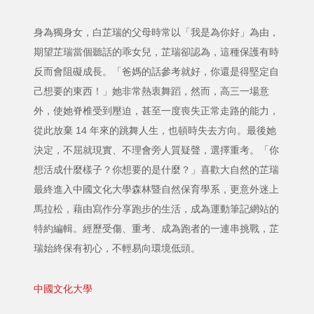
身為獨身女，白芷瑞的父母時常以「我是為你好」為由，
期望芷瑞當個聽話的乖女兒，芷瑞卻認為，這種保護有時
反而會阻礙成長。「爸媽的話參考就好，你還是得堅定自
己想要的東西！」她非常熱衷舞蹈，然而，高三一場意
外，使她脊椎受到壓迫，甚至一度喪失正常走路的能力，
從此放棄 14 年來的跳舞人生，也頓時失去方向。最後她
決定，不屈就現實、不理會旁人質疑聲，選擇重考。「你
想活成什麼樣子？你想要的是什麼？」喜歡大自然的芷瑞
最終進入中國文化大學森林暨自然保育學系，更意外迷上
馬拉松，藉由寫作分享跑步的生活，成為運動筆記網站的
特約編輯。經歷受傷、重考、成為跑者的一連串挑戰，芷
瑞始終保有初心，不輕易向環境低頭。
中國文化大學