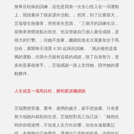
無華且枯燥的訓練，這也是我第一次全心投入在一項運動
上，我捨棄掉了很多課外活動。」然而，到了比賽當天，
芷瑞發生熱傷害，突然喪失意識，「三個月的訓練生活，
卻換來身體差點出狀況、也沒突破自己個人最佳成績，是
很大的打擊。」但她不放棄，繼續前進名古屋參加女子馬
拉松，展開每天清晨 4:30 起床的訓練。「跑步雖然是孤
獨的運動，但我今天能有這樣的成績，除了自身努力，更
多的是幕後推手。」芷瑞感謝一路上支持她、陪伴她的運
動夥伴。
人生就是一場馬拉松，擦乾眼淚繼續跑
芷瑞歷經受傷、重考、迷惘的歲月，卻不想放棄、只有更
努力地跑向精彩的生涯。芷瑞想對高三自己說：「雖然此
時的你很迷惘，不知道人生方向在哪，但你永遠都要記
得，多聽聽自己的聲音，選擇自己喜歡的科系，這樣唸起