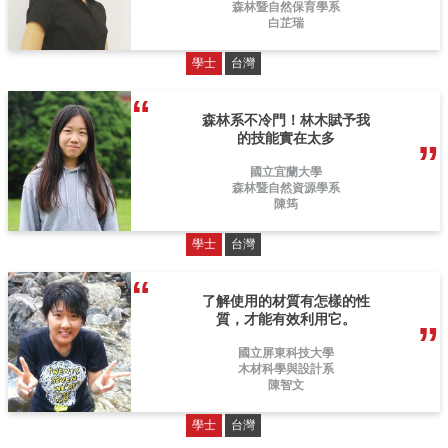
森林暨自然保育學系
白芷瑞
學士
台灣
森林系不冷門！林木賦予我
的技能實在太多
國立宜蘭大學
森林暨自然資源學系
陳筠
學士
台灣
了解使用的材質有怎樣的性
質，才能有效利用它。
國立屏東科技大學
木材科學與設計系
陳智文
學士
台灣