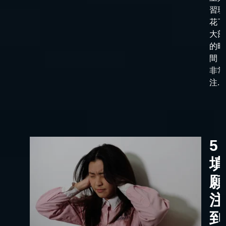
習班
花了
大部
的時
間，
非常
注...
5
填
願
注
到