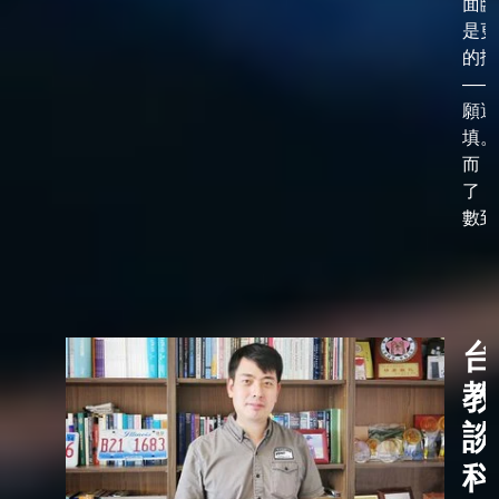
面臨
是更
的抉
——
願選
填。
而，
了「
數到了
台
教
談
科