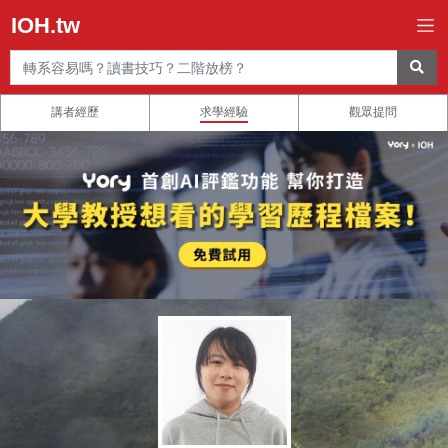
IOH.tw
講者經歷
求學經驗
觀眾提問