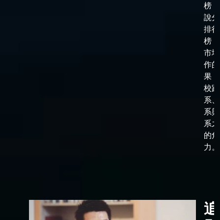
榜，
說分
排行
榜，
市場
作的
果，
校跟
系、
系與
系之
的角
力。
追