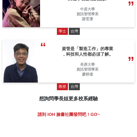
中原大學
資訊管理學系
謝旻潔
學士
台灣
資管是「製造工作」的專業
，科技和人性都必須了解。
長庚大學
資訊管理學系
廖耕億
教授
台灣
想詢問學長姐更多校系經驗
請到 IOH 臉書社團發問吧！GO~