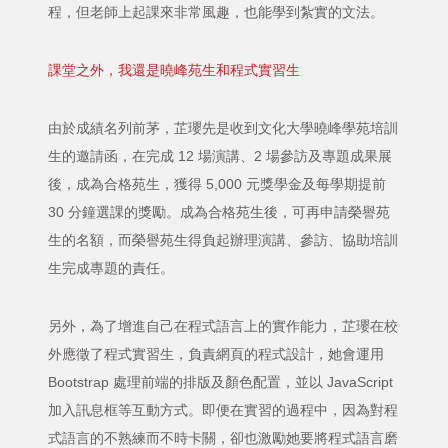
程，但老師上起課來非常風趣，也能學到紮實的文法。
課堂之外，我還是曉峰苑生和程式實習生
由於成績名列前茅，芷瓔先是收到文化大學曉峰學苑培訓
生的邀請函，在完成 12 場演講、2 場參訪及專題成果展
後，成為合格苑生，獲得 5,000 元獎學金及每學期提前
30 分鐘選課的獎勵。成為合格苑生後，可再申請榮譽苑
生的名額，而榮譽苑生得負起辦理演講、參訪、協助培訓
生完成專題的責任。
另外，為了增進自己在程式語言上的實作能力，芷瓔在校
外應徵了程式實習生，負責網頁的程式設計，她會運用
Bootstrap 處理前端的排版及顏色配置，並以 JavaScript
加入訊息框等互動方式。即便在實習的過程中，因為對程
式語言的不熟練而不時卡關，卻也激勵她要將程式語言磨