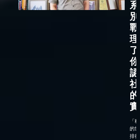
系
別
戰
理
了
你
認
社
的
實
「科
的世
排行