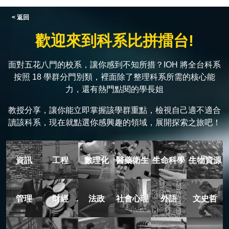
< 返回
歡迎來到科系比拼擂台!
面對五花八門的校系，讓你感到不知所措？IOH 將全台科系
按照 18 學群分門別類，裡面除了整理科系所需的核心能
力，還有熱門點閱的學長姐
教授分享，讓你能立即掌握該學群重點，檢視自己適不適合
讀該科系，現在就點選你感興趣的領域，展開探索之旅吧！
資訊
工程
數理化
醫藥衛生
生命科學
生物資源
管理
財經
法政
社會心理
外語
文史哲