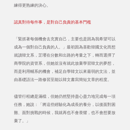
練得更熟練的決心。
認真對待每件事，是對自己負責的基本門檻
「緊抓著每個機會去充實自己，主要也是因為我希望可以
成為一個對自己負責的人。」最初因為喜歡韓國文化而想
就讀韓文系，芷瓔在分數和出路的考量之下，轉而選擇了
商學院的資管系，但她並沒有就此放棄學習韓文的夢想，
而是利用輔系的機會，補足自學韓文以來最弱的文法，並
由基礎語法一路修習至能以韓文書寫簡短文章的程度。
儘管行程總是滿檔，但她仍然堅持盡心盡力地完成每一項
任務，她說：「將這些經驗化為成長的養分，以後面對困
難、面對挑戰的時候，我就再也不會畏懼，也不會想要放
棄了。」