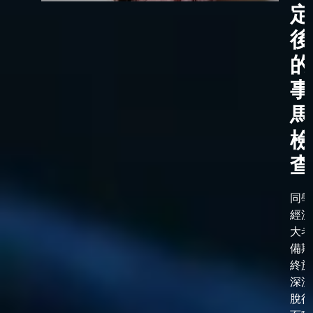
定
後
的
事
馬
檢
查
同學
經漫
大考
備期
終於
深淵
脫後