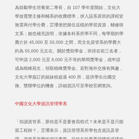
為鼓勵學生培養第二專長，自 107 學年度開始，文化大
學放寬雙主修和輔系的收費標準，併入該系原班的課程皆
無需再付學分費，芷瓔便把握住這樣的學習資源，輔修韓
文系；她也補充說明，依據各科系所學不同，每學期的學
費介於 45,000 至 55,000 之間，而文化資管系的學費大
約為 55,000 元左右。關於獎助學金，班排在前三名者，
可申請 2,000 元至 8,000 元不等的華岡獎學金，或申請
成為曉峰苑生，領取曉峰獎學金。若對海外交換有興趣，
文化大學簽訂的姐妹校超過 400 所，提供學生出國交
換、雙聯學位的機會，詳細資訊可至學校官網查詢。
中國文化大學資訊管理學系
「你讀資管系，那你是不是要會寫程式？未來是不是只能
當工程師？」芷瓔表示，資訊管理系所學包含資訊及管