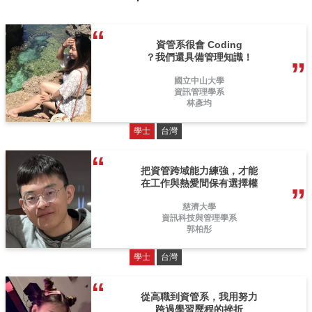
資管系很會 Coding
？我們還具備管理知識！
國立中山大學
資訊管理學系
林彥均
學士
台灣
把資管跨域能力練強，才能
在工作與熱愛間保有選擇權
慈濟大學
資訊科技與管理學系
郭柏彤
學士
台灣
從高職到資管系，我用努力
跨過學習歷程的挫折