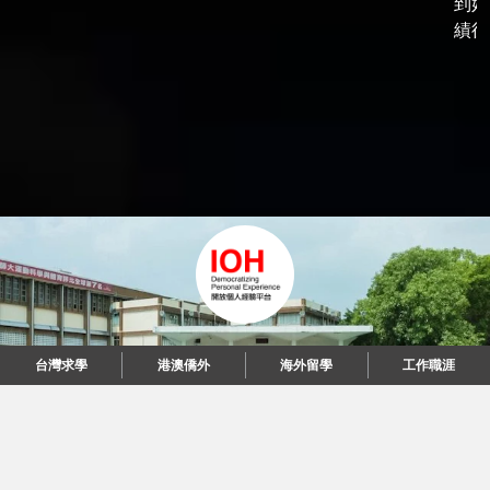
到好
績後，
台灣求學
港澳僑外
海外留學
工作職涯
"當每個人都說起故事，我們可以改變世界。"
© 2026 IOH 開放個人經驗平台