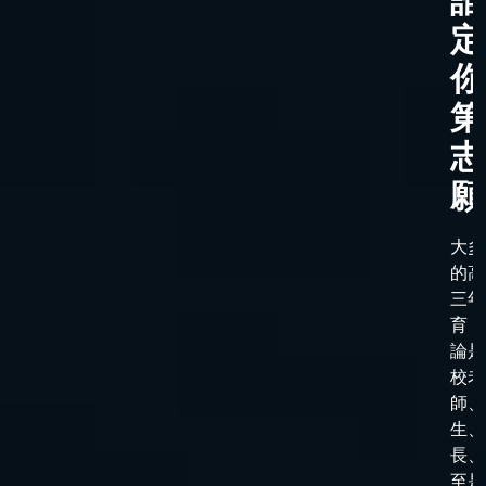
誰
定
你
第
志
願
大多
的高
三年
育，
論是
校老
師、
生、
長、
至是