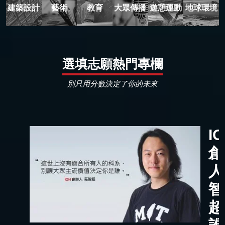
建築設計
藝術
教育
大眾傳播
遊憩運動
地球環境
選填志願熱門專欄
別只用分數決定了你的未來
I
創
人
智
超