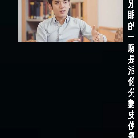
別
眼
的
一
願
是
浪
你
分
數
史
佛
霸