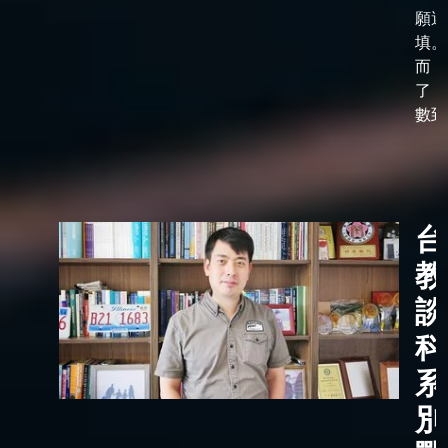
願選
填。
而，
了「
數到了
台
教
談
科
系
別