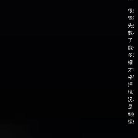
很多
覺得
先把
數考
了，
能有
多選
權，
才有
格談
擇，
現實
況常
是，
到好
績後，