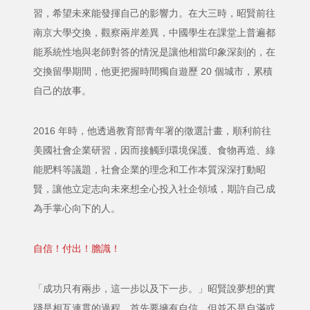
習，希望未來能發揮自己的影響力。在大三時，昭賢前往
南京大學交換，觀察兩岸差異，中國學生在課堂上普遍都
能系統性地與老師對答的情況是讓他相當印象深刻的，在
交換留學期間，他更把握時間獨自遊歷 20 個城市，累積
自己的故事。
2016 年時，他透過教育部青年署的徵選計畫，順利前往
美國社會企業研習，因而接觸到環境保護、食物再造、綠
能肥料等議題，社會企業的理念和工作本質深深打動昭
賢，讓他立定志向未來想全心投入社企領域，期許自己成
為手掌心向下的人。
自信！付出！膽識！
「成功只有兩步，這一步以及下一步。」昭賢說夢想的實
踐是相互連貫的過程。首先要擁有自信，但並不是自滿或