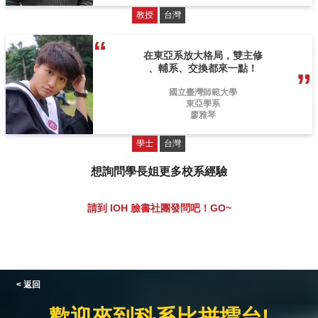
教授
台灣
在東亞系放大格局，雙主修
、輔系、交換都來一點！
國立臺灣師範大學
東亞學系
廖雅琴
學士
台灣
想詢問學長姐更多校系經驗
請到 IOH 臉書社團發問吧！GO~
< 返回
歡迎來到科系比拼擂台!