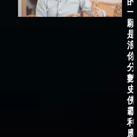
的
一
願
是
浪
你
分
數
史
佛
霸
利
應