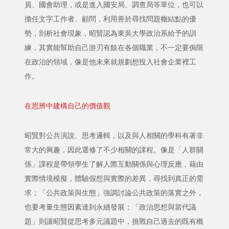
員、國會助理，或是進入國安局、調查局等單位，也可以
擔任文字工作者、顧問，利用善於尋找問題癥結點的優
勢，剖析社會現象，昭賢認為東吳大學政治系給予的訓
練，其實能幫助自己游刃有餘在各個職業，不一定要侷限
在政治的領域，像是他未來就規劃想投入社會企業裡工
作。
在思辨中建構自己的價值觀
昭賢對公共演說、思考邏輯，以及與人相關的學科有著非
常大的興趣，因此選修了不少相關的課程。像是「人群關
係」課程是帶領學生了解人際互動關係與心理反應，藉由
實際情境模擬，體驗假想與實際的差異，尋找到真正的需
求；「公共政策與生態」強調討論公共政策的落實之外，
也要考量生態因素達到永續發展；「政治思想與當代議
題」則讓昭賢從思考多元議題中，挑戰自己過去的既有概