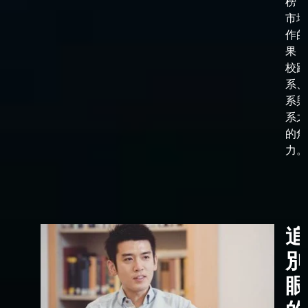
榜，
市場
作的
果，
校跟
系、
系與
系之
的角
力。
追
別
眼