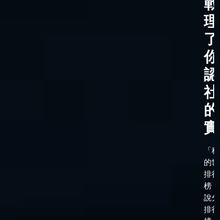
戰
理
了
你
認
社
的
實
「科
的世
排行
榜，
說分
排行