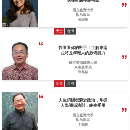
我在荷蘭掙脫標籤
國立臺灣大學
政治學系
張紹敏
學士
台灣
快看看你的對手！了解東南
亞將是年輕人的必備能力
國立暨南國際大學
東南亞學系
陳佩修
院長
台灣
人生煩惱都源於政治，掌握
人際關係法則，終生受用
國立臺灣大學
政治學系
李錫錕