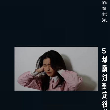
的時
間，
非常
注...
5
填
願
注
到
定
後