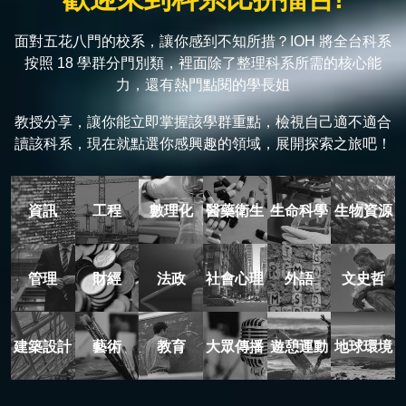
面對五花八門的校系，讓你感到不知所措？IOH 將全台科系
按照 18 學群分門別類，裡面除了整理科系所需的核心能
力，還有熱門點閱的學長姐
教授分享，讓你能立即掌握該學群重點，檢視自己適不適合
讀該科系，現在就點選你感興趣的領域，展開探索之旅吧！
資訊
工程
數理化
醫藥衛生
生命科學
生物資源
管理
財經
法政
社會心理
外語
文史哲
建築設計
藝術
教育
大眾傳播
遊憩運動
地球環境