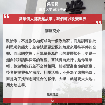
吳昭賢
東吳大學 政治學系
當每個人都說起故事，我們可以改變世界
講座簡介
政治系，不是教你如何成為一個政治家，而是訓練你批
判思考的能力，並嘗試從更宏觀的角度來看待事件的全
貌。而出國交換，不單單是為自己的履歷加分，更是一
趟自我對話與探索的過程。嘗試獨自旅行，趁你還年
輕，旅遊和旅行並不全然相同。前者豐富生命的廣度，
後者挖掘靈魂的深度。社團活動，不是為了虛擲光陰，
而是為了找到志同道合的夥伴。大學，就是要大大地，
用力地去學。
觀看講座