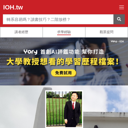
IOH.tw
講者經歷
求學經驗
觀眾提問