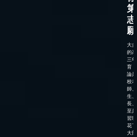
第
志
願
大多
的高
三年
育，
論是
校老
師、
生、
長、
至是
習班
花了
大部