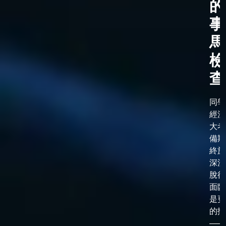
的
事
馬
檢
查
同學
經漫
大考
備期
終於
深淵
脫後
面臨
是更
的抉
——