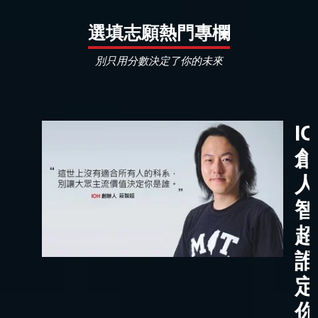
選填志願熱門專欄
別只用分數決定了你的未來
I
創
人
智
超
誰
定
你