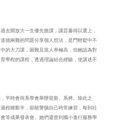
為過去開放大一生優先搶課，讓芸蓁得以選上，
對道德兩難的問題分享個人想法，是門輕鬆中不
口中的大刀課，困難且當人率極高，但她認為對
教育學程的課程，透過理論結合經驗，使講述不
影，平時會與系學會舉辦迎新、系烤。除此之
，過程雖艱辛，卻能警惕自己時常練習，每到社
樂會等成果發表會。她們還曾到國小進行服務學