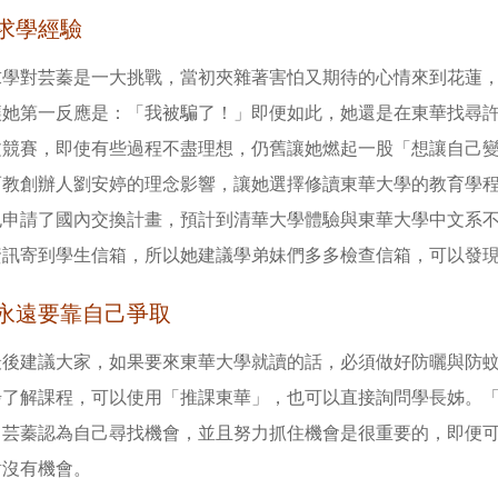
求學經驗
求學對芸蓁是一大挑戰，當初夾雜著害怕又期待的心情來到花蓮
讓她第一反應是：「我被騙了！」即便如此，她還是在東華找尋
競賽，即使有些過程不盡理想，仍舊讓她燃起一股「想讓自己變強」的欲望
而教創辦人劉安婷的理念影響，讓她選擇修讀東華大學的教育學
也申請了國內交換計畫，預計到清華大學體驗與東華大學中文系
資訊寄到學生信箱，所以她建議學弟妹們多多檢查信箱，可以發
永遠要靠自己爭取
最後建議大家，如果要來東華大學就讀的話，必須做好防曬與防
步了解課程，可以使用「推課東華」，也可以直接詢問學長姊。
」芸蓁認為自己尋找機會，並且努力抓住機會是很重要的，即便
對沒有機會。