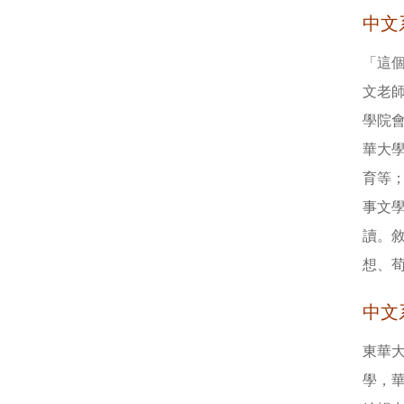
中文
「這
文老
學院
華大
育等
事文
讀。
想、
中文系
東華
學，