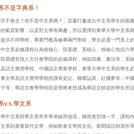
系不是字典系！
個字不會念？你不是中文系嗎？」芸蓁打趣道出中文系學生的困
師的氣質影響，以及對文學有興趣，所以選擇到東華大學中文系
會提供不同學程，畢業門檻為修畢兩門學程，學生必選一門系上
學中文系必修課程分為校核心、院基礎、系核心，校核心包括六
；院基礎意指人文社會學院的必修課程，例如四書、書法等；系
學及語文應用學程、中國語文專業學程，東華大學中文系的學生
敘事文學及語文應用學程的課有史記、聊齋誌異、紅樓夢等；中
荀子等；華語文教學學程則是替將來想成為華語文師資的學生所
v.s.華文系
大學中文系與華文系常常學弟妹所搞混，雖然差別僅一字，課程
華文系則著重當代文學，例如飲食文學與文化、新聞採訪與寫作