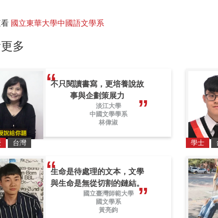
查看
國立東華大學中國語文學系
看更多
不只閱讀書寫，更培養說故
事與企劃策展力
淡江大學
中國文學學系
林偉淑
授
台灣
學士
生命是待處理的文本，文學
與生命是無從切割的鏈結。
國立臺灣師範大學
國文學系
黃亮鈞