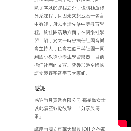
除了本系的課程之外，也積極選修
外系課程，且因未來想成為一名高
中教師，所以申請先修中等教育學
程。於社團活動方面，在國樂社學
習二胡，於大一時曾擔任社團音樂
會主持人，也會在假日與社團一同
到國小教導小學生學習樂器。目前
擔任社團的文宣。曾參加過全國國
語文競賽字音字形大專組。
感謝
感謝尚月實業有限公司 鄒品喬女士
以此講座鼓勵後輩：「分享與傳
承」
講座由國立東華大學與 IOH 合作產