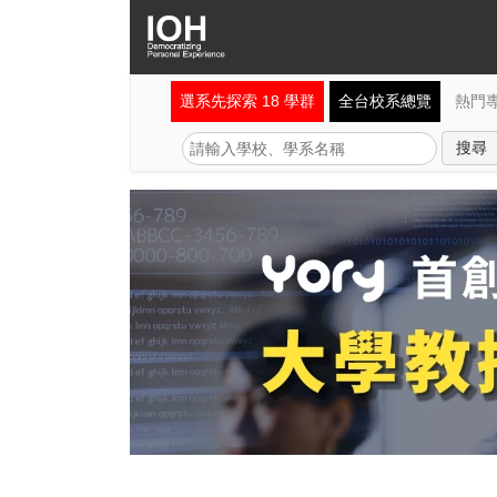
選系先探索 18 學群
全台校系總覽
熱門