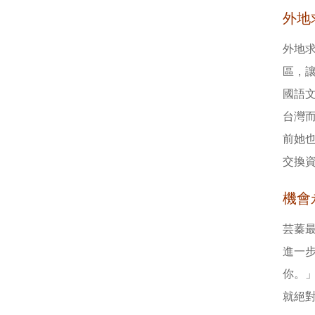
外地
外地
區，
國語文
台灣
前她
交換
機會
芸蓁
進一
你。
就絕