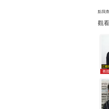
點我
觀
教