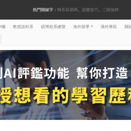
熱門關鍵字：
轉系容易嗎
讀書技巧
二階放榜
專欄
教授談科系
碩博校系總覽
海外留學
僑外專區
關於