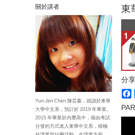
關於講者
東
分
F
Yun-Jen Chen 陳芸蓁，就讀於東華
PA
大學中文系，預計於 2019 年畢業。
2015 年畢業於內壢高中，藉由考試
分發的方式進入東華中文系，積極
於課業與社團活動。在課業方面，