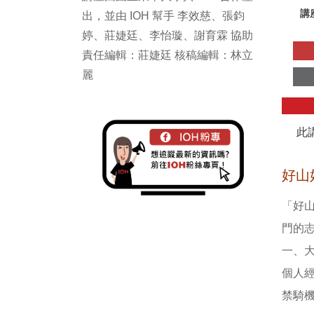
講
出，並由 IOH 幫手 李效慈、張鈞
婷、莊婕廷、李怡璇、謝育霖 協助
責任編輯：莊婕廷 核稿編輯：林立
麗
此
好山
「好
門的
一、
個人經
禁騎