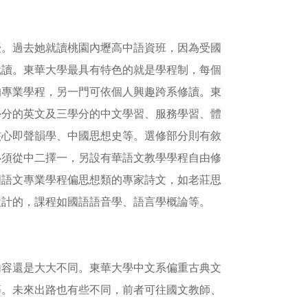
擾。過去她就讀桃園內壢高中語資班，因為受國
就讀。東華大學最具有特色的就是學程制，每個
的專業學程，另一門可依個人興趣跨系修讀。東
學分的英文及三學分的中文學習、服務學習、體
核心即聲韻學、中國思想史等。選修部分則有敘
必須從中二擇一，另設有華語文教學學程自由修
國語文專業學程偏思想類的專家詩文，如老莊思
設計的，課程如國語語音學、語言學概論等。
內容還是大大不同。東華大學中文系偏重古典文
等。未來出路也有些不同，前者可往國文教師、