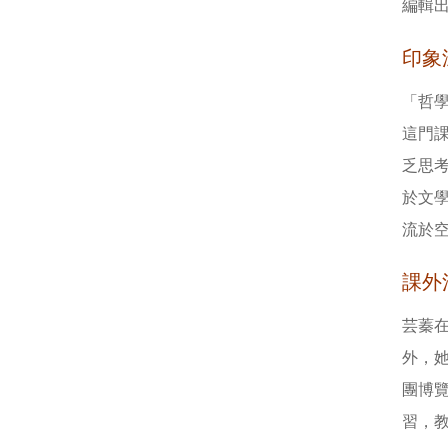
編輯
印象
「哲
這門
乏思
於文
流於
課外
芸蓁
外，
團博
習，