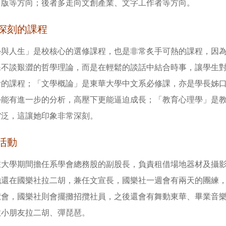
出版等方向；後者多走向文創產業、文字工作者等方向。
深刻的課程
學與人生」是校核心的選修課程，也是非常炙手可熱的課程，因
課不談艱澀的哲學理論，而是在輕鬆的談話中結合時事，讓學生
考的課程；「文學概論」是東華大學中文系必修課，亦是學長姊
學能有進一步的分析，高壓下更能逼迫成長；「教育心理學」是
空泛，這讓她印象非常深刻。
活動
在大學期間擔任系學會總務股的副股長，負責租借場地器材及攝
她還在國樂社拉二胡，兼任文宣長，國樂社一週會有兩天的團練
覽會，國樂社則會擺攤招攬社員，之後還會有舞動東華、畢業音
教小朋友拉二胡、彈琵琶。