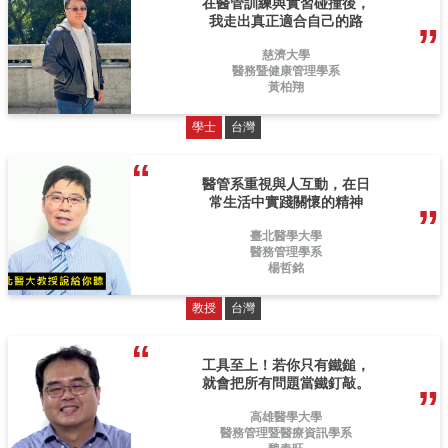
在醫管訓練與實習碰撞後，
我走出真正適合自己的路
慈濟大學
醫務暨健康管理學系
黃柏翔
學士
台灣
醫管系重視與人互動，在日
常生活中實踐關懷的精神
臺北醫學大學
醫務管理學系
楊哲銘
教授
台灣
工具至上！若你只有鐵鎚，
就會把所有問題當鐵釘敲。
高雄醫學大學
醫務管理暨醫療資訊學系