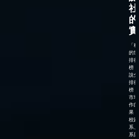
社
的
實
「科
的世
排行
榜，
說分
排行
榜，
市場
作的
果，
校跟
系、
系與