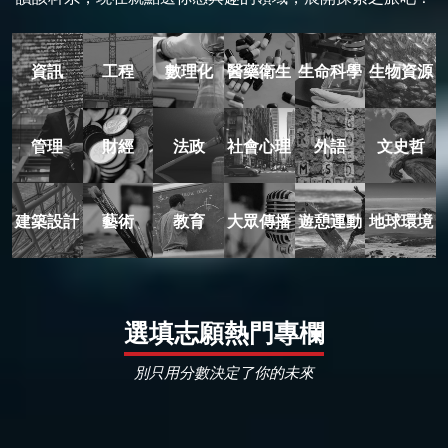
資訊
工程
數理化
醫藥衛生
生命科學
生物資源
管理
財經
法政
社會心理
外語
文史哲
建築設計
藝術
教育
大眾傳播
遊憩運動
地球環境
選填志願熱門專欄
別只用分數決定了你的未來