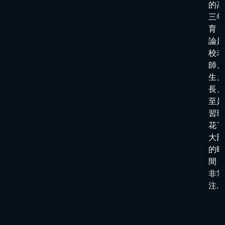
的高
三年
育，
論是
校老
師、
生、
長、
至是
習班
花了
大部
的時
間，
非常
注...