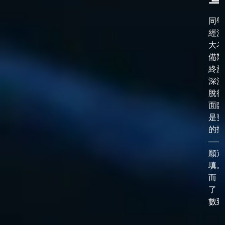
同學
經漫
大考
備期
終於
深淵
脫後
面臨
是更
的抉
——
願選
填。
而，
了「
數到了