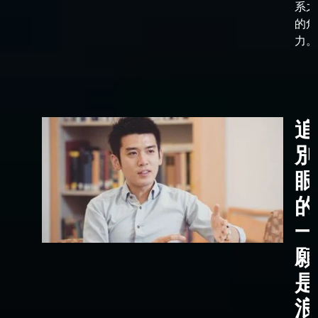
系之
的角
力。
追
別
眼
的
一
願
是
浪