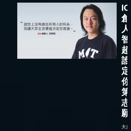
I
創
人
智
超
誰
定
你
第
志
願
大多