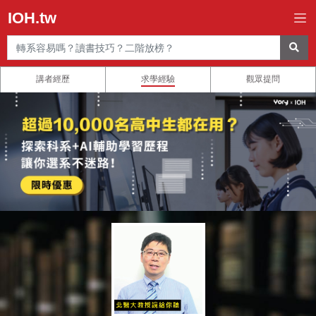
IOH.tw
講者經歷
求學經驗
觀眾提問