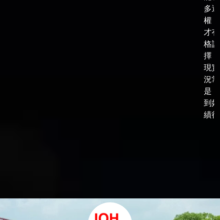
多選
權，
才有
格談
擇，
現實
況常
是，
到好
績後，