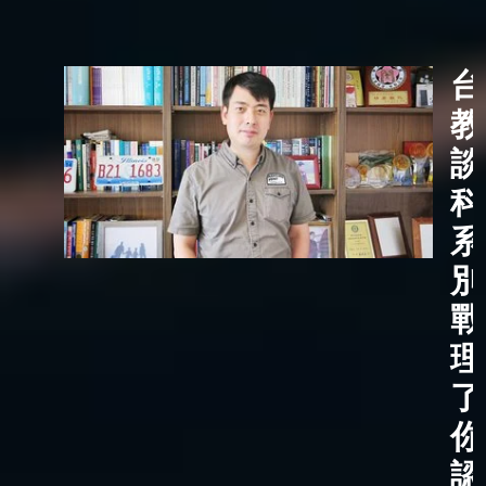
台
教
談
科
系
別
戰
理
了
你
認