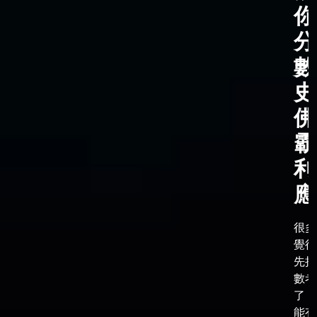
你
分
數
史
佛
霸
利
應
很多
覺得
先把
數考
了，
能有