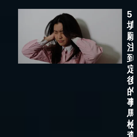
5
填
願
注
到
定
後
的
事
馬
檢
查