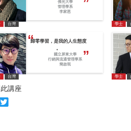
佛光大學
管理學系
李家恩
士
台灣
學士
歸零學習，是我的人生態度
。
國立屏東大學
行銷與流通管理學系
簡啟珉
士
台灣
學士
享此講座
acebook
Twitter