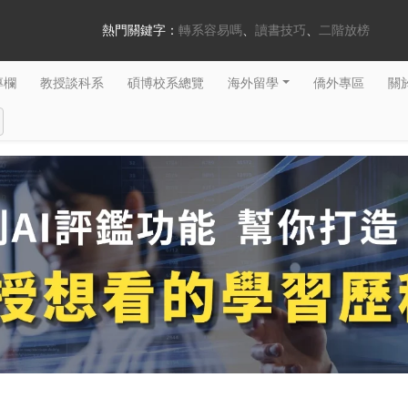
熱門關鍵字：
轉系容易嗎
讀書技巧
二階放榜
專欄
教授談科系
碩博校系總覽
海外留學
僑外專區
關於