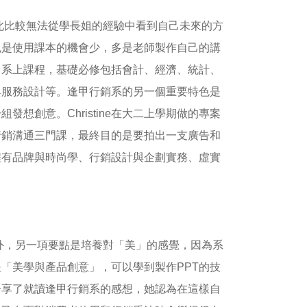
，因此比較無法從學長姐的經驗中看到自己未來的方
色是使用課本的機會少，多是老師製作自己的講
介紹了系上課程，基礎必修包括會計、經濟、統計、
與服務設計等。逢甲行銷系的另一個重要特色是
想創意。Christine在大二上學期做的專案
行銷溝通三門課，最終目的是要拍出一支廣告和
程有品牌與時尚學、行銷設計與企劃實務、虛實
感度外，另一項要點是培養對「美」的感覺，因為系
「美學與產品創意」，可以學到製作PPT的技
分享了就讀逢甲行銷系的感想，她認為在這樣自