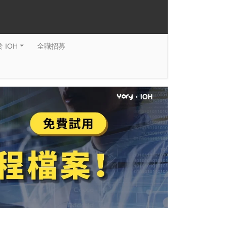
 IOH
全職招募