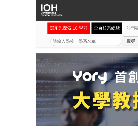
選系先探索 18 學群
全台校系總覽
熱門