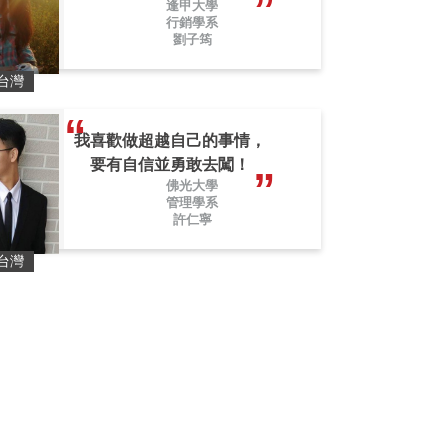
逢甲大學
行銷學系
劉子筠
台灣
我喜歡做超越自己的事情，
要有自信並勇敢去闖！
佛光大學
管理學系
許仁寧
台灣