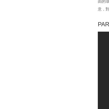
由的
意，
PA