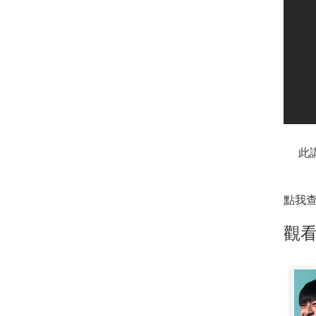
此
點我
觀