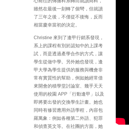
心嚮往的傳播科系轉而就讀商科，
雖然在最後一刻轉了個彎，但就讀
了三年之後，不僅從不後悔，反而
相當慶幸當初的決定。
Christine 來到了逢甲行銷系發現，
系上的課程有別於認知中的上課考
試，而是透過產學合作的方式，讓
學生從做中學。另外她也發現，逢
甲大學為學生提供的服務與機會非
常有實質性的幫助，例如她經常借
來開會的積學堂討論室、幾乎天天
使用的校園 APP「行動逢甲」以及
即將要出發的交換學生計畫。她也
同時有修習應用外語學程，內容包
羅萬象：例如各種第二外語、犯罪
和偵查英文等。在社團的方面，她