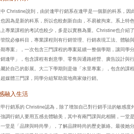
中 Christine說到，由於逢甲行銷系在逢甲是一個新的科系
但也因為是新的科系，所以也較創新自由，不易被拘束。系上特
上專業課程的考試也較少，多是以實務為重。Christine也
等管院必修科目，專業課程則有行銷管理、行銷表現工法、體驗
期專案」，一次包含三門課程的專案延續一整個學期，讓同學分組發
行銷逢甲」，包含課程有創意學、零售與通路經營、廣告設計與
場屬於自己的影展。大二下學期則是做「水里專案」，包含的課
與超媒體三門課，同學分組幫助當地商家做行銷。
感融入生活
甲行銷系的 Christine認為，除了增加自己對行銷手法的敏
任強調行銷人要用五感去體驗美，其中有兩門課與此相關，一堂是
另一堂是「品牌與時尚學」，了解品牌時尚的歷史脈絡。最後她