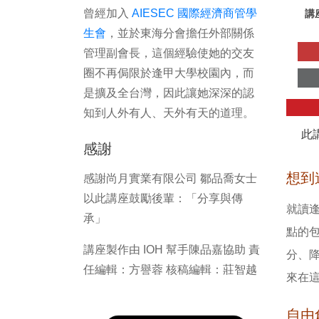
曾經加入
AIESEC 國際經濟商管學
講
生會
，並於東海分會擔任外部關係
管理副會長，這個經驗使她的交友
圈不再侷限於逢甲大學校園內，而
是擴及全台灣，因此讓她深深的認
知到人外有人、天外有天的道理。
此
感謝
想到
感謝尚月實業有限公司 鄒品喬女士
以此講座鼓勵後輩：「分享與傳
就讀逢
承」
點的
講座製作由 IOH 幫手陳品嘉協助 責
分、降
任編輯：方譽蓉 核稿編輯：莊智越
來在
自由