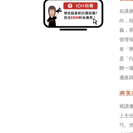
在講座
向，
義，系
管理
有「學
是「
辦一
通路
將美
就讀逢
上主
巧。