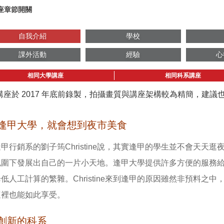
座章節開關
自我介紹
學校
課外活動
經驗
心
相同大學講座
相同科系講座
講座於 2017 年底前錄製，拍攝畫質與講座架構較為精簡，建
逢甲大學，就會想到夜市美食
甲行銷系的劉子筠Christine說，其實逢甲的學生並不會天
包圍下發展出自己的一片小天地。逢甲大學提供許多方便的服務
低人工計算的繁雜。Christine來到逢甲的原因雖然非預料
這裡也能如此享受。
創新的科系