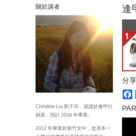
關於講者
逢
分
F
Christine Liu 劉子筠，就讀於逢甲行
PA
銷系，預計 2016 年畢業。
2012 年畢業於新竹女中，從原本一