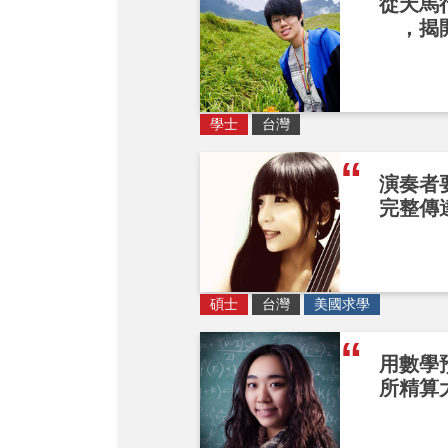
從天馬
，揭
學士
台灣
演奏者
完整傳
碩士
台灣
美國求學
用數學
所精算