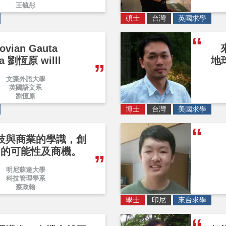
王毓彤
碩士
台灣
英國求學
ovian Gauta
a 劉恆原 willl
地
文藻外語大學
英國語文系
劉恆原
博士
台灣
美國求學
技與商業的學識，創
多的可能性及商機。
明尼蘇達大學
科技管理學系
蔡政翰
學士
印尼
來台求學