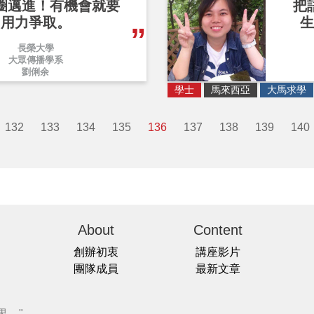
圈邁進！有機會就要
把
用力爭取。
生
長榮大學
大眾傳播學系
劉俐余
學士
馬來西亞
大馬求學
132
133
134
135
136
137
138
139
140
About
Content
創辦初衷
講座影片
團隊成員
最新文章
界。"