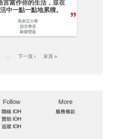
語言當作你的生活，並在
活中一點一點地累積。
馬來亞大學
語言學系
歐陽瑩盈
…
下一頁 ›
末頁 »
Follow
More
聯絡 IOH
服務條款
贊助 IOH
追蹤 IOH