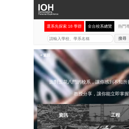
選系先探索 18 學群
全台校系總覽
熱門
< 返回
面對五花八門的校系，讓你感到不知所措
教授分享，讓你能立即掌握
資訊
工程