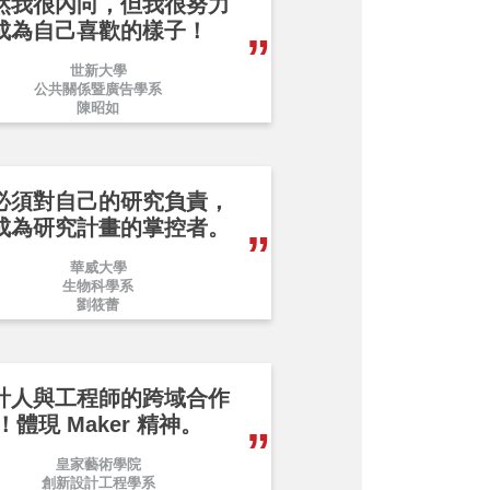
然我很內向，但我很努力
成為自己喜歡的樣子！
世新大學
公共關係暨廣告學系
陳昭如
必須對自己的研究負責，
成為研究計畫的掌控者。
華威大學
生物科學系
劉筱蕾
計人與工程師的跨域合作
！體現 Maker 精神。
皇家藝術學院
創新設計工程學系