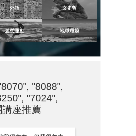
外語
文史哲
遊憩運動
地球環境
"8070", "8088",
8250", "7024",
關講座推薦