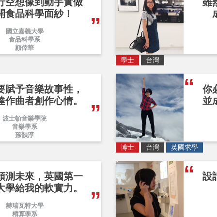
行空想像到動手實做
雖
開食品科學面紗！
國立嘉義大學
食品科學系
顧倖華
學士
台灣
要賦予音樂故事性，
你
達作曲者創作心情。
並
波士頓音樂學院
音樂學系
孫韻淳
博士
台灣
英國求學
預測未來，英國第一
設
大學給我的軟實力。
赫瑞瓦特大學
精算學系