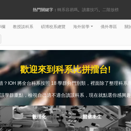
熱門關鍵字：
轉系容易嗎
讀書技巧
二階放榜
專欄
教授談科系
碩博校系總覽
海外留學
僑外專區
關於
歡迎來到科系比拼擂台!
？IOH 將全台科系按照 18 學群分門別類，裡面除了整理科
該學群重點，檢視自己適不適合讀該科系，現在就點選你感興趣
數理化
醫藥衛生