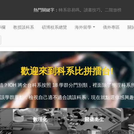
熱門關鍵字：
轉系容易嗎
讀書技巧
二階放榜
專欄
教授談科系
碩博校系總覽
海外留學
僑外專區
關於
歡迎來到科系比拼擂台!
？IOH 將全台科系按照 18 學群分門別類，裡面除了整理科
該學群重點，檢視自己適不適合讀該科系，現在就點選你感興趣
數理化
醫藥衛生