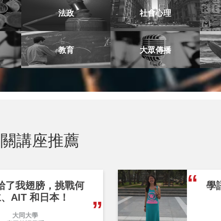
法政
社會心理
教育
大眾傳播
關講座推薦
給了我翅膀，挑戰何
學
、AIT 和日本！
大同大學