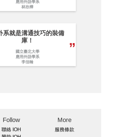
應用外語學系
林欣樺
外系就是溝通技巧的裝備
庫！
國立臺北大學
應用外語學系
李佶翰
Follow
More
聯絡 IOH
服務條款
贊助 IOH