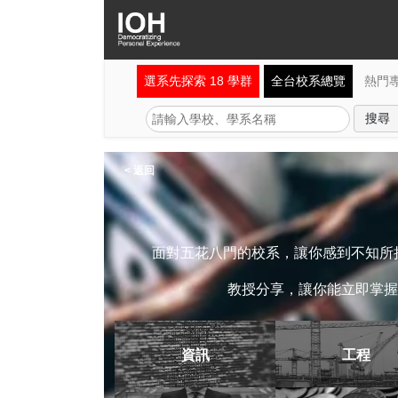
選系先探索 18 學群
全台校系總覽
熱門
< 返回
面對五花八門的校系，讓你感到不知所措
教授分享，讓你能立即掌握
資訊
工程