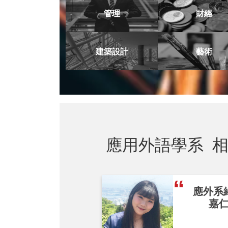
管理
財經
建築設計
藝術
應用外語學系
相
應外系
嘉仁