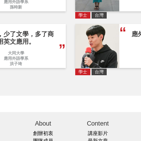
應用外語學系
孫時新
學士
台灣
，少了文學，多了商
應
用英文應用。
大同大學
應用外語學系
洪子琦
學士
台灣
About
Content
創辦初衷
講座影片
團隊成員
最新文章