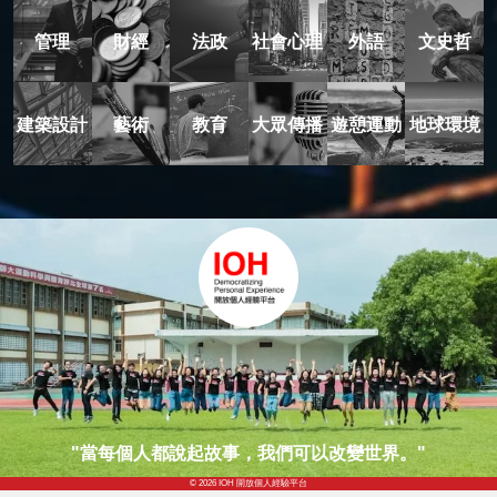
管理
財經
法政
社會心理
外語
文史哲
建築設計
藝術
教育
大眾傳播
遊憩運動
地球環境
"當每個人都說起故事，我們可以改變世界。"
© 2026 IOH 開放個人經驗平台