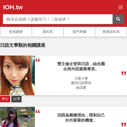
IOH.tw
校系總覽
選科系
熱門專欄
教授談科系
日語文學類的相關講座
雙主修企管與日語，結合國
企與外語服務專長。
大葉大學
應用日語學系
徐品螢
學士
台灣
別因為種種理由，限制自己
向外探索的機會。