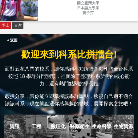
國立臺灣大學
日本語文學系
黃子芹
學士
台灣
< 返回
歡迎來到科系比拼擂台!
面對五花八門的校系，讓你感到不知所措？IOH 將全台科系
按照 18 學群分門別類，裡面除了整理科系所需的核心能
力，還有熱門點閱的學長姐
教授分享，讓你能立即掌握該學群重點，檢視自己適不適合
讀該科系，現在就點選你感興趣的領域，展開探索之旅吧！
資訊
工程
數理化
醫藥衛生
生命科學
生物資源