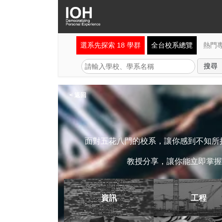
選系先探索 18 學群
全台校系總覽
熱門
< 返回
面對五花八門的校系，讓你感到不知所措
教授分享，讓你能立即掌握
資訊
工程