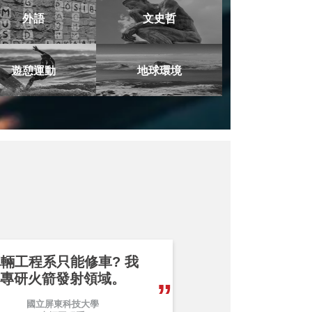
外語
文史哲
遊憩運動
地球環境
輛工程系只能修車? 我
專研火箭發射領域。
國立屏東科技大學