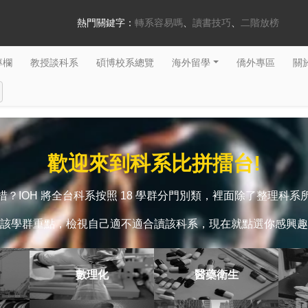
熱門關鍵字：
轉系容易嗎
讀書技巧
二階放榜
專欄
教授談科系
碩博校系總覽
海外留學
僑外專區
關於
歡迎來到科系比拼擂台!
？IOH 將全台科系按照 18 學群分門別類，裡面除了整理科
該學群重點，檢視自己適不適合讀該科系，現在就點選你感興趣
數理化
醫藥衛生