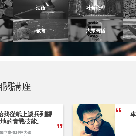
法政
社會心理
教育
大眾傳播
相關講座
給我從紙上談兵到腳
車
實地的實戰技能。
國立臺灣科技大學