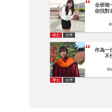
全班唯
你找對
機
碩士
台灣
作為一
不
機
學士
台灣