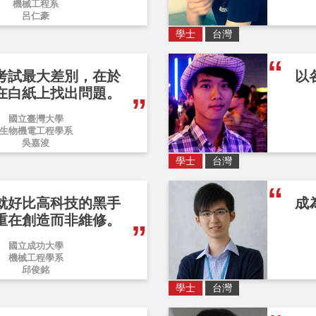
機械工程系
呂仁豪
學士
台灣
考試最大差別，在於
以
在白紙上找出問題。
國立臺灣大學
生物機電工程學系
吳嘉浚
學士
台灣
就好比高科技的黑手
成
重在創造而非維修。
國立成功大學
機械工程學系
邱俊銘
學士
台灣