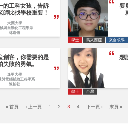
一的工科女孩，告訴
要
老師比找學校重要！
大葉大學
械與自動化工程學系
林嘉儀
學士
馬來西亞
來台求學
位創客，你需要的是
想
怕失敗的勇氣。
逢甲大學
械與電腦輔助工程學系
陳柏叡
學士
台灣
« 首頁
‹ 上一頁
1
2
3
4
下一頁 ›
末頁 »