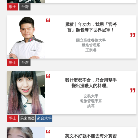
學士
台灣
累積十年功力，我用「官將
首」麵包奪下世界冠軍！
國立高雄餐旅大學
烘焙管理系
王宗睿
學士
台灣
我什麼都不會，只會用雙手
變出溫暖人的料理。
玄奘大學
餐旅管理學系
姚霜
學士
馬來西亞
來台求學
英文不好就不能去海外實習