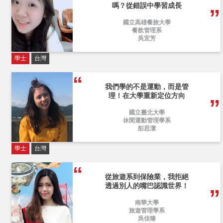
嗎？從錯誤中學習成長
國立高雄餐旅大學
餐飲管理系
吳宜芳
學士
台灣
我們學的不是運動，而是管
理！在大學重新定位方向
國立臺北大學
休閒運動管理學系
彭思潔
學士
台灣
從旅遊系到保險業，我拒絕
透過別人的嘴巴認識世界！
南華大學
旅遊管理學系
吳佳臻