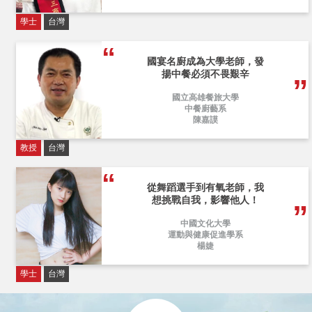
學士
台灣
國宴名廚成為大學老師，發
揚中餐必須不畏艱辛
國立高雄餐旅大學
中餐廚藝系
陳嘉謨
教授
台灣
從舞蹈選手到有氧老師，我
想挑戰自我，影響他人！
中國文化大學
運動與健康促進學系
楊婕
學士
台灣