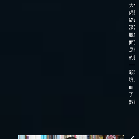
大考
備期
終於
深淵
脫後
面臨
是更
的抉
——
願選
填。
而，
了「
數到了