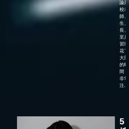
論是
校老
師、
生、
長、
至是
習班
花了
大部
的時
間，
非常
注...
5