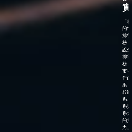
實
「科
的世
排行
榜，
說分
排行
榜，
市場
作的
果，
校跟
系、
系與
系之
的角
力。