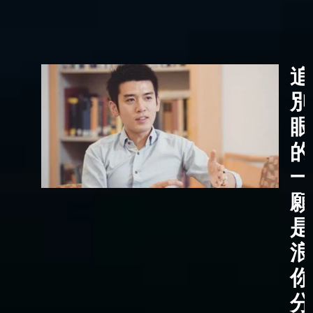
追
別
眼
的
一
願
是
浪
你
分