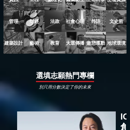
管理
財經
法政
社會心理
外語
文史哲
建築設計
藝術
教育
大眾傳播
遊憩運動
地球環境
選填志願熱門專欄
別只用分數決定了你的未來
I
創