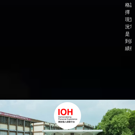
格談
擇，
現實
況常
是，
到好
績後，