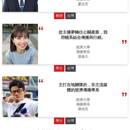
廖志宏
教授
台灣
從主播夢轉往公關產業，我
用輔系結合傳播與行銷。
慈濟大學
傳播學系
湯逸凡
學士
台灣
主打在地關懷的，非主流媒
體的慈濟傳播學系
慈濟大學
傳播學系
潘信安
學士
台灣