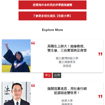
想看海外各科系的求學講座總覽
了解更多招生資訊【世新大學】
Explore More
高職生上師大！她修教程、
雙主修、三份實習跨足商管
國立臺灣師範大學
圖文傳播學系
游捷媗
學士
台灣
拋開流量迷思，用社會行銷
從源頭改變世界！
慈濟大學
傳播學系