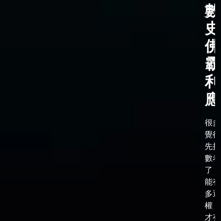
數
史
佛
霸
利
應
很多
覺得
先把
數考
了，
能有
多選
權，
才有