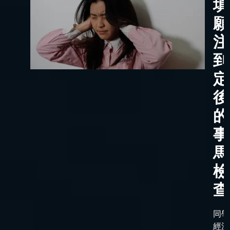
填
願
注
到
定
後
的
事
馬
檢
查
同學
經漫