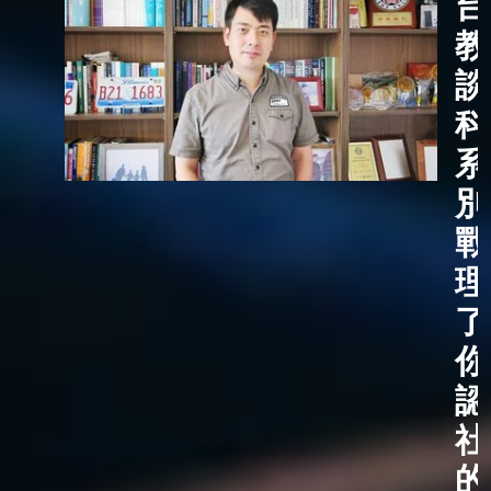
台
教
談
科
系
別
戰
理
了
你
認
社
的