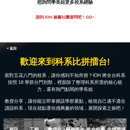
想詢問學長姐更多校系經驗
請到 IOH 臉書社團發問吧！GO~
< 返回
歡迎來到科系比拼擂台!
面對五花八門的校系，讓你感到不知所措？IOH 將全台科系
按照 18 學群分門別類，裡面除了整理科系所需的核心能
力，還有熱門點閱的學長姐
教授分享，讓你能立即掌握該學群重點，檢視自己適不適合
讀該科系，現在就點選你感興趣的領域，展開探索之旅吧！
資訊
工程
數理化
醫藥衛生
生命科學
生物資源