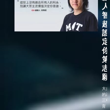
人
智
超
誰
定
你
第
志
願
大多
的高
三年
育，