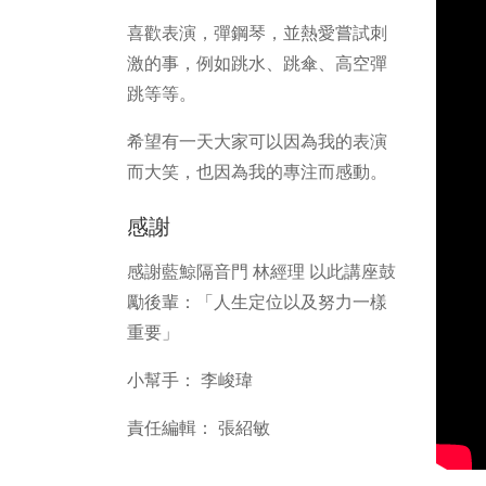
喜歡表演，彈鋼琴，並熱愛嘗試刺
激的事，例如跳水、跳傘、高空彈
跳等等。
希望有一天大家可以因為我的表演
而大笑，也因為我的專注而感動。
感謝
感謝藍鯨隔音門 林經理 以此講座鼓
勵後輩：「人生定位以及努力一樣
重要」
小幫手： 李峻瑋
責任編輯： 張紹敏