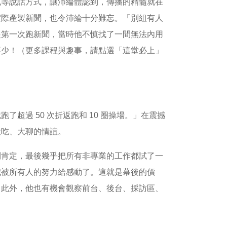
風等說話方式，讓沛綸體認到，傳播的精髓就在
實際產製新聞，也令沛綸十分難忘。「別組有人
起第一次跑新聞，當時他不慎找了一間無法內用
不少！（更多課程與趣事，請點選「這堂必上」
超過 50 次折返跑和 10 圈操場。」在震撼
大吃、大聊的情誼。
到肯定，最後幾乎把所有非專業的工作都試了一
我被所有人的努力給感動了。這就是幕後的價
」此外，他也有機會觀察前台、後台、採訪區、