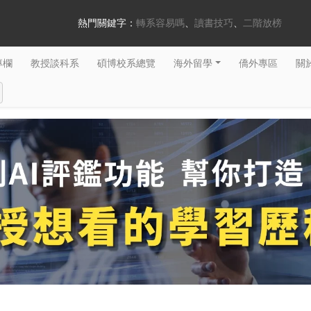
熱門關鍵字：
轉系容易嗎
讀書技巧
二階放榜
專欄
教授談科系
碩博校系總覽
海外留學
僑外專區
關於