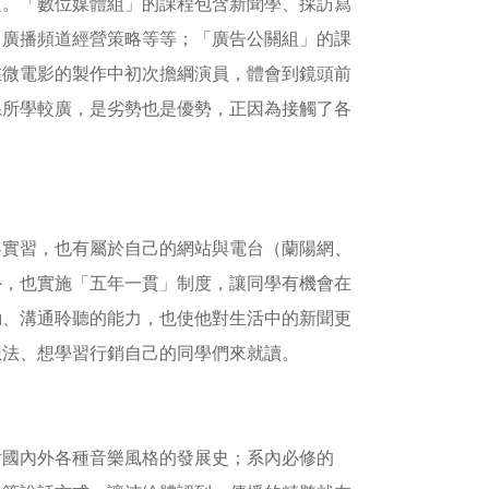
組。「數位媒體組」的課程包含新聞學、採訪寫
、廣播頻道經營策略等等；「廣告公關組」的課
在微電影的製作中初次擔綱演員，體會到鏡頭前
系所學較廣，是劣勢也是優勢，正因為接觸了各
界實習，也有屬於自己的網站與電台（蘭陽網、
外，也實施「五年一貫」制度，讓同學有機會在
動、溝通聆聽的能力，也使他對生活中的新聞更
想法、想學習行銷自己的同學們來就讀。
討國內外各種音樂風格的發展史；系內必修的