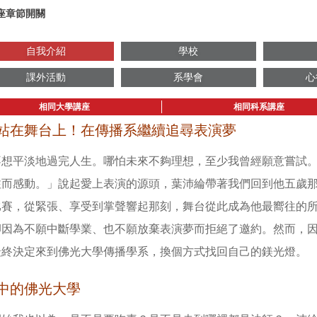
座章節開關
自我介紹
學校
課外活動
系學會
心
相同大學講座
相同科系講座
站在舞台上！在傳播系繼續追尋表演夢
不想平淡地過完人生。哪怕未來不夠理想，至少我曾經願意嘗試
注而感動。」說起愛上表演的源頭，葉沛綸帶著我們回到他五歲
比賽，從緊張、享受到掌聲響起那刻，舞台從此成為他最嚮往的
卻因為不願中斷學業、也不願放棄表演夢而拒絕了邀約。然而，
最終決定來到佛光大學傳播學系，換個方式找回自己的鎂光燈。
中的佛光大學