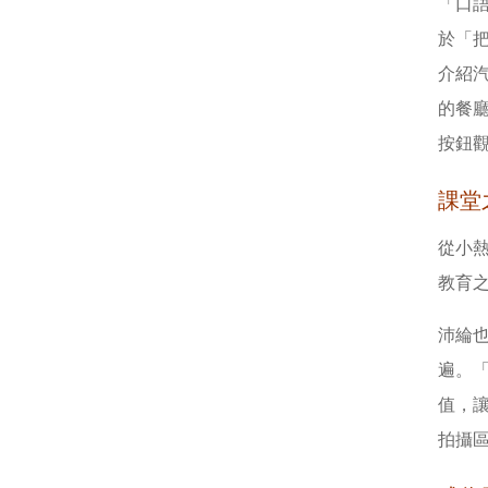
「口
於「
介紹
的餐
按鈕
課堂
從小熱
教育
沛綸
遍。
值，
拍攝