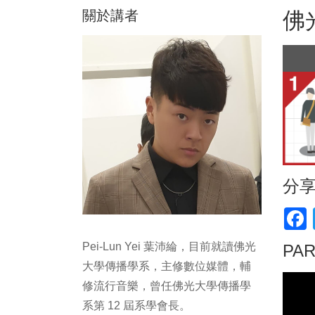
關於講者
佛
分
F
Pei-Lun Yei 葉沛綸，目前就讀佛光
PA
大學傳播學系，主修數位媒體，輔
修流行音樂，曾任佛光大學傳播學
系第 12 屆系學會長。