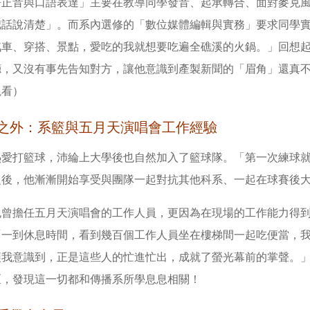
語正音與口語表達」主要在教導同學發音、起承轉合、面對麥克
把話說清楚」。而系內選修的「數位媒體編輯與實務」要求同學
汽車、穿搭、景點，愛吃的我就想要吃遍全礁溪的火鍋。」回想
廳，又沒有事先告知對方，讓他意識到產製新聞的「眉角」還真
觀看）
之外：系籃與五月天演唱會工作經驗
愛打籃球，沛綸上大學後也自然加入了籃球隊。「第一次練球就跑了
之後，他漸漸開始享受與團隊一起對抗其他科系、一起在球賽後
也曾擔任五月天演唱會的工作人員，更因為在現場的工作能力得
「一到休息時間，看到幾百個工作人員坐在樓梯間一起吃便當，
讓我意識到，正是這些人的忙進忙出，成就了螢光幕前的掌聲。
區，發現這一切都和傳播系所學息息相關！