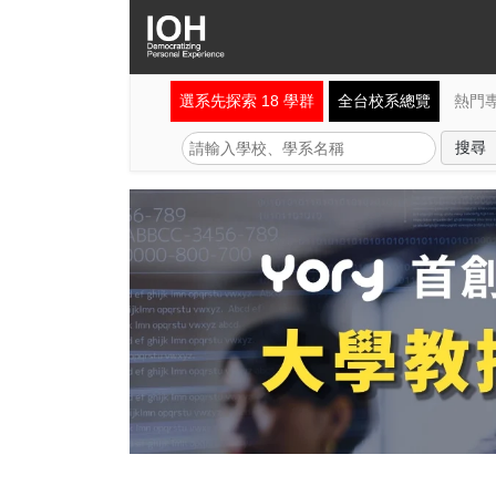
選系先探索 18 學群
全台校系總覽
熱門