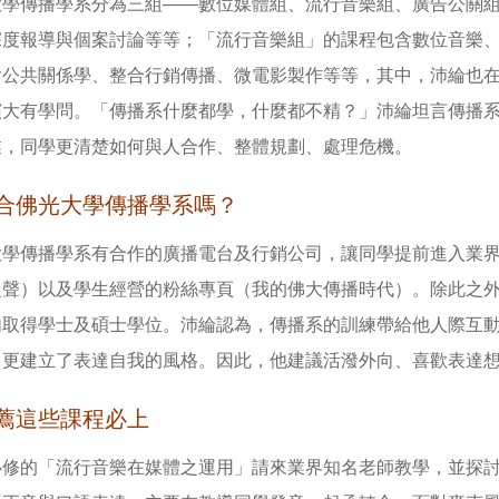
大學傳播學系分為三組——數位媒體組、流行音樂組、廣告公關
深度報導與個案討論等等；「流行音樂組」的課程包含數位音樂
含公共關係學、整合行銷傳播、微電影製作等等，其中，沛綸也
演大有學問。「傳播系什麼都學，什麼都不精？」沛綸坦言傳播
業，同學更清楚如何與人合作、整體規劃、處理危機。
合佛光大學傳播學系嗎？
大學傳播學系有合作的廣播電台及行銷公司，讓同學提前進入業
之聲）以及學生經營的粉絲專頁（我的佛大傳播時代）。除此之
內取得學士及碩士學位。沛綸認為，傳播系的訓練帶給他人際互
，更建立了表達自我的風格。因此，他建議活潑外向、喜歡表達
薦這些課程必上
必修的「流行音樂在媒體之運用」請來業界知名老師教學，並探