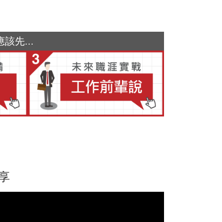
先...
享