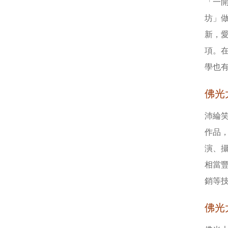
「一
坊」
新，
項。
學也
佛光
沛綸
作品
演、
相當
銷等
佛光