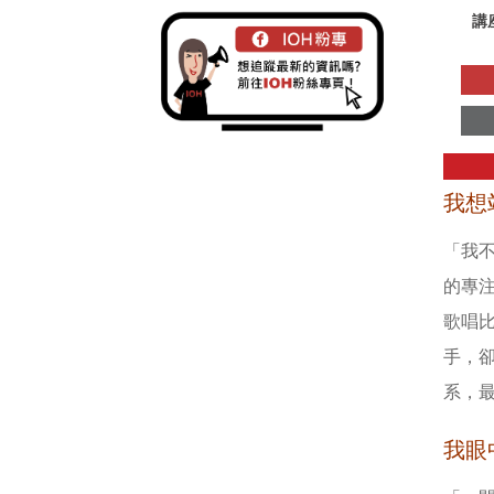
講
我想
「我
的專
歌唱
手，
系，
我眼