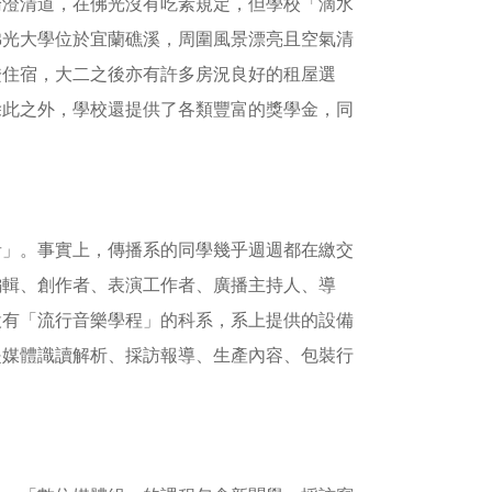
綸澄清道，在佛光沒有吃素規定，但學校「滴水
佛光大學位於宜蘭礁溪，周圍風景漂亮且空氣清
證住宿，大二之後亦有許多房況良好的租屋選
除此之外，學校還提供了各類豐富的獎學金，同
者」。事實上，傳播系的同學幾乎週週都在繳交
編輯、創作者、表演工作者、廣播主持人、導
設有「流行音樂學程」的科系，系上提供的設備
是媒體識讀解析、採訪報導、生產內容、包裝行