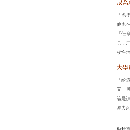
成為
「系
他也
「任
長，
校性
大學
「給
棄、
論是
努力
點我