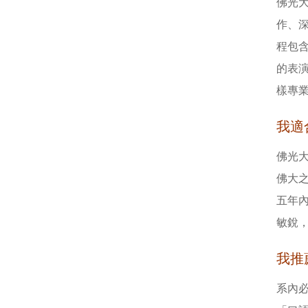
佛光
作、
程包
的表
樣專
我適
佛光
佛大
五年
敏銳
我推
系內