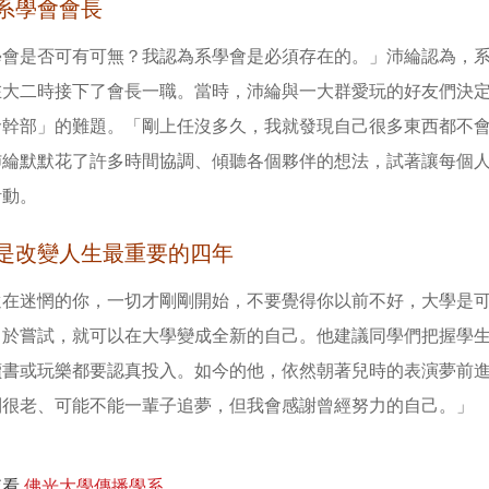
系學會會長
學會是否可有可無？我認為系學會是必須存在的。」沛綸認為，
在大二時接下了會長一職。當時，沛綸與一大群愛玩的好友們決
命幹部」的難題。「剛上任沒多久，我就發現自己很多東西都不
沛綸默默花了許多時間協調、傾聽各個夥伴的想法，試著讓每個
活動。
是改變人生最重要的四年
還在迷惘的你，一切才剛剛開始，不要覺得你以前不好，大學是
勇於嘗試，就可以在大學變成全新的自己。他建議同學們把握學
讀書或玩樂都要認真投入。如今的他，依然朝著兒時的表演夢前
到很老、可能不能一輩子追夢，但我會感謝曾經努力的自己。」
查看
佛光大學傳播學系