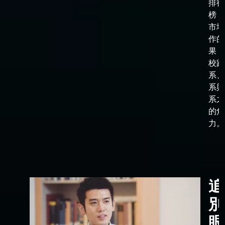
排行
榜，
市場
作的
果，
校跟
系、
系與
系之
的角
力。
追
別
眼