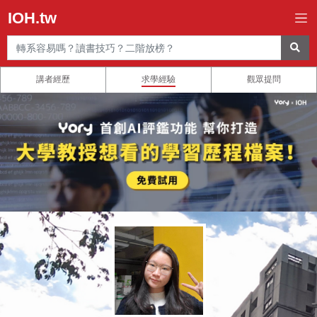
IOH.tw
講者經歷
求學經驗
觀眾提問