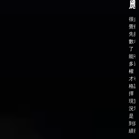
應
很多
覺得
先把
數考
了，
能有
多選
權，
才有
格談
擇，
現實
況常
是，
到好
績後，