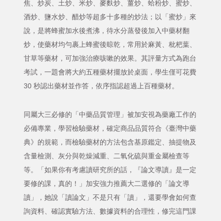
焦、炒炭、土炒、米炒、麥麩炒、薑炒、蛤粉炒、蜜炒、
酒炒、鹽水炒、醋炒等超多十多種的炒法；以「蜜炒」來
說，是將蜂蜜加水後煮沸，待水分蒸發後加入中藥材翻
炒，使藥材均勻裹上蜂蜜後晾乾，常用於麻黃、枇杷葉、
甘草等藥材，可加強治療咳嗽的效果。其評量方式為跑台
考試，一題會將大約五種藥材擺放於桌面，學生僅可花費
30 秒認出藥材並作答，依序指認超過上百種藥材。
同屬大三必修的「中藥品質管理」被加安視為藥廠工作的
必備專業，學習檢驗藥材，確定商品品質符合《臺灣中藥
典》的規範，而檢驗藥材的方法包含基原鑑定、抽提物及
含量檢測、灰分與乾燥減重、二氧化硫與重金屬檢查等
等。「如果你有考慮讀研究所的話，『論文導讀』是一定
要修的課，真的！」加安強力推薦大二選修的「論文導
讀」，她說「讀論文」不是只有「讀」，還要學會如何查
詢資料、確認實驗方法、數據資料的合理性，修完這門課