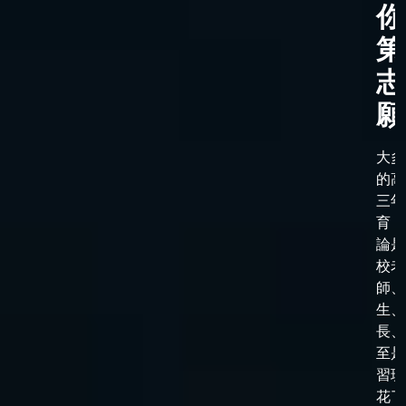
你
第
志
願
大多
的高
三年
育，
論是
校老
師、
生、
長、
至是
習班
花了