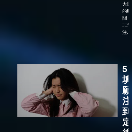
大部
的時
間，
非常
注...
5
填
願
注
到
定