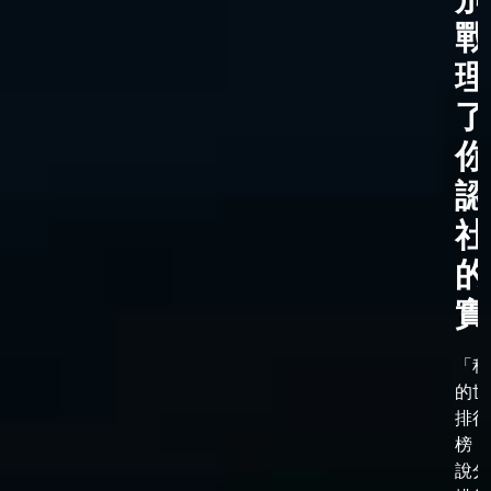
戰
理
了
你
認
社
的
實
「科
的世
排行
榜，
說分