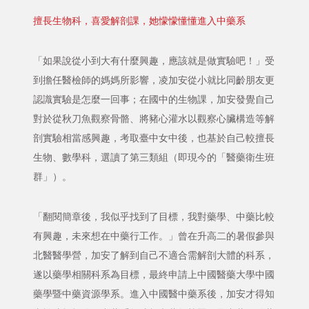
擅長生物科，喜愛解剖課，她懞懞懂懂進入中藥系
「如果說從小到大有什麼興趣，應該就是做實驗吧！」受
到擔任醫檢師的媽媽所影響，凌加安從小就比同齡朋友更
認識實驗是怎麼一回事；在國中的生物課，加安發覺自己
對於從秋刀魚觀察骨骼、將豬心灌水以觀察心臟構造等解
剖實驗相當感興趣，考取臺中女中後，也基於自己較擅長
生物、數學科，選讀了第三類組（即現今的「醫藥衛生班
群」）。
「翻閱簡章後，我似乎找到了目標，我對藥學、中藥比較
有興趣，未來想在中藥行工作。」曾在升高二的暑假參與
北醫醫學營，加安了解到自己不適合需解剖大體的科系，
遂以藥學相關科系為目標，最終申請上中國醫藥大學中國
藥學暨中藥資源學系。進入中國醫中藥系後，加安才得知