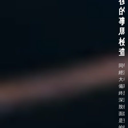
後
的
事
馬
檢
查
同學
經漫
大考
備期
終於
深淵
脫後
面臨
是更
的抉