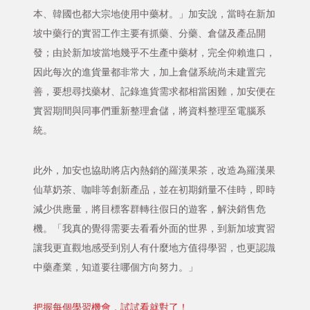
本、韓國也都大宗地使用中藥材。」加安說，當時在新加
坡中藥行的實習工作主要有抓藥、分藥、倉儲及產品開
發；由於新加坡當地幾乎不生產中藥材，完全仰賴進口，
因此每次的進貨量都非常大，加上倉儲系統尚未建置完
善，要想尋找藥材、記錄進貨需求都相當困難，加安便在
實習期間與同事們重新整理倉儲，將資料整理至電腦系
統。
此外，加安也協助將店內熱銷的羅漢果茶，改造為羅漢果
仙草奶茶、咖啡等創新產品，並在初期銷量不佳時，即時
減少供應量，將目標客群轉往假日的遊客，解決銷售危
機。「我真的覺得需要去看看外面的世界，到新加坡實習
讓我更直觀地感受到別人有什麼地方值得學習，也更認識
中藥產業，知道要往哪個方向努力。」
把握每個學習機會，試試看就對了！