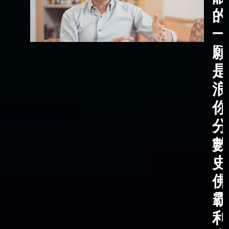
的
一
願
是
浪
你
分
數
史
佛
霸
利