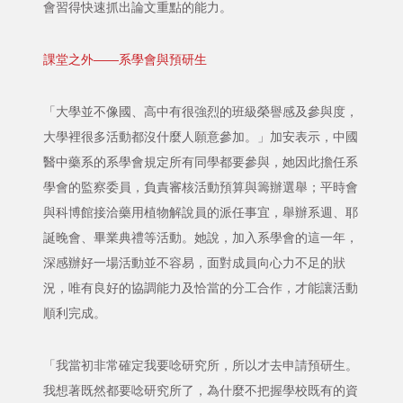
會習得快速抓出論文重點的能力。
課堂之外——系學會與預研生
「大學並不像國、高中有很強烈的班級榮譽感及參與度，
大學裡很多活動都沒什麼人願意參加。」加安表示，中國
醫中藥系的系學會規定所有同學都要參與，她因此擔任系
學會的監察委員，負責審核活動預算與籌辦選舉；平時會
與科博館接洽藥用植物解說員的派任事宜，舉辦系週、耶
誕晚會、畢業典禮等活動。她說，加入系學會的這一年，
深感辦好一場活動並不容易，面對成員向心力不足的狀
況，唯有良好的協調能力及恰當的分工合作，才能讓活動
順利完成。
「我當初非常確定我要唸研究所，所以才去申請預研生。
我想著既然都要唸研究所了，為什麼不把握學校既有的資