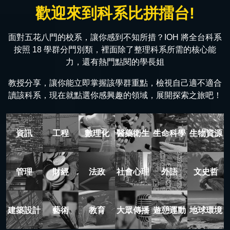
歡迎來到科系比拼擂台!
面對五花八門的校系，讓你感到不知所措？IOH 將全台科系
按照 18 學群分門別類，裡面除了整理科系所需的核心能
力，還有熱門點閱的學長姐
教授分享，讓你能立即掌握該學群重點，檢視自己適不適合
讀該科系，現在就點選你感興趣的領域，展開探索之旅吧！
資訊
工程
數理化
醫藥衛生
生命科學
生物資源
管理
財經
法政
社會心理
外語
文史哲
建築設計
藝術
教育
大眾傳播
遊憩運動
地球環境