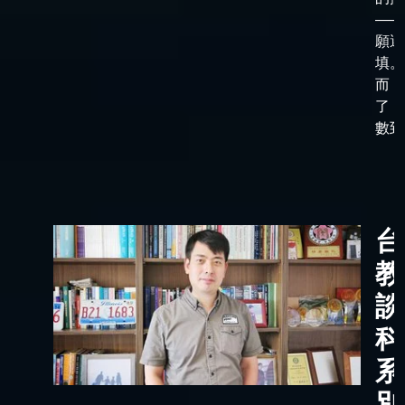
——
願選
填。
而，
了「
數到了
台
教
談
科
系
別