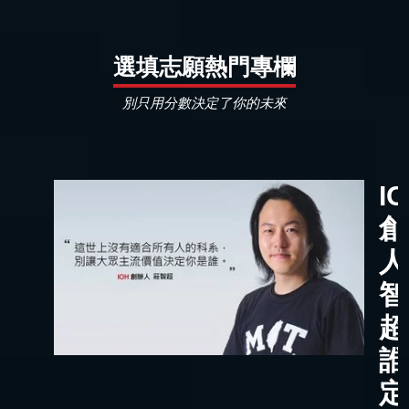
選填志願熱門專欄
別只用分數決定了你的未來
I
創
人
智
超
誰
定