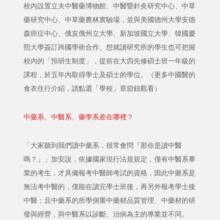
校內設置立夫中醫藥博物館、中醫暨針灸研究中心、中草
藥研究中心、中草藥農林實驗場，並與美國德州大學安德
森癌症中心、俄亥俄州立大學、新加坡國立大學、韓國慶
熙大學簽訂跨國學術合作。想就讀研究所的學生也可把握
校內的「預研生制度」，提前在大四先修碩士班一年級的
課程，於五年內取得學士及碩士的學位。（更多中國醫的
食衣住行介紹，請點選「學校」章節鈕觀看）
中藥系、中醫系、藥學系差在哪裡？
「大家聽到我們讀中藥系，很常會問『那你是讀中醫
嗎？』」加安說，依據國家現行法規規定，僅有中醫系畢
業的考生，才具備報考中醫師考試的資格，因此中藥系是
無法考中醫的，僅能在讀完學士班後，再另外報考學士後
中醫；且中藥系的所學側重中藥材品質管理、中藥材的研
發與經營，與中醫系以診斷、治病為主的專業並不同。