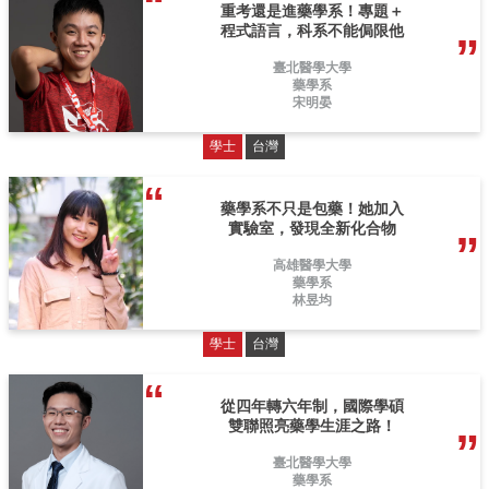
重考還是進藥學系！專題＋
程式語言，科系不能侷限他
臺北醫學大學
藥學系
宋明晏
學士
台灣
藥學系不只是包藥！她加入
實驗室，發現全新化合物
高雄醫學大學
藥學系
林昱均
學士
台灣
從四年轉六年制，國際學碩
雙聯照亮藥學生涯之路！
臺北醫學大學
藥學系