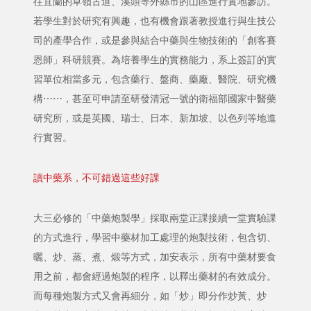
往宜蘭的草嶺古道、溪頭等外縣市的山區進行實地參訪。
若學生對於研究有興趣，也有機會跟著教授進行與生技公
司的產學合作，或是參與結合中藥與生物技術的「創客賽
恩師」科研競賽。為培養學生的實務能力，系上簽訂的實
習單位相當多元，包含藥行、盤商、藥廠、醫院、研究機
構⋯⋯，甚至可申請至研發清冠一號的衛福部國家中醫藥
研究所，或是英國、瑞士、日本、新加坡、以色列等地進
行實習。
讀中藥系，不可錯過這些好課
大三必修的「中藥炮製學」採取兩堂正課接續一堂實驗課
的方式進行，學習中藥材加工處理的炮製技術，包含切、
曬、炒、蒸、煮、煅等方式，加安表示，所有中藥材要食
用之前，都會經過炮製的程序，以釋出藥材的有效成分。
而每種炮製方式又會再細分，如「炒」即分作炒黃、炒