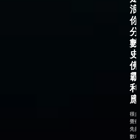
浪
你
分
數
史
佛
霸
利
應
很多
覺得
先把
數考