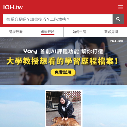
IOH.tw
講者經歷
求學經驗
如何申請
觀眾提問