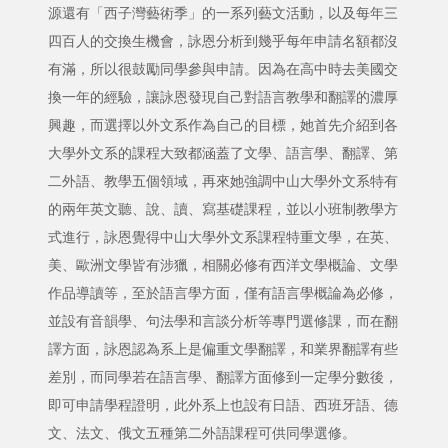
源還有「西子灣藝術季」的一系列藝文活動，以及每年三
四百人的交換生機會，詠恩分析到幾乎每年申請名額都沒
有滿，所以很鼓勵同學參與申請。因為在高中時去美國交
換一年的經驗，讓詠恩發現自己對語言教學和翻譯的濃厚
興趣，而選擇以外文系作為自己的目標，她首先介紹到各
大學外文系的課程大致都涵蓋了文學、語言學、翻譯、第
二外語、教學五個領域，再來她強調中山大學外文系特有
的兩年英文聽、說、讀、寫基礎課程，並以小班制教學方
式進行，詠恩覺得中山大學外文系課程特重文學，在英、
美、歐洲文學皆有涉獵，相關必修有西洋文學概論、文學
作品導讀等，至於語言學方面，僅有語言學概論為必修，
並設有音韻學、句法學和言談分析等專門選修課，而在翻
譯方面，詠恩認為系上是偏重文學翻譯，和業界翻譯有些
差別，而同學若在語言學、翻譯方面修到一定學分數後，
即可申請學程證明，此外系上也設有日語、西班牙語、德
文、法文、俄文五種第二外語課程可供同學選修。