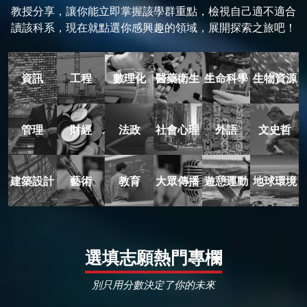
教授分享，讓你能立即掌握該學群重點，檢視自己適不適合
讀該科系，現在就點選你感興趣的領域，展開探索之旅吧！
資訊
工程
數理化
醫藥衛生
生命科學
生物資源
管理
財經
法政
社會心理
外語
文史哲
建築設計
藝術
教育
大眾傳播
遊憩運動
地球環境
選填志願熱門專欄
別只用分數決定了你的未來