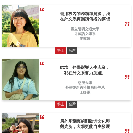
善用校內的跨領域資源，我
在外文系實踐讀傳播的夢想
國立陽明交通大學
外國語文學系
施敏媛
學士
台灣
師培、伴學影響人生志業，
我在外文系奮力跳躍。
慈濟大學
外語暨新興科技應用學系
王姍霖
學士
台灣
應外系翻譯組到歐洲文化與
觀光所，大學更能自由發展