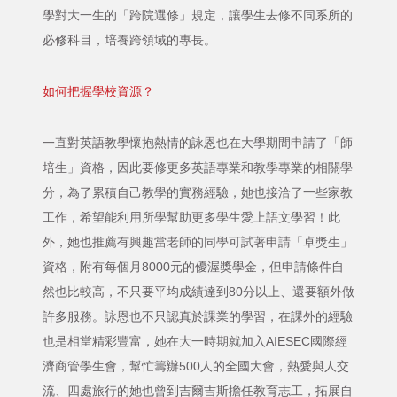
學對大一生的「跨院選修」規定，讓學生去修不同系所的
必修科目，培養跨領域的專長。
如何把握學校資源？
一直對英語教學懷抱熱情的詠恩也在大學期間申請了「師
培生」資格，因此要修更多英語專業和教學專業的相關學
分，為了累積自己教學的實務經驗，她也接洽了一些家教
工作，希望能利用所學幫助更多學生愛上語文學習！此
外，她也推薦有興趣當老師的同學可試著申請「卓獎生」
資格，附有每個月8000元的優渥獎學金，但申請條件自
然也比較高，不只要平均成績達到80分以上、還要額外做
許多服務。詠恩也不只認真於課業的學習，在課外的經驗
也是相當精彩豐富，她在大一時期就加入AIESEC國際經
濟商管學生會，幫忙籌辦500人的全國大會，熱愛與人交
流、四處旅行的她也曾到吉爾吉斯擔任教育志工，拓展自