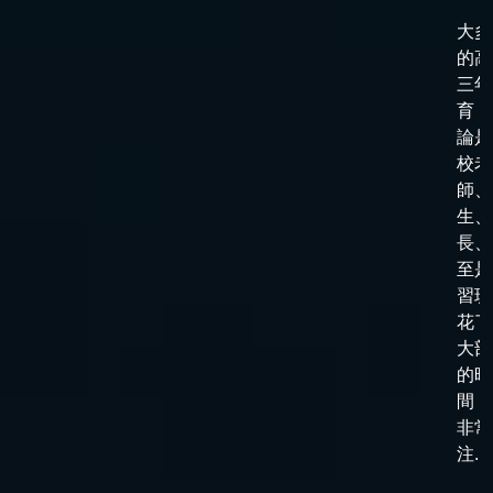
大多
的高
三年
育，
論是
校老
師、
生、
長、
至是
習班
花了
大部
的時
間，
非常
注...