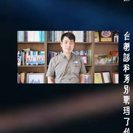
台
教
談
科
系
別
戰
理
了
你