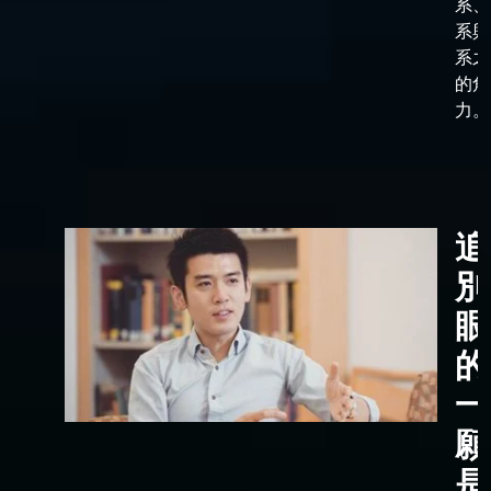
系、
系與
系之
的角
力。
追
別
眼
的
一
願
是