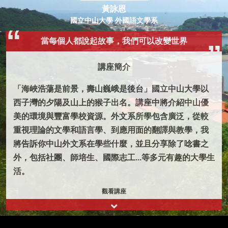
黃詠恩
國立中山大學 外國語文學系
當每個人都說起故事，我們可以改變世界
講座簡介
「海峽浩蕩是前景，壽山巍峨是後台」國立中山大學以
西子灣的夕陽及山上的猴子出名。講座中將介紹中山優
美的環境與豐富學校資源。外文系所學包含廣泛，從較
重視理論的文學和語言學、到應用面的翻譯與教學，我
將告訴你中山外文系在學些什麼，並且分享除了唸書之
外，包括社團、師培生、國際志工...等多元有趣的大學生
活。
觀看講座