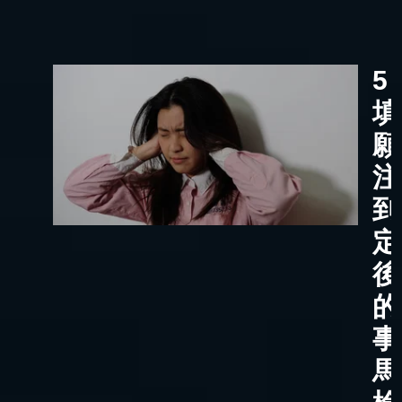
5
填
願
注
到
定
後
的
事
馬