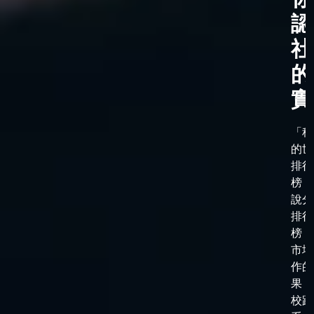
認
社
的
實
「科
的世
排行
榜，
說分
排行
榜，
市場
作的
果，
校跟