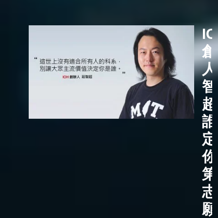
I
創
人
智
超
誰
定
你
第
志
願