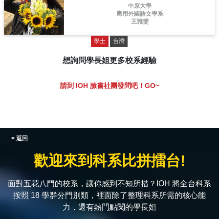
中原大學
應用外國語文學系
王雅雯
學士
台灣
想詢問學長姐更多校系經驗
請到 IOH 臉書社團發問吧！GO~
< 返回
歡迎來到科系比拼擂台!
面對五花八門的校系，讓你感到不知所措？IOH 將全台科系
按照 18 學群分門別類，裡面除了整理科系所需的核心能
力，還有熱門點閱的學長姐