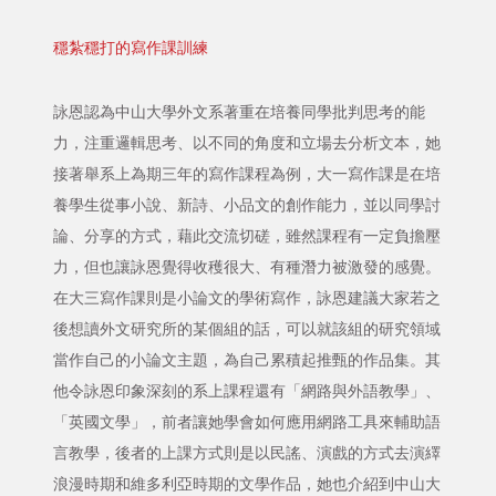
穩紮穩打的寫作課訓練
詠恩認為中山大學外文系著重在培養同學批判思考的能
力，注重邏輯思考、以不同的角度和立場去分析文本，她
接著舉系上為期三年的寫作課程為例，大一寫作課是在培
養學生從事小說、新詩、小品文的創作能力，並以同學討
論、分享的方式，藉此交流切磋，雖然課程有一定負擔壓
力，但也讓詠恩覺得收穫很大、有種潛力被激發的感覺。
在大三寫作課則是小論文的學術寫作，詠恩建議大家若之
後想讀外文研究所的某個組的話，可以就該組的研究領域
當作自己的小論文主題，為自己累積起推甄的作品集。其
他令詠恩印象深刻的系上課程還有「網路與外語教學」、
「英國文學」，前者讓她學會如何應用網路工具來輔助語
言教學，後者的上課方式則是以民謠、演戲的方式去演繹
浪漫時期和維多利亞時期的文學作品，她也介紹到中山大