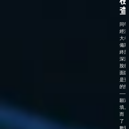
檢
查
同學
經漫
大考
備期
終於
深淵
脫後
面臨
是更
的抉
——
願選
填。
而，
了「
數到了