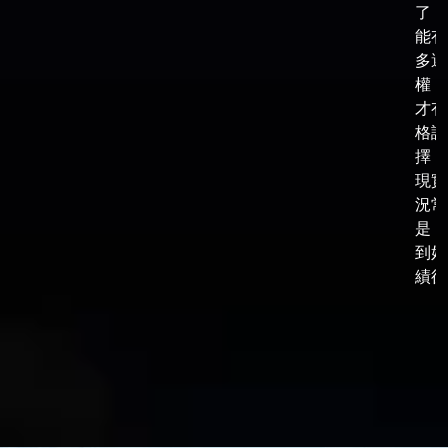
了，
能有
多選
權，
才有
格談
擇，
現實
況常
是，
到好
績後，