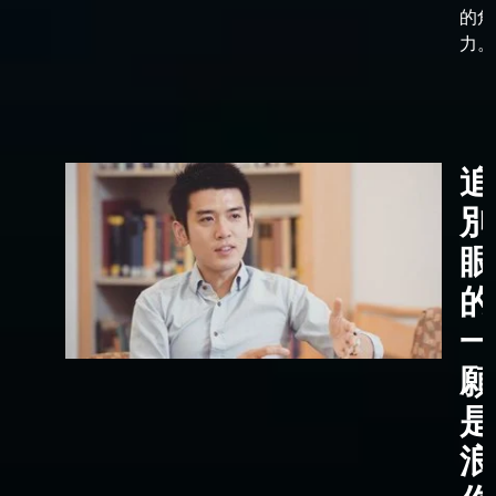
的角
力。
追
別
眼
的
一
願
是
浪