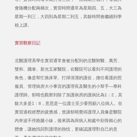
會隨機分配兩梯次，實習時間通常為星期四、五，大三為
星期一到三，大四則為星期二到五，其餘時間會繼續到學
校上課。
實習觀察日記
北醫護理系學生實習通常會被分配到的北醫附醫、萬芳、
雙和、國泰、新光五家醫院，在醫院可以看到不同護理的
角色，像是幫忙換床單、打掃清潔的護佐，擔任看護的照
服員、管理病房大小事宜的護理長及醫生的小幫手—專科
護理師。郁晴也觀察到除了加護病房的護病比為1：2，其
餘大多是1：8，意思是一位護士至少要照顧八位病人。在
實習過程經歷的疲憊感，曾讓郁晴覺得護理人員像是醫院
內奔波不停跑腿小妹，後來因為與病人相處中刻骨銘心的
體會，讓她找回對護理的熱忱，更確認護理對自己的意