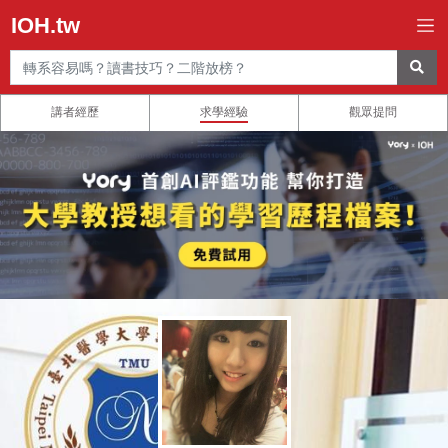
IOH.tw
講者經歷
求學經驗
觀眾提問