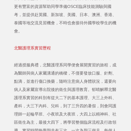
更有豐富的資源幫助同學準備OSCE臨床技能測驗與國
考，並提供赴英國、新加坡、美國、日本、澳洲、香港、
泰國等地交流見習機會，不時也會接待外國學校學生的機
會。
北醫護理系實習歷程
經過授服典禮，北醫護理系同學便會展開實習的旅程，成
為醫師與病人家屬溝通的橋樑，不僅要發放口服、針劑、
點滴，並進行傷口換藥，隨時注意病人身體狀況，還要向
病人及家屬宣導出院後的衛生與護理教育。郁晴解釋北醫
護理系實習的科別有從大二下的基本護理、大三上外科、
產科，大三下內科、兒科，到了三升四的暑假，則會同護
理師一起輪早班、小夜班及大夜班，大四上以精神科、社
區衛生為主，最後大四下，將學習整個臨床流程及行政領
導。實習時間每學期共有三次，一次為期三個月，每個人