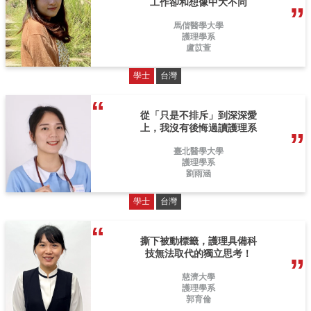
工作卻和想像中大不同
馬偕醫學大學
護理學系
盧苡萱
學士
台灣
從「只是不排斥」到深深愛
上，我沒有後悔過讀護理系
臺北醫學大學
護理學系
劉雨涵
學士
台灣
撕下被動標籤，護理具備科
技無法取代的獨立思考！
慈濟大學
護理學系
郭育倫