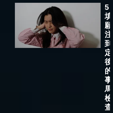
5
填
願
注
到
定
後
的
事
馬
檢
查