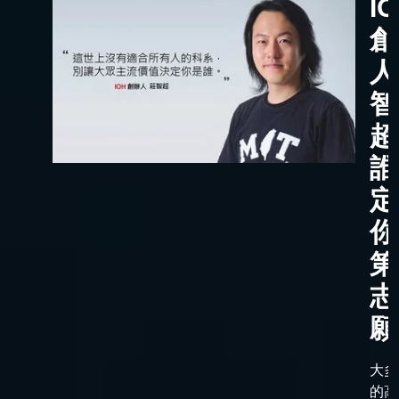
I
創
人
智
超
誰
定
你
第
志
願
大多
的高