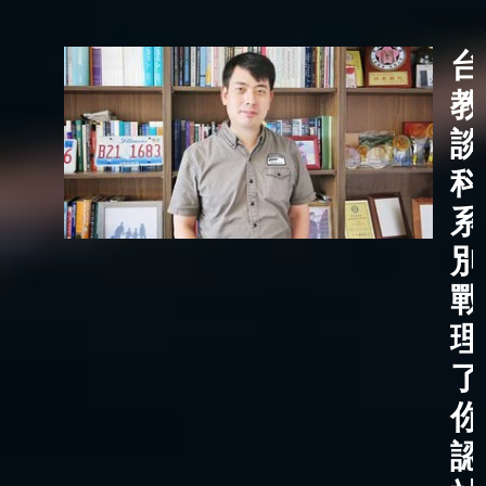
台
教
談
科
系
別
戰
理
了
你
認