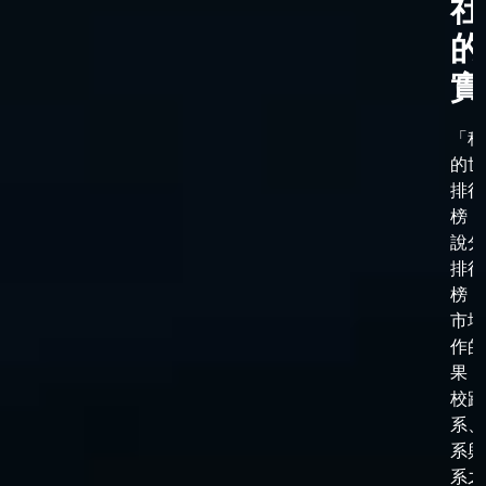
社
的
實
「科
的世
排行
榜，
說分
排行
榜，
市場
作的
果，
校跟
系、
系與
系之