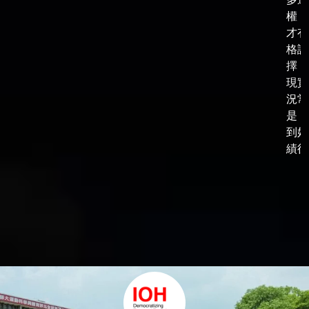
權，
才有
格談
擇，
現實
況常
是，
到好
績後，