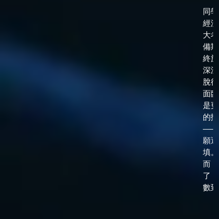
同學
經漫
大考
備期
終於
深淵
脫後
面臨
是更
的抉
——
願選
填。
而，
了「
數到了