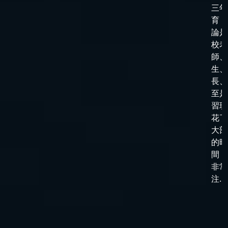
三年
育，
論是
校老
師、
生、
長、
至是
習班
花了
大部
的時
間，
非常
注...