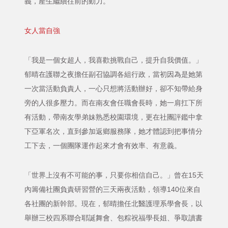
義，產生繼續往前的動力。
女人當自強
「我是一個女超人，我喜歡挑戰自己，提升自我價值。」
郁晴在護聯之夜擔任副召協調各組行政，當初因為是她第
一次當活動負責人，一心只想將活動辦好，卻不知帶給身
旁的人很多壓力。而在南友會任職會長時，她一肩扛下所
有活動，帶南友學弟妹熟悉校園環境，更在社團評鑑中拿
下亞軍名次，直到參加返鄉服務隊，她才體認到把事情分
工下去，一個團隊運作起來才會有效率、有意義。
「世界上沒有不可能的事，只要你相信自己。」曾在15天
內籌備社團負責研習營的三天兩夜活動，領導140位來自
各社團的新幹部。現在，郁晴擔任北醫護理系學會長，以
舉辦三校四系聯合耶誕舞會、包粽祝福學長姐、爭取讀書