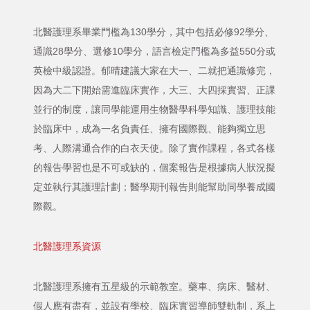
北醫護理系畢業門檻為130學分，其中包括必修92學分、
通識28學分、選修10學分，語言檢定門檻為多益550分或
英檢中級認證。郁晴建議大家在大一、二就把通識修完，
因為大二下開始需進臨床實作，大三、大四採實習、正課
並行的制度，讓同學能運用生物醫學科學知識、護理技能
於臨床中，成為一名負責任、擁有國際觀、能夠獨立思
考、人際溝通合作的白衣天使。除了實作課程，各式各樣
的報告學習也是不可或缺的，個案報告是根據病人狀況擬
定並執行其護理計劃；醫學期刊報告則能幫助同學養成國
際觀。
北醫護理系資源
北醫護理系擁有五星級的示範教室。藥車、病床、醫材、
假人應有盡有，並設有學校、臨床實習導師雙軌制，系上