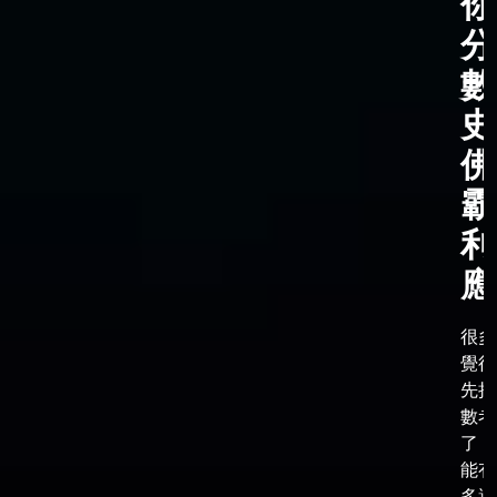
你
分
數
史
佛
霸
利
應
很多
覺得
先把
數考
了，
能有
多選