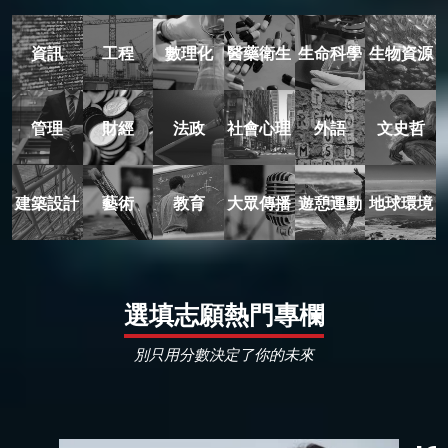
資訊
工程
數理化
醫藥衛生
生命科學
生物資源
管理
財經
法政
社會心理
外語
文史哲
建築設計
藝術
教育
大眾傳播
遊憩運動
地球環境
選填志願熱門專欄
別只用分數決定了你的未來