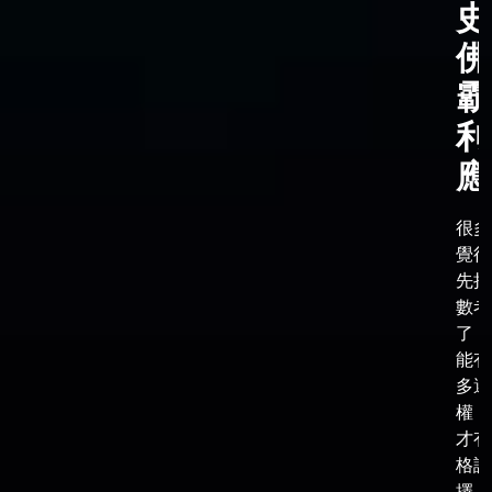
史
佛
霸
利
應
很多
覺得
先把
數考
了，
能有
多選
權，
才有
格談
擇，