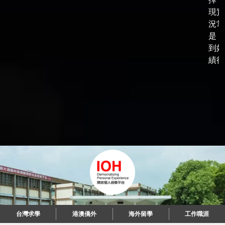
現實
況常
是，
到好
績後，
台灣求學
港澳僑外
海外留學
工作職涯