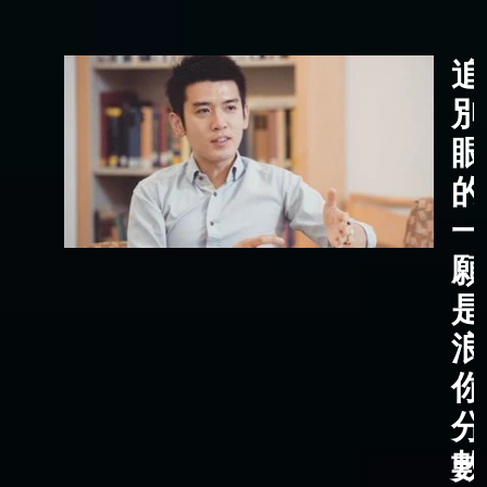
追
別
眼
的
一
願
是
浪
你
分
數