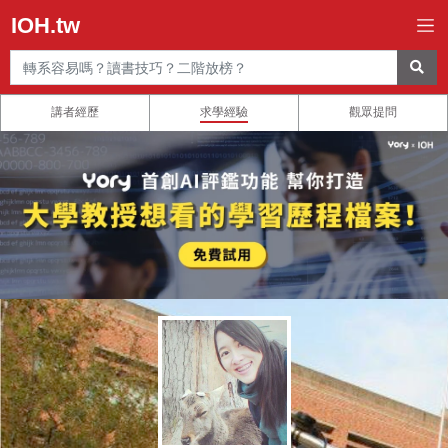
IOH.tw
講者經歷
求學經驗
觀眾提問