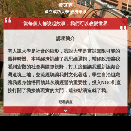
黃苡雰
國立成功大學 經濟學系
當每個人都說起故事，我們可以改變世界
講座簡介
有人說大學是社會的縮影，我說大學是嘗試無限可能的
最棒時機。本科經濟訓練了我思維邏輯，輔修政治讓我
看到宏觀的社會與國際視野，打工度假讓我重新認識台
灣這塊土地，交流經驗讓我對文化著迷，學生自治組織
讓我親身體悟回饋與永續經營的重要性，投入NGO則直
接打開了我接軌現實的大門，這些點滴造就了我。
觀看講座