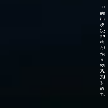
「科
的世
排行
榜，
說分
排行
榜，
市場
作的
果，
校跟
系、
系與
系之
的角
力。