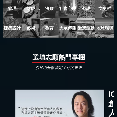
管理
財經
法政
社會心理
外語
文史哲
建築設計
藝術
教育
大眾傳播
遊憩運動
地球環境
選填志願熱門專欄
別只用分數決定了你的未來
I
創
人