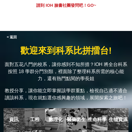
請到 IOH 臉書社團發問吧！GO~
< 返回
歡迎來到科系比拼擂台!
面對五花八門的校系，讓你感到不知所措？IOH 將全台科系
按照 18 學群分門別類，裡面除了整理科系所需的核心能
力，還有熱門點閱的學長姐
教授分享，讓你能立即掌握該學群重點，檢視自己適不適合
讀該科系，現在就點選你感興趣的領域，展開探索之旅吧！
資訊
工程
數理化
醫藥衛生
生命科學
生物資源