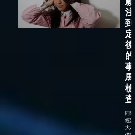
願
注
到
定
後
的
事
馬
檢
查
同學
經漫
大考
備期