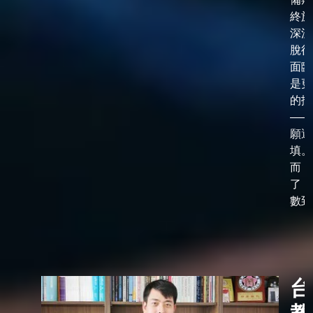
終於
深淵
脫後
面臨
是更
的抉
——
願選
填。
而，
了「
數到了
台