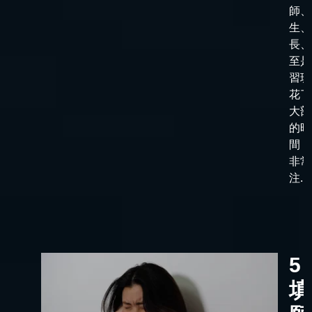
師、
生、
長、
至是
習班
花了
大部
的時
間，
非常
注...
5
填