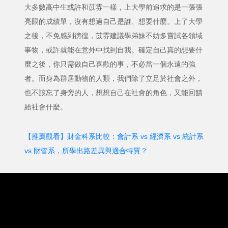
大多數高中生或許和苡雰一樣，上大學前追求的是一張張
亮眼的成績單，沒有想過自己是誰、想要什麼。上了大學
之後，不免感到徬徨，苡雰建議學弟妹不妨多嘗試各領域
事物，或許就能在意外中找到自我。確定自己真的想要什
麼之後，你只需做自己喜歡的事，不必當一個永遠的強
者。而身為群居動物的人類，我們除了立足於社會之外，
也不該忘了身旁的人，想想自己在社會的角色，又能回饋
給社會什麼。
【推薦觀看】財金科系比較：會計系 vs 經濟系 vs 統計系
vs 財管系，所學出路差異與適合特質？