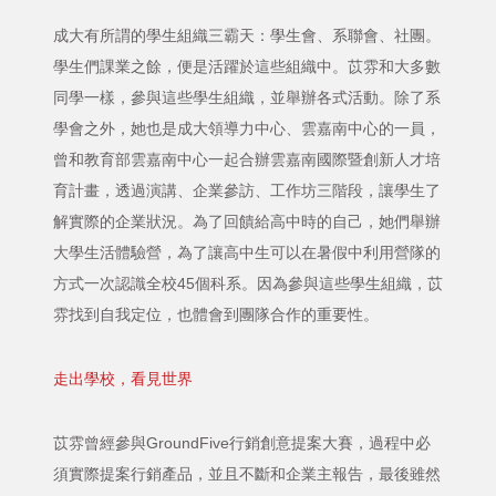
成大有所謂的學生組織三霸天：學生會、系聯會、社團。
學生們課業之餘，便是活躍於這些組織中。苡雰和大多數
同學一樣，參與這些學生組織，並舉辦各式活動。除了系
學會之外，她也是成大領導力中心、雲嘉南中心的一員，
曾和教育部雲嘉南中心一起合辦雲嘉南國際暨創新人才培
育計畫，透過演講、企業參訪、工作坊三階段，讓學生了
解實際的企業狀況。為了回饋給高中時的自己，她們舉辦
大學生活體驗營，為了讓高中生可以在暑假中利用營隊的
方式一次認識全校45個科系。因為參與這些學生組織，苡
雰找到自我定位，也體會到團隊合作的重要性。
走出學校，看見世界
苡雰曾經參與GroundFive行銷創意提案大賽，過程中必
須實際提案行銷產品，並且不斷和企業主報告，最後雖然