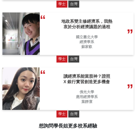
學士
台灣
地政系雙主修經濟系，我熱
衷於分析經濟議題的過程
國立臺北大學
經濟學系
蘇家叡
學士
台灣
讀經濟系能當股神？證照
X 銀行實習創造更多機會
佛光大學
應用經濟學系
葉靜潔
學士
台灣
想詢問學長姐更多校系經驗