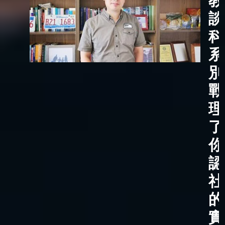
教
談
科
系
別
戰
理
了
你
認
社
的
實