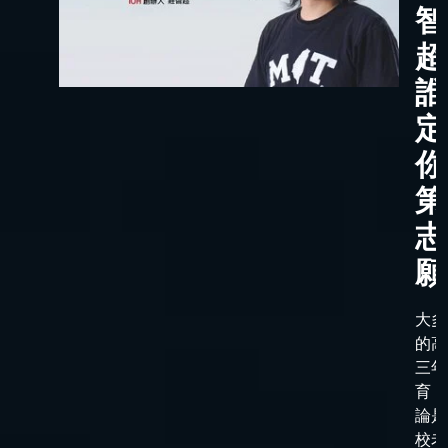
智
超
誰
定
你
第
志
願
大多
的高
三年
育，
論是
校老