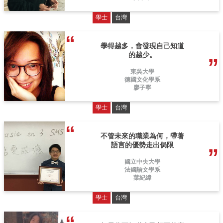
學士
台灣
學得越多，會發現自己知道
的越少。
東吳大學
德國文化學系
廖子寧
學士
台灣
不管未來的職業為何，帶著
語言的優勢走出侷限
國立中央大學
法國語文學系
葉紀緯
學士
台灣