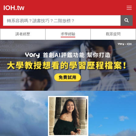
IOH.tw
講者經歷
求學經驗
觀眾提問