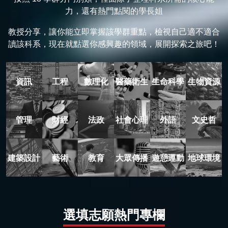
力，還有熱門點閱的學長姐
教授分享，讓你能立即掌握該學群重點，檢視自己適不適合
讀該科系，現在就點選你感興趣的領域，展開探索之旅吧！
資訊
工程
數理化
醫藥衛生
生命科學
生物資源
管理
財經
法政
社會心理
外語
文史哲
建築設計
藝術
教育
大眾傳播
遊憩運動
地球環境
選填志願熱門專欄