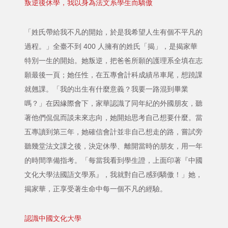
叛逆後休學，我以身為法文系學生而驕傲
「姓氏帶給我不凡的開始，於是我希望人生有個不平凡的
過程。」全臺不到 400 人擁有的姓氏「揭」，是揭家華
特別一生的開始。她叛逆，把爸爸所願的護理系全填在志
願最後一頁；她任性，在五專會計科成績吊車尾，想蹺課
就翹課。「我的出生有什麼意義？我要一路混到畢業
嗎？」在因緣際會下，家華認識了同年紀的外國朋友，聽
著他們侃侃而談未來志向，她開始思考自己想要什麼。當
五專讀到第三年，她確信會計並非自己想走的路，嘗試旁
聽幾堂法文課之後，決定休學、離開當時的朋友，用一年
的時間準備指考。「每當我看到學生證，上面印著『中國
文化大學法國語文學系』，我就對自己感到驕傲！」她，
揭家華，正享受著生命中每一個不凡的經驗。
認識中國文化大學