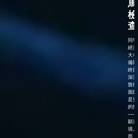
馬
檢
查
同學
經漫
大考
備期
終於
深淵
脫後
面臨
是更
的抉
——
願選
填。
而，