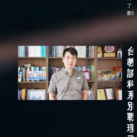
了「
數到了
台
教
談
科
系
別
戰
理