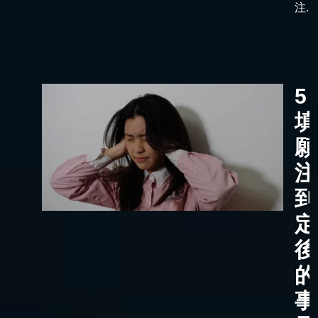
注...
5
填
願
注
到
定
後
的
事