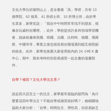
文化大學位於陽明山上，是全臺最「高」學府，共有 13
個學院、62 個系、41 所碩士班、10 所博士班，由於學
生眾多，家華笑說：「我在中午時間常常找不到朋友，很
像在玩威利在哪裡。」此外，學校提供許多跨領域學習機
會，姐妹校遍佈美國、韓國、法國、比利時、德國、俄羅
斯、中國等等，畢業之後也很容易在職場遇到能互相照顧
的校友。此外，家華也推薦大家使用校內的 24 小時 K 書
中心，期中、期末考時特別容易感受一起念書的溫馨陪
伴。
自學？補習？文化大學法文系？
談起四大語言之一的法文，家華最常面臨的疑問為「為什
麼要花四年學法文？不能自學或補習就好嗎？」她精闢地
協助大家分析：「自學」時間自主、彈性高，但容易缺乏