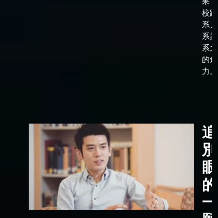
果，
校跟
系、
系與
系之
的角
力。
追
別
眼
的
一