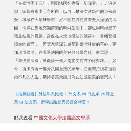
「在臺灣學了三年，剛到法國卻覺得一切歸零。」走過休
學，家華探索出心之所向，以自己是法文系學生的身份為
榮，積極在大學裡學習，好不容易終於實際走入憧憬的法
國，徜徉在當地充滿情調的時尚生活中，卻也同時經歷了
種族歧視的暴動，身處在火燒地鐵站的濃霧中，目睹警棍
揮舞的畫面，一再讓家華深刻感受到臺灣社會的單純，更
加珍惜臺灣。在看過法國的美好與殘暴之後，家華說：
「我仍愛法國，就像愛一個人是接受對方的好與壞。」如
今，彷彿流著一部分法國血液的家華，在臺灣持續著過著
她不凡的人生，期待著某天能成為在法國最美的臺灣人！
【推薦觀看】外語科系比較： 外文系 vs 日文系 vs 韓文
系 vs 法文系，所學出路差異與適合特質？
點我查看
中國文化大學法國語文學系