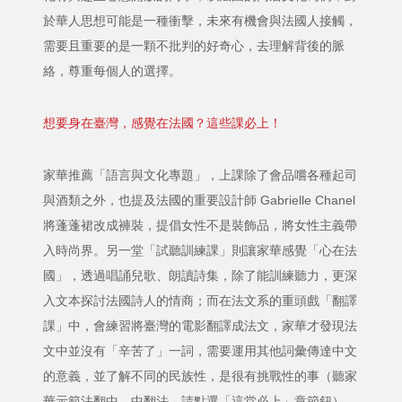
於華人思想可能是一種衝擊，未來有機會與法國人接觸，
需要且重要的是一顆不批判的好奇心，去理解背後的脈
絡，尊重每個人的選擇。
想要身在臺灣，感覺在法國？這些課必上！
家華推薦「語言與文化專題」，上課除了會品嚐各種起司
與酒類之外，也提及法國的重要設計師 Gabrielle Chanel
將蓬蓬裙改成褲裝，提倡女性不是裝飾品，將女性主義帶
入時尚界。另一堂「試聽訓練課」則讓家華感覺「心在法
國」，透過唱誦兒歌、朗讀詩集，除了能訓練聽力，更深
入文本探討法國詩人的情商；而在法文系的重頭戲「翻譯
課」中，會練習將臺灣的電影翻譯成法文，家華才發現法
文中並沒有「辛苦了」一詞，需要運用其他詞彙傳達中文
的意義，並了解不同的民族性，是很有挑戰性的事（聽家
華示範法翻中、中翻法，請點選「這堂必上」章節鈕）。