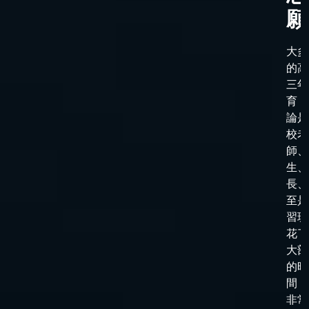
願
大多
的高
三年
育，
論是
校老
師、
生、
長、
至是
習班
花了
大部
的時
間，
非常