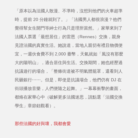
「原本以為法國人散漫、不準時，沒想到他們的火車超準
時，提前 20 分鐘就到了。」「法國男人都很浪漫？他們
覺得幫女生開門等紳士行為只是理所當然。」家華來到了
法國人票選「最想居住」的雷恩（Rennes）交換，親身
見證法國的真實生活。她說道，當地人親切有禮且物價便
宜，一週伙食費不到 2,000 臺幣，天氣就如「風沒有那麼
大的陽明山」，適合居住與生活。交換期間，她也經歷過
抗議遊行的場合，「整條街道被不明氣體籠罩，還看到人
民砸銀行⋯⋯。但是，即使是抗議場合，他們仍有 DJ 在
街頭播放音樂，人們便隨之起舞。」一幕幕衝擊的畫面，
都烙在家華心中（破解更多法國迷思，請點選「法國交換
學生」章節鈕觀看）。
那些法國的好與壞，我都會愛