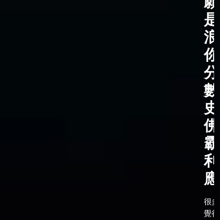
願
是
浪
你
分
數
史
佛
霸
利
應
很多
覺得