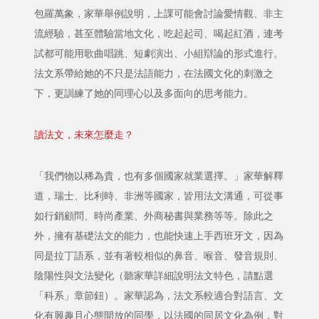
包羅萬象，家華舉例說明，上課可能會討論愛情觀、非主
流經驗，甚至體驗當地文化，吃起起司、喝起紅酒，連考
試都可能用歌曲唱跳、短劇演出、小組辯論的形式進行。
法文系帶給她的不只是法語能力，在法國文化的刺激之
下，更訓練了她的同理心以及多面向的思考能力。
讀法文，未來怎麼走？
「我們物以稀為貴，也有多個國家就業選擇。」家華解釋
道，瑞士、比利時、非洲等國家，皆用法文溝通，可從事
如行銷顧問、時尚產業、外商秘書與業務等等。除此之
外，擁有基礎法文的能力，也能快速上手西班牙文，因為
同是拉丁語系，並有著較相似的鼻音、喉音、發音規則、
陰陽性與文法變化（聽家華詳細說明法文特色，請點選
「科系」章節鈕）。家華認為，法文系較適合對語言、文
化有興趣且心態開放的同學，以法國的同居文化為例，對