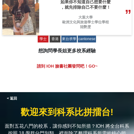
如果你不知道自己想要什麼
，就先排除自己不要什麼！
大葉大學
歐洲文化與旅遊學士學位學程
陸艷雯
學士
香港
來台求學
cantonese
想詢問學長姐更多校系經驗
請到 IOH 臉書社團發問吧！GO~
< 返回
歡迎來到科系比拼擂台!
面對五花八門的校系，讓你感到不知所措？IOH 將全台科系
按照 18 學群分門別類，裡面除了整理科系所需的核心能