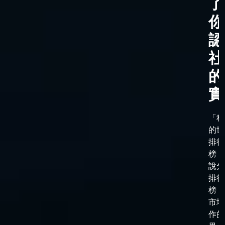
了
你
認
社
的
實
「科
的世
排行
榜，
說分
排行
榜，
市場
作的