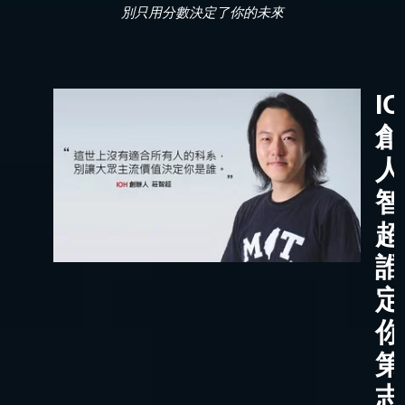
別只用分數決定了你的未來
I
創
人
智
超
誰
定
你
第
志