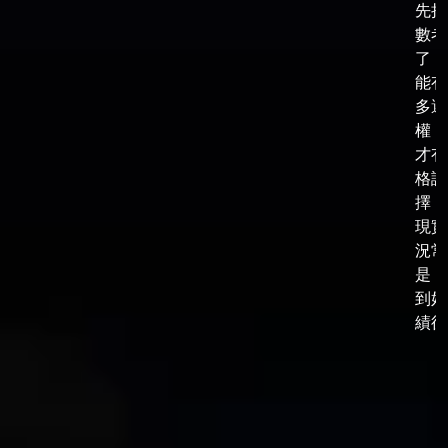
先把
數考
了，
能有
多選
權，
才有
格談
擇，
現實
況常
是，
到好
績後，