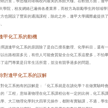
能研討室，學思樓則堪稱校內最美的系館大樓。在軟體方面，逢
0 大學院，校友網絡已遍佈各產業界，而校方為鼓勵學生跨領域
校方也開設了豐富的通識課程，除此之外，逢甲大學國際處提供
路。
逢甲化工系的動機
選擇讀逢甲化工系的原因除了是自己擅長數理、化學科目，還有
所以出路相當多元，有些人可能會質疑全台化工系這麼多，不怕
示了這門專業是日常生活所需，並沒有競爭過多的問題。
你對逢甲化工系的誤解
常對化工系抱有的誤解是：「化工系就是在讀化學？在做實驗時
中的「工程」意味著物理在化工系課程佔有一定的比例，化工系
化學、大三物理化學到大四單元操作，都附有實驗課，不過，學