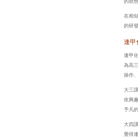
的狀
在相
的研
逢甲
逢甲
為高
操作
大三
依興
予凡
大四
覺得