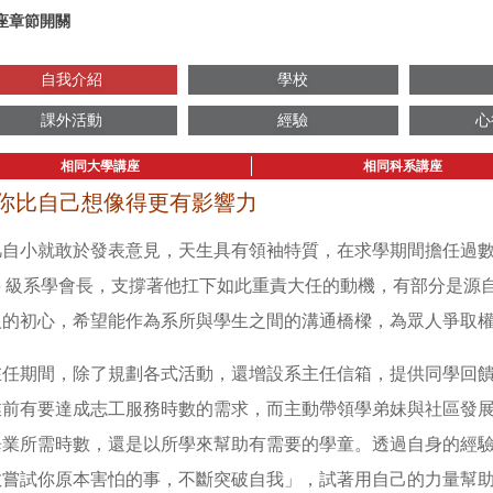
座章節開關
自我介紹
學校
課外活動
經驗
心
相同大學講座
相同科系講座
你比自己想像得更有影響力
凡自小就敢於發表意見，天生具有領袖特質，在求學期間擔任過
06 級系學會長，支撐著他扛下如此重責大任的動機，有部分是
人的初心，希望能作為系所與學生之間的溝通橋樑，為眾人爭取
在任期間，除了規劃各式活動，還增設系主任信箱，提供同學回
業前有要達成志工服務時數的需求，而主動帶領學弟妹與社區發
畢業所需時數，還是以所學來幫助有需要的學童。透過自身的經
敢嘗試你原本害怕的事，不斷突破自我」，試著用自己的力量幫