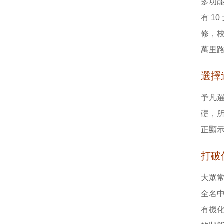
多功
有 1
修，
萬里
選擇
予凡
礎，
正顯
打破
大眾
全名
有機