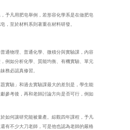
系，予凡用肥皂舉例，若形容化學系是在做肥皂
肥皂，至於材料系則著重在材料研發。
如普通物理、普通化學、微積分與實驗課，內容
礎，例如分析化學、質能均衡、有機實驗、單元
弟妹務必認真修習。
專題實驗」和過去實驗課最大的差別是，學生能
文獻參考後，再和老師討論方向是否可行，例如
在於如何讓研究能被量產。綜觀四年課程，予凡
上還有不少大刀老師，可是他也認為老師的嚴格