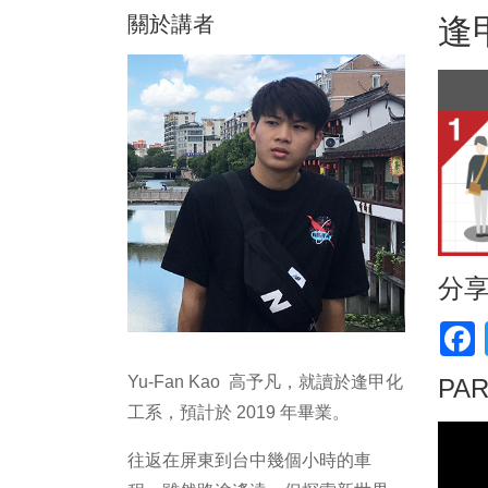
關於講者
逢
分
F
Yu-Fan Kao 高予凡，就讀於逢甲化
PA
工系，預計於 2019 年畢業。
往返在屏東到台中幾個小時的車