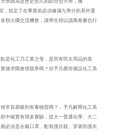
甲大學因為是歷史悠久的綜合型大學，擁
學習，規定了在畢業前必須修滿九學分的系外選
了各類出國交流機會，讓學生得以讀萬卷書也行
一點是化工乃工業之母，是所有民生用品的基
畢業後求職會很競爭嗎？但予凡覺得廣設化工系
會很常容易吸到有毒物質嗎？」予凡解釋化工系
課程中確實有很多實驗，從大一普通化學、大二
生都必須是在戴口罩、配有護目鏡、穿著防護衣