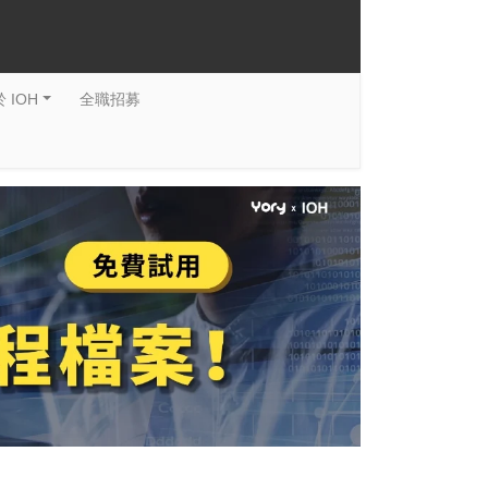
 IOH
全職招募