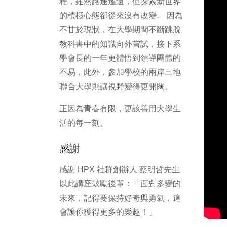
程，雖然路途遙遠，但探索新世界
的積極心態卻從來沒有改變。 因為
不甘於現狀，在大學期間不斷跳脫
教科書中的知識向外嘗試，接下系
學會長的一年更體悟到領導團體的
不易，此外，參加學校的兩岸三地
聯合大學則讓視野變得更開闊。
正因為青春有限，更該善用大學生
活的每一刻。
感謝
感謝 HPX 社群創辦人 蔡明哲先生
以此講座鼓勵後輩：「面對多變的
未來，記得要保持好奇與勇氣，這
會讓你獲得更多的樂趣！」