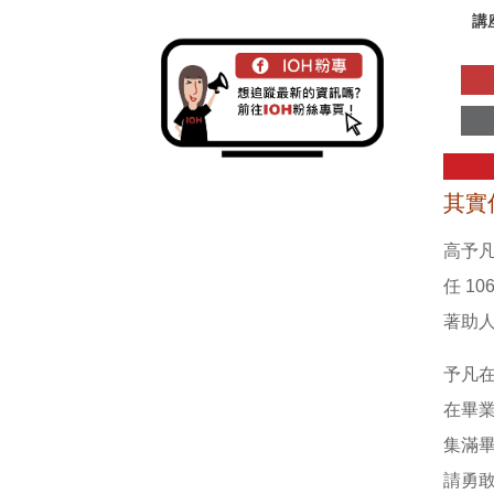
講
其實
高予
任 1
著助
予凡
在畢
集滿
請勇