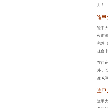
力！
逢甲
逢甲
夜市
完善（
往台
在住
外，
從 4,
逢甲
逢甲