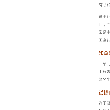
有助
逢甲
四，
常是
工廠
印象
「單
工程
能的
從擔
為了