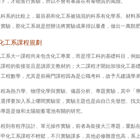
態下，才能進行實驗，所以不會有暴露在有毒物質的風險。
似科系的比較上，最容易和化工系被搞混的科系有化學系、材料
發實驗，那化工系就是想辦法將實驗成果得以量產，做出一萬顆
化工系課程規劃
化工系大一課程尚未包含化工專業，而是理工科的基礎科目，例
三課程的銜接並且是讀原文教材的；大二課程才開始加強化工基
、工程數學，尤其是前兩門課程因為是公職考科，故予凡建議學
課程為熱力學、物理化學與實驗、儀器分析、專題實驗，其中「
趣選擇要加入系上哪間實驗室，實驗主題也是由自己先發想、找
的專題是做和太陽能蓄電池有關的研究。
課程則有程序設計、單元操作實驗，前者為銜接大三專題，重點
逢甲化工系課程不輕鬆，不只實驗課多，其他必修難度也高，系