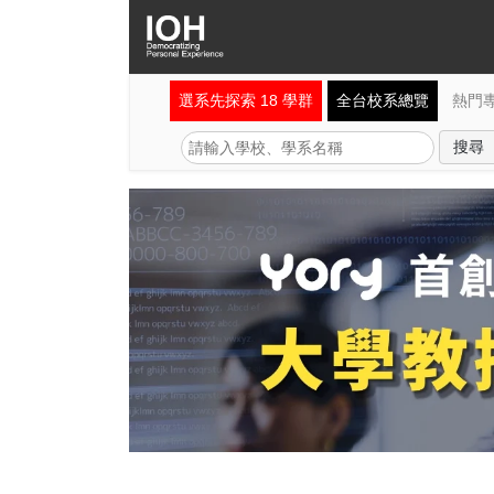
選系先探索 18 學群
全台校系總覽
熱門