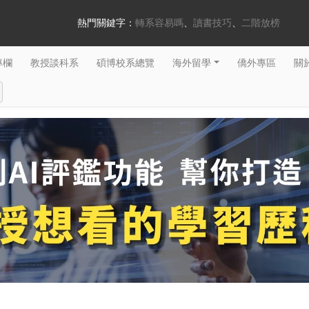
熱門關鍵字：
轉系容易嗎
讀書技巧
二階放榜
專欄
教授談科系
碩博校系總覽
海外留學
僑外專區
關於