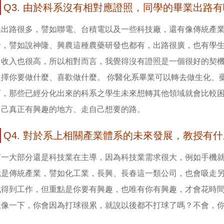
Q3. 由於科系沒有相對應證照，同學的畢業出路
系出路很多，譬如聯電、台積電以及一些科技廠，還有像傳統產
發，譬如說神隆、興農這種農藥研發也都有，出路很廣，也有學
，收入也很高，所以相對而言，我覺得沒有證照是一個很好的契
選擇你要做什麼、喜歡做什麼。 你醫化系畢業可以轉去做生化、
言，那些已經分化出來的科系之學生未來想轉其他領域就會比較
自己真正有興趣的地方、走自己想要的路。
Q4. 對於系上相關產業體系的未來發展，教授有
有一大部分還是科技業在主導，因為科技業需求很大，例如手機
就是傳統產業，譬如化工業，長興、長春這一類公司，也會吸走
找得到工作，但重點是你要有興趣，也唯有你有興趣，才會花時
想像一下，你會因為打球很累，就說以後都不打球了嗎？不會，
。