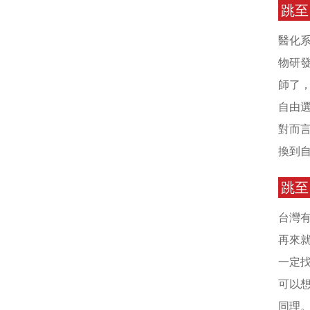
跳至
醫化
物研
師了
自由
對而
換到
跳至
台灣
再來
一定
可以
同理