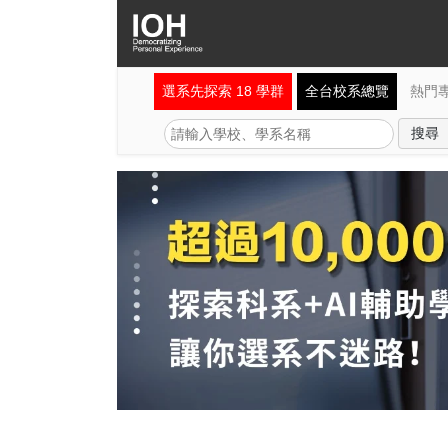
選系先探索 18 學群
全台校系總覽
熱門