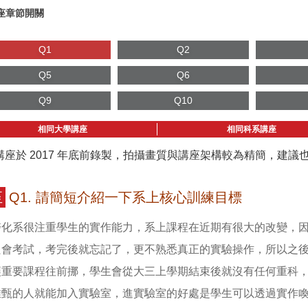
座章節開關
Q1
Q2
Q5
Q6
Q9
Q10
相同大學講座
相同科系講座
講座於 2017 年底前錄製，拍攝畫質與講座架構較為精簡，建
至
Q1. 請簡短介紹一下系上核心訓練目標
醫化系很注重學生的實作能力，系上課程在近期有很大的改變，
只會考試，考完後就忘記了，更不熟悉真正的實驗操作，所以之
讓重要課程往前挪，學生會從大三上學期結束後就沒有任何重科
推甄的人就能加入實驗室，進實驗室的好處是學生可以透過實作