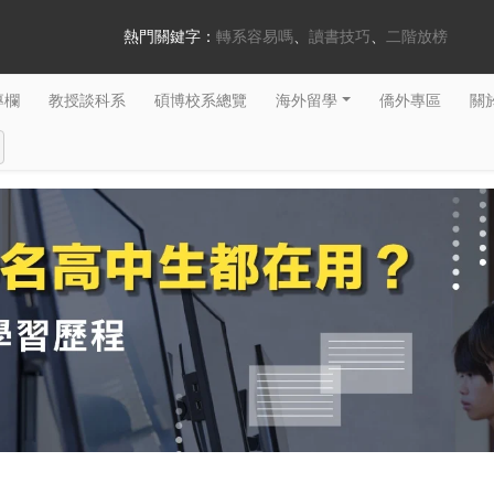
熱門關鍵字：
轉系容易嗎
讀書技巧
二階放榜
專欄
教授談科系
碩博校系總覽
海外留學
僑外專區
關於