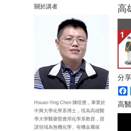
關於講者
高
分
F
Hsuan-Ying Chen 陳喧應，畢業於
高醫
中興大學化學系博士，現為高雄醫
學大學醫藥暨應用化學系教授，授
課領域為無機化學、有機金屬催