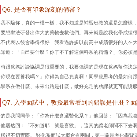
Q6. 是否有印象深刻的備審？
，我不騙你，真的一模一樣，我不知道是補習班教的還是怎麼樣
定要想辦法研發出偉大的藥物去救他們。再來就是說我化學成績
也不代表以後會學得很好，我看過許多以前高中成績很好的人在
先知道：「自己要什麼？你了不了解這個科系的精髓？」你必須
適時跟爸媽討論協調是很重要的，我要強調的是現在爸媽幫你決
「你現在要養我嗎？」你得為自己負責啊！同學應思考的是如何
化學系在做什麼、未來出路是什麼，做好充足的功課就更可能說
Q7. 入學面試中，教授最常看到的錯誤是什麼？
唐的是我問同學：「你為什麼會選醫化系？」他回答：「因為我
」他居然回：「不知道耶，就是喜歡」，這真的讓老師問不下去
這樣很不切實際。 醫化系面試大概會有兩關，第一關是考化學背