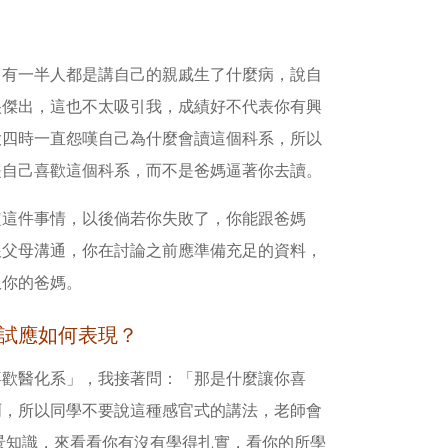
，有一半人都是講自己的親戚生了什麼病，說自
很傑出，這也不太吸引我，成績好不代表你有興
大四時一直怨嘆自己為什麼會讀這個科系，所以
是自己喜歡這個科系，而不是爸媽逼著你去讀。
定這件事情，以後倘若你失敗了，你能跟爸媽
跟父母溝通，你在討論之前應準備充足的資料，
服你的爸媽。
面試應如何表現？
喜歡醫化系」，我接著問：「那是什麼讓你喜
啊，所以同學不要說這種感官式的講法，老師會
景知識，來看看你有沒有學得扎實，看你的所學