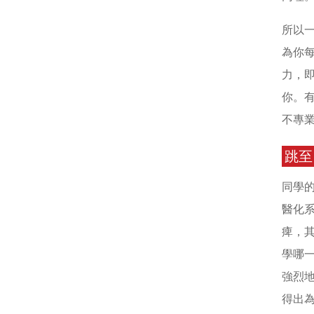
所以
為你
力，
你。
不專
跳至
同學
醫化
痺，
學哪
強烈
得出