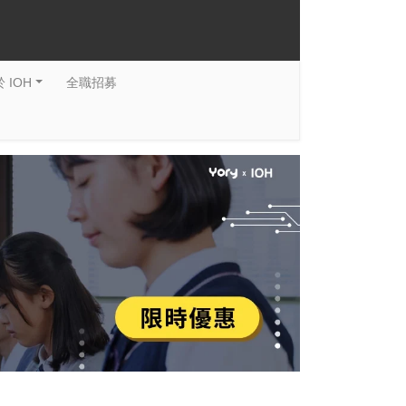
 IOH
全職招募