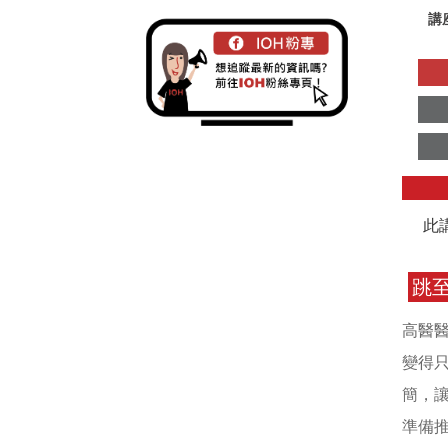
講
此
跳
高醫
變得
簡，
準備