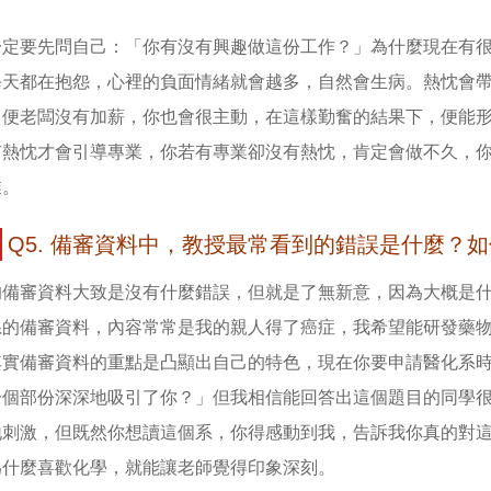
一定要先問自己：「你有沒有興趣做這份工作？」為什麼現在有
每天都在抱怨，心裡的負面情緒就會越多，自然會生病。熱忱會
即便老闆沒有加薪，你也會很主動，在這樣勤奮的結果下，便能
有熱忱才會引導專業，你若有專業卻沒有熱忱，肯定會做不久，
業。
Q5. 備審資料中，教授最常看到的錯誤是什麼？
的備審資料大致是沒有什麼錯誤，但就是了無新意，因為大概是
系的備審資料，內容常常是我的親人得了癌症，我希望能研發藥
其實備審資料的重點是凸顯出自己的特色，現在你要申請醫化系
一個部份深深地吸引了你？」但我相信能回答出這個題目的同學
地刺激，但既然你想讀這個系，你得感動到我，告訴我你真的對
為什麼喜歡化學，就能讓老師覺得印象深刻。