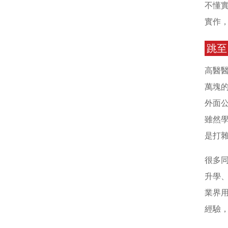
不懂
實作
跳至
高醫
萬塊
外面
雖然
是打
很多同
升學
業界用
經驗