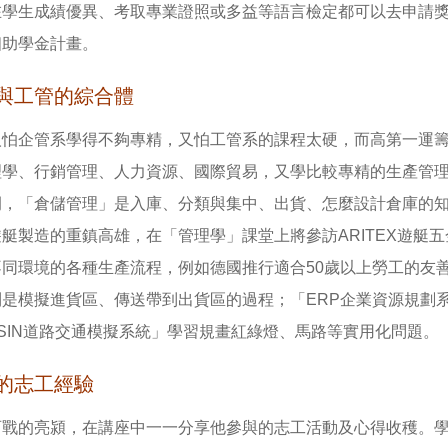
在學生成績優異、考取專業證照或多益等語言檢定都可以去申請
個助學金計畫。
與工管的綜合體
人怕企管系學得不夠專精，又怕工管系的課程太硬，而高第一運
理學、行銷管理、人力資源、國際貿易，又學比較專精的生產管
例，「倉儲管理」是入庫、分類與集中、出貨、怎麼設計倉庫的
艇製造的重鎮高雄，在「管理學」課堂上將參訪ARITEX遊艇
同環境的各種生產流程，例如德國推行適合50歲以上勞工的友善工
則是模擬進貨區、傳送帶到出貨區的過程；「ERP企業資源規劃
SSIN道路交通模擬系統」學習規畫紅綠燈、馬路等實用化問題。
的志工經驗
百戰的亮潁，在講座中一一分享他參與的志工活動及心得收穫。