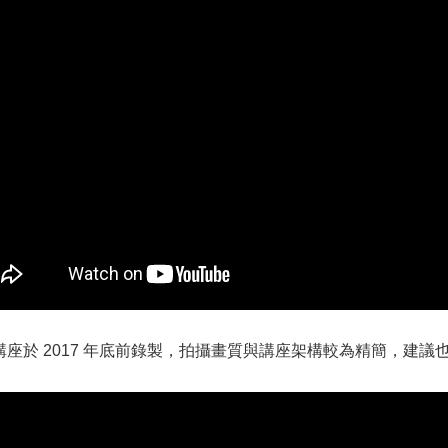
講座於 2017 年底前錄製，拍攝畫質與講座架構較為精簡，建