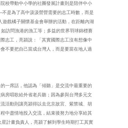
專院校帶動中小學的社團發展計畫則是陪伴中小
─不是為了高中汲汲營營需要的志工時數，而是
團法人遊戲橘子關懷基金會舉辦的活動，在距離內湖
，如訪問漁港的漁工等；多益的世界羽球錦標賽
國際志工，亮潁說：「其實國際志工沒有想像中
學會不要把自己當成台灣人，而是要當在地人過
台的一席話，他認為「傾聽」是交流中最重要的
照病房唱歌給外省老兵聽；因為參與台灣多元文
交流活動則讓亮潁得以去北京故宮、紫禁城、胡
過程中盡情地投入交流，結束後努力地分享給其
e火星計畫負責人，亮潁了解到學生時期打工其實