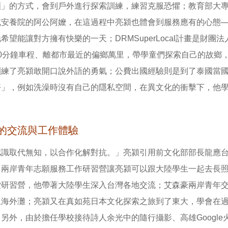
願」的方式，會到戶外進行探索訓練，練習克服恐懼；教育部大
或安養院的阿公阿嬤，在這過程中亮潁也體會到服務應有的心態─
希望能讓對方擁有快樂的一天；DRMSuperLocal計畫是財
30分鐘車程、離都市最近的偏鄉萬里，帶學童們探索自己的故鄉
訓練了亮潁敢開口說外語的勇氣；公費出國經驗則是到了泰國當
好」，例如洗澡時沒有自己的隱私空間，在異文化的衝擊下，他
。
的交流與工作體驗
認識取代無知，以合作化解對抗。」亮潁引用前文化部部長龍應
。兩岸青年志願服務工作研習營讓亮潁可以跟大陸學生一起去長
索研習營，他帶著大陸學生深入台灣各地交流；艾森豪兩岸青年
上海外灘；亮潁又在真如苑日本文化探索之旅到了東大，學會在
另外，由於擔任學校接待詩人余光中的隨行攝影、高雄Googl