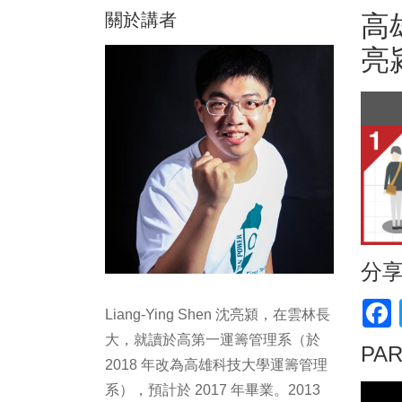
關於講者
高
亮
分
F
Liang-Ying Shen 沈亮潁，在雲林長
大，就讀於高第一運籌管理系（於
PA
2018 年改為高雄科技大學運籌管理
系），預計於 2017 年畢業。2013