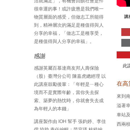
活就滿足」，有機會回饋社會是件
很幸運的事！或許疲憊是我們唯一
講
物質層面的感受，但做志工所能得
到，精神層次的滿足是種值得與人
分享的幸福，「做志工是種享受，
是種值得與人分享的幸福」。
感謝
此
感謝英屬百慕達商友邦人壽保險
（股）臺灣分公司 陳嘉虎總經理 以
在高
此講座鼓勵後輩：「年輕是ㄧ種心
境而不是實際年齡，當你失去探
來到
索、築夢的熱忱時，你就會失去成
溢著幸
為年輕人的本錢」
車站
講座製作由 IOH 幫手 張鈞婷、李佳
西兩
儒 協助 責任編輯：范容瑛 核稿編