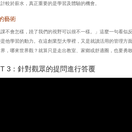
太計較於薪水，真正重要的是學習及體驗的機會。
的藝術
蹺課不會怎樣，蹺了我們的視野可以很不一樣。」這麼一句看似
卻是他學習的動力。在這創業型大學裡，又是就讀活用的管理方面
世界，哪來世界觀？就算只是走出教室、家鄉或舒適圈，也要勇
RT 3：針對觀眾的提問進行答覆