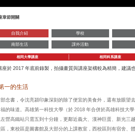
座章節開關
自我介紹
學校
南部生活
課外活動
相同大學講座
相同科系講座
講座於 2017 年底前錄製，拍攝畫質與講座架構較為精簡，建
第一的生活
南部念書，令沈亮潁印象深刻的除了便宜的美食外，還有放眼望
福的味道。高雄第一科技大學（於 2018 年合併於高雄科技
及左營高鐵站只需五到十分鐘，更鄰近義大、漢神巨蛋、新光三
校區，東校區是圖書館及大部分的上課教室，西校區則有宿舍、