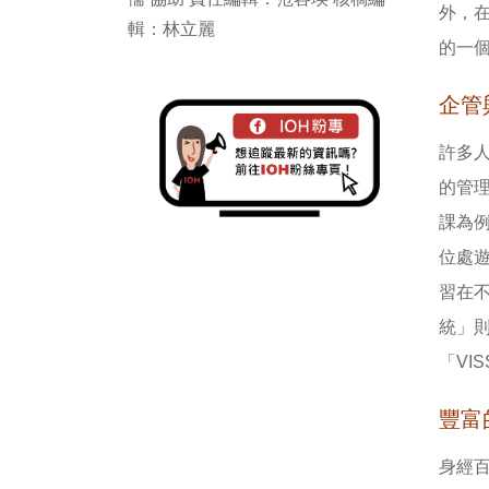
外，
輯：林立麗
的一
企管
許多
的管
課為
位處遊
習在不
統」
「VI
豐富
身經