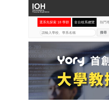
選系先探索 18 學群
全台校系總覽
熱門