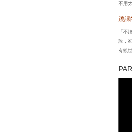
不用
蹺課
「不
說，
有觀
PA