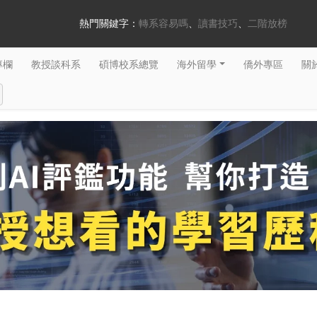
熱門關鍵字：
轉系容易嗎
讀書技巧
二階放榜
專欄
教授談科系
碩博校系總覽
海外留學
僑外專區
關於