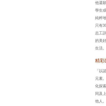
他還
學生
純粹地
只有
志工
的美
生活
精彩
「以
元素
化探
同及
他人。