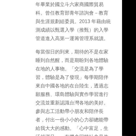
年畢業於國立斗六家商國際貿易
科。曾任教育部青年諮詢會－教育
與生涯規劃組委員。2013 年藉由統
測成績以甄選入學（推甄）的入學
管道進入高第一運籌管理系就讀。
每當假日的到來，期待的不是在家
睡到自然醒，而是期盼到各地體驗
在地的人事物。「交流是為了學
習，體驗是為了發現」每學期陪伴
來自中國各地的在台陸生，透過志
願服務、環島體驗與實作學習進行
交流並重新認識台灣各地的美好。
參與志工活動帶小朋友和陪伴長
者，付出一份小小的心力卻總能帶
給我大大的感動。「心中富足，生