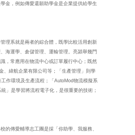
獎學金，例如傳愛還願助學金是企業提供給學生
籌管理系就是兩者的綜合體，既學比較活用創新
理、海運學、倉儲管理、運輸管理。亮潁舉幾門
知識，常應用在物流中心或訂單履行中心；既然
五金、緯航企業有限公司等；「生產管理」則學
作環境及生產流程；「AutoMod物流模擬系
系統」是學習將流程電子化，是很重要的技術；
學校的傳愛輔導志工團是採「你助學、我服務、