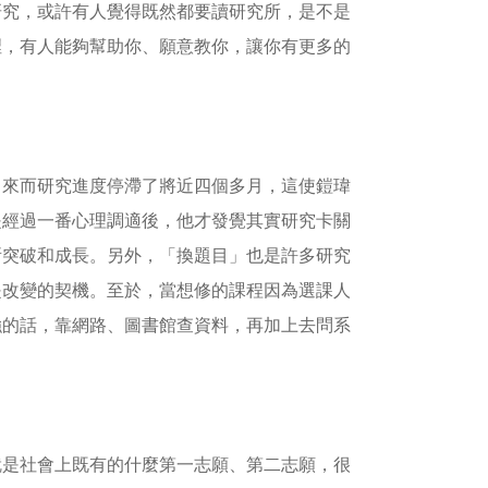
研究，或許有人覺得既然都要讀研究所，是不是
裡，有人能夠幫助你、願意教你，讓你有更多的
出來而研究進度停滯了將近四個多月，這使鎧瑋
是經過一番心理調適後，他才發覺其實研究卡關
所突破和成長。另外，「換題目」也是許多研究
是改變的契機。至於，當想修的課程因為選課人
強的話，靠網路、圖書館查資料，再加上去問系
就是社會上既有的什麼第一志願、第二志願，很