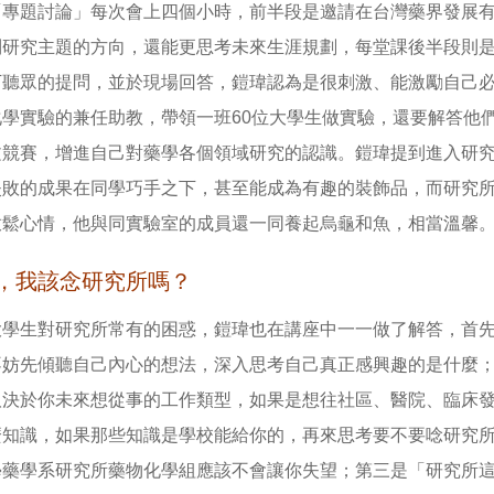
「專題討論」每次會上四個小時，前半段是邀請在台灣藥界發展
到研究主題的方向，還能更思考未來生涯規劃，每堂課後半段則
下聽眾的提問，並於現場回答，鎧瑋認為是很刺激、能激勵自己
化學實驗的兼任助教，帶領一班60位大學生做實驗，還要解答他
文競賽，增進自己對藥學各個領域研究的認識。鎧瑋提到進入研
失敗的成果在同學巧手之下，甚至能成為有趣的裝飾品，而研究
放鬆心情，他與同實驗室的成員還一同養起烏龜和魚，相當溫馨
，我該念研究所嗎？
大學生對研究所常有的困惑，鎧瑋也在講座中一一做了解答，首
不妨先傾聽自己內心的想法，深入思考自己真正感興趣的是什麼
取決於你未來想從事的工作類型，如果是想往社區、醫院、臨床
麼知識，如果那些知識是學校能給你的，再來思考要不要唸研究
學藥學系研究所藥物化學組應該不會讓你失望；第三是「研究所