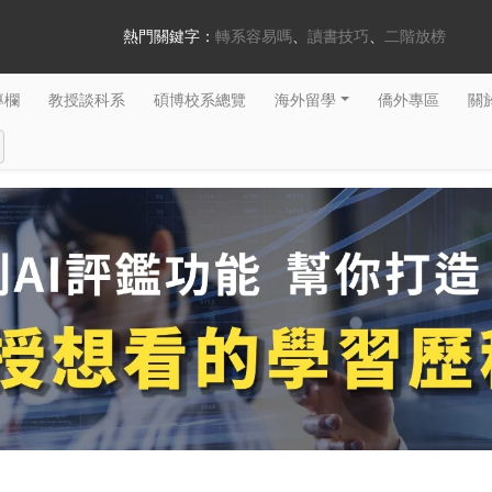
熱門關鍵字：
轉系容易嗎
讀書技巧
二階放榜
專欄
教授談科系
碩博校系總覽
海外留學
僑外專區
關於