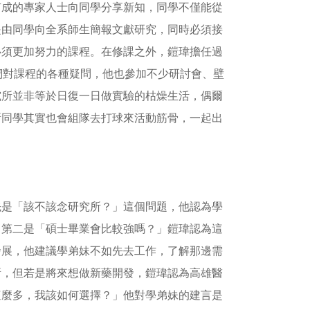
有成的專家人士向同學分享新知，同學不僅能從
是由同學向全系師生簡報文獻研究，同時必須接
必須更加努力的課程。在修課之外，鎧瑋擔任過
們對課程的各種疑問，他也參加不少研討會、壁
究所並非等於日復一日做實驗的枯燥生活，偶爾
所同學其實也會組隊去打球來活動筋骨，一起出
。
先是「該不該念研究所？」這個問題，他認為學
；第二是「碩士畢業會比較強嗎？」鎧瑋認為這
發展，他建議學弟妹不如先去工作，了解那邊需
所，但若是將來想做新藥開發，鎧瑋認為高雄醫
這麼多，我該如何選擇？」他對學弟妹的建言是