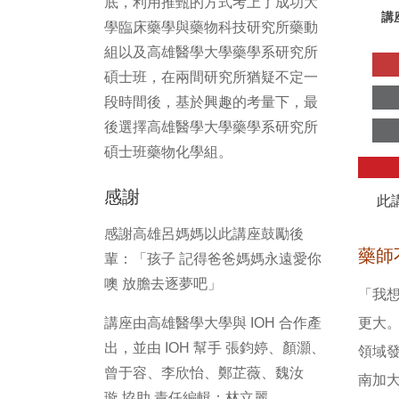
底，利用推甄的方式考上了成功大
講
學臨床藥學與藥物科技研究所藥動
組以及高雄醫學大學藥學系研究所
碩士班，在兩間研究所猶疑不定一
段時間後，基於興趣的考量下，最
後選擇高雄醫學大學藥學系研究所
碩士班藥物化學組。
感謝
此
感謝高雄呂媽媽以此講座鼓勵後
藥師
輩：「孩子 記得爸爸媽媽永遠愛你
噢 放膽去逐夢吧」
「我
更大
講座由高雄醫學大學與 IOH 合作產
出，並由 IOH 幫手 張鈞婷、顏灝、
領域
曾于容、李欣怡、鄭芷薇、魏汝
南加
璇 協助 責任編輯：林立麗