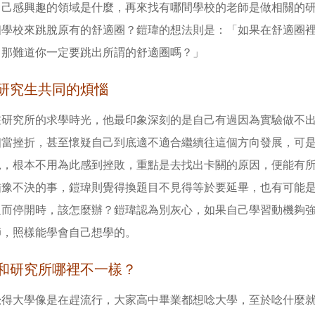
自己感興趣的領域是什麼，再來找有哪間學校的老師是做相關的
個學校來跳脫原有的舒適圈？鎧瑋的想法則是：「如果在舒適圈
，那難道你一定要跳出所謂的舒適圈嗎？」
研究生共同的煩惱
在研究所的求學時光，他最印象深刻的是自己有過因為實驗做不
相當挫折，甚至懷疑自己到底適不適合繼續往這個方向發展，可
見，根本不用為此感到挫敗，重點是去找出卡關的原因，便能有
猶豫不決的事，鎧瑋則覺得換題目不見得等於要延畢，也有可能
足而停開時，該怎麼辦？鎧瑋認為別灰心，如果自己學習動機夠
師，照樣能學會自己想學的。
和研究所哪裡不一樣？
覺得大學像是在趕流行，大家高中畢業都想唸大學，至於唸什麼