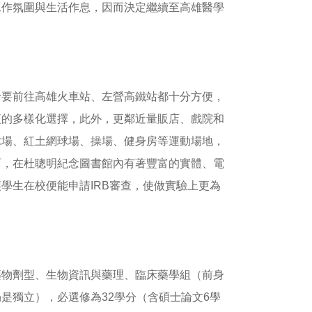
工作氛圍與生活作息，因而決定繼續至高雄醫學
論要前往高雄火車站、左營高鐵站都十分方便，
夜的多樣化選擇，此外，更鄰近量販店、戲院和
球場、紅土網球場、操場、健身房等運動場地，
面，在杜聰明紀念圖書館內有著豐富的實體、電
學生在校便能申請IRB審查，使做實驗上更為
藥物劑型、生物資訊與藥理、臨床藥學組（前身
是獨立），必選修為32學分（含碩士論文6學