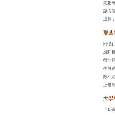
先想
該換
成長
那些
回憶
感到
很常
生會
數不
上老
大學
「我