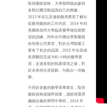
取得藥師資格，大學期間藉由參與
各類社團活動認識自己的興趣，
2013 年在弘安連鎖藥局實習了解社
區藥局藥師的工作內容、2014 年到
美國南加州大學臨床藥學做短期實
習的訓練，同年在中國化學製藥股
份有限公司實習，對於台灣製藥工
業有了初步的認識，2015 年在高雄
長庚醫院完成 640 小時的藥學實
習，走過各類的執業環境之後，對
於未來得生涯規劃，勾勒出一些輪
廓。
不同於多數的藥學系畢業生，取得
藥師資格後隨即就業，湯鎧瑋選擇
繼續在藥的學問中專研，2014 年