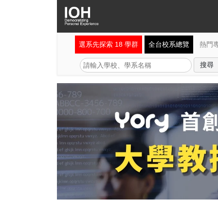
選系先探索 18 學群
全台校系總覽
熱門