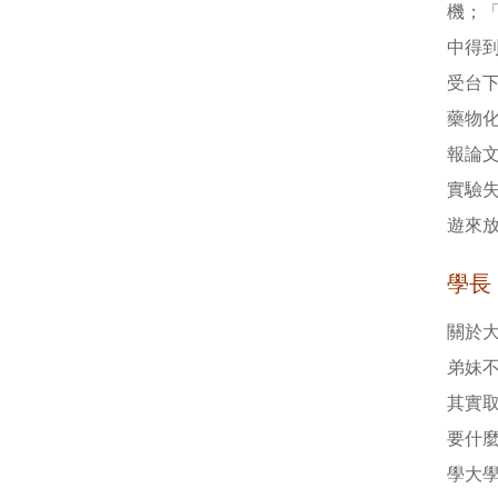
機；
中得
受台
藥物
報論
實驗
遊來
學長
關於
弟妹
其實
要什
學大