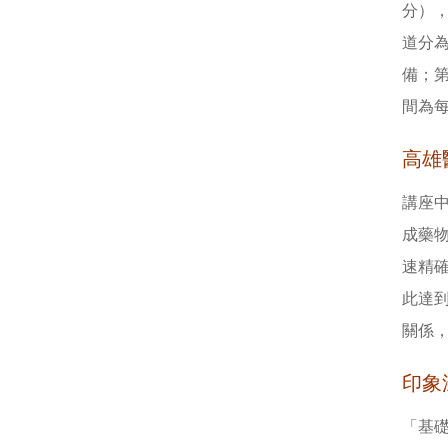
分）
道分
備；
間為每
高雄
講座
成藥
速精
此達
關係
印象
「基