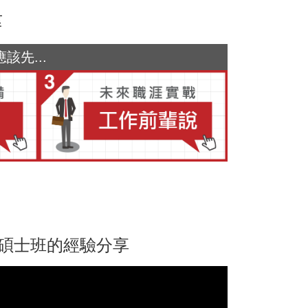
瑋
先...
所碩士班的經驗分享