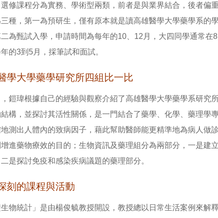
，選修課程分為實務、學術型兩類，前者是與業界結合，後者偏
為三種，第一為預研生，僅有原本就是讀高雄醫學大學藥學系的
第二為甄試入學，申請時間為每年的10、12月，大四同學通常在
年的3到5月，採筆試和面試。
醫學大學藥學研究所四組比一比
中，鎧瑋根據自己的經驗與觀察介紹了高雄醫學大學藥學系研究
物結構，並探討其活性關係，是一門結合了藥學、化學、藥理學
確地測出人體內的致病因子，藉此幫助醫師能更精準地為病人做
到增進藥物療效的目的；生物資訊及藥理組分為兩部分，一是建
，二是探討免疫和感染疾病議題的藥理部分。
深刻的課程與活動
礎生物統計」是由楊俊毓教授開設，教授總以日常生活案例來解