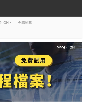
 IOH
全職招募