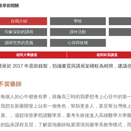
座章節開關
自我介紹
學校
印象深刻的課程
課外活動
讀研究所的意義
心得與收穫
相同大學講座
相同科系講座
講座於 2017 年底前錄製，拍攝畫質與講座架構較為精簡，建
不當藥師
想每個人的心中都會有夢，就像高三時的我夢想考上心目中的第
。我想在新藥開發上佔有一個角色，幫助更多人，甚至幫台灣推
發展。」湯鎧瑋曾夢想讀醫學系，重考失敗後進入高雄醫學大學
大的臨床課程見習，了解當地藥師執業環境與藥學系教學模式，