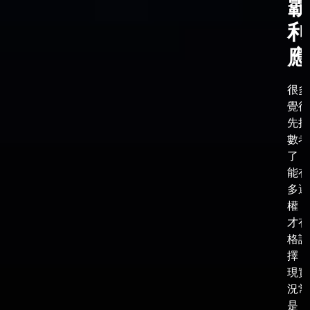
霸
利
應
很多
覺得
先把
數考
了，
能有
多選
權，
才有
格談
擇，
現實
況常
是，