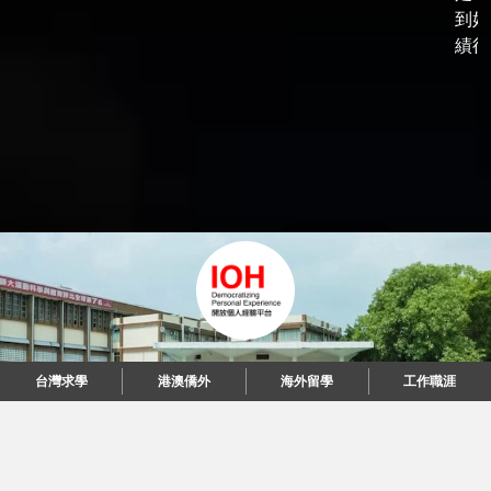
到好
績後，
台灣求學
港澳僑外
海外留學
工作職涯
"當每個人都說起故事，我們可以改變世界。"