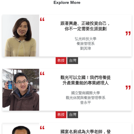
Explore More
跟著興趣、正確投資自己，
你不一定需要生涯規劃
弘光科技大學
餐旅管理系
劉其瑋
教授
台灣
觀光可以立國！我們培養提
升產業量能的專業經理人
國立暨南國際大學
觀光休閒與餐旅管理學系
曾永平
教授
台灣
國宴名廚成為大學老師，發