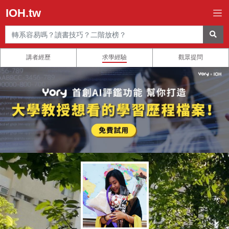
IOH.tw
講者經歷
求學經驗
觀眾提問