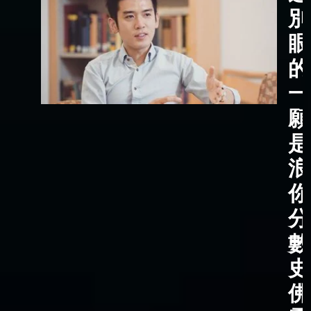
別
眼
的
一
願
是
浪
你
分
數
史
佛