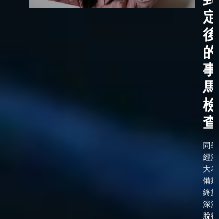
定
後
的
事
馬
檢
查
同學
經漫
大考
備期
終於
深淵
脫後