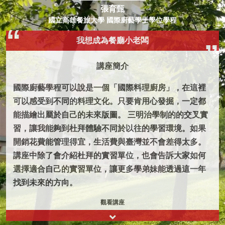
張育甄
國立高雄餐旅大學 國際廚藝學士學位學程
我想成為餐廳小老闆
講座簡介
國際廚藝學程可以說是一個「國際料理廚房」，在這裡
可以感受到不同的料理文化。只要肯用心發掘，一定都
能描繪出屬於自己的未來版圖。 三明治學制的的交叉實
習，讓我能夠到杜拜體驗不同於以往的學習環境。如果
開銷花費能管理得宜，生活費與臺灣並不會差得太多。
講座中除了會介紹杜拜的實習單位，也會告訴大家如何
選擇適合自己的實習單位，讓更多學弟妹能透過這一年
找到未來的方向。
觀看講座