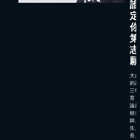
誰
定
你
第
志
願
大多
的高
三年
育，
論是
校老
師、
生、
長、