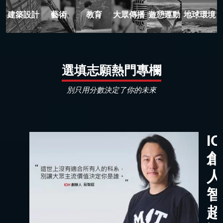
建築設計
藝術
教育
大眾傳播
遊憩運動
地球環境
選填志願熱門專欄
別只用分數決定了你的未來
I
創
人
智
超