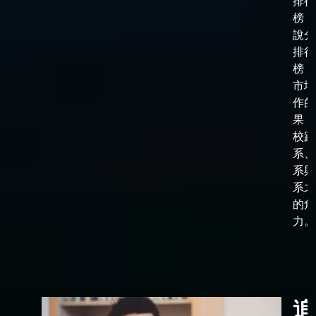
排行
榜，
說分
排行
榜，
市場
作的
果，
校跟
系、
系與
系之
的角
力。
追