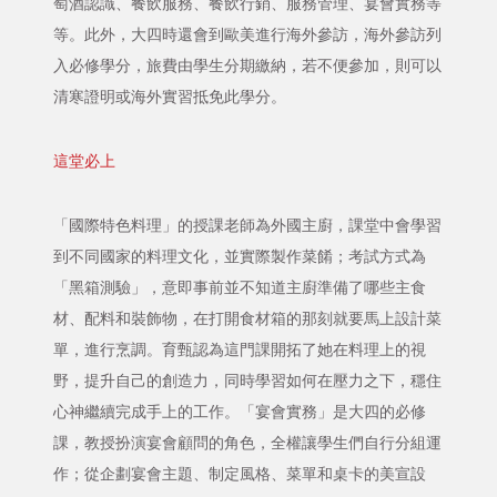
萄酒認識、餐飲服務、餐飲行銷、服務管理、宴會實務等
等。此外，大四時還會到歐美進行海外參訪，海外參訪列
入必修學分，旅費由學生分期繳納，若不便參加，則可以
清寒證明或海外實習抵免此學分。
這堂必上
「國際特色料理」的授課老師為外國主廚，課堂中會學習
到不同國家的料理文化，並實際製作菜餚；考試方式為
「黑箱測驗」，意即事前並不知道主廚準備了哪些主食
材、配料和裝飾物，在打開食材箱的那刻就要馬上設計菜
單，進行烹調。育甄認為這門課開拓了她在料理上的視
野，提升自己的創造力，同時學習如何在壓力之下，穩住
心神繼續完成手上的工作。「宴會實務」是大四的必修
課，教授扮演宴會顧問的角色，全權讓學生們自行分組運
作；從企劃宴會主題、制定風格、菜單和桌卡的美宣設