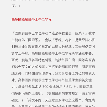
度。」
高餐國際廚藝學士學位學程
「國際廚藝學士學位學程？這是學程還是一個系？」被學
生簡稱為「國廚系」，會以「學程」為名，是受限於小班
制無法達到教育部所規定的系級人數標準，其學歷仍等同
於學士學歷。高餐國際廚藝學士學位學程所學涵蓋中餐、
西餐、烘焙及各國特色料理，聘請外國主廚、國際客座講
師以全英文的方式授課，再搭配老師即時翻譯；廚房實務
課之外，同時開設管理課程，致力於培養全方位的餐飲人
才。高餐國際廚藝學士學位學程格外注重學生的英文能
力，畢業門檻為多益 700 分或雅思 5.5 以上，同時需具
備餐飲丙級以上證照。（欲知最新的畢業規定，請至官網
確認。）「英文不好，又想唸國廚學程怎麼辦？」育甄表
示，自己當初以倒數第二名的成績進入國廚學程，英文並