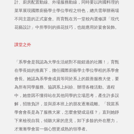
計、廚房配置動線、外場服務動線，同時要以跨國料理的
菜單展現國際廚藝學士學位學程之特色，總共需舉辦兩場
不同主題的正式宴會。而育甄在另一堂校內選修課「現代
花藝設計」中所學到的插花技巧，也能應用於宴會裝飾。
課堂之外
「系學會是我認為大學生活絕對不能錯過的社團！」育甄
在學長姐的推薦下，擔任國際廚藝學士學位學程的系學會
會長。她認為系學會成員等同於系上的親善服務大使，要
為所有同學服務、協調系上糾紛、辦理各種活動。過程
中，她曾因不懂得站在其他同學的立場思考，產生許多誤
解，招致負評，並與原本班上的朋友逐漸疏離。「我當系
學會會長是為了服務大家，怎麼會變成這樣？」直到她靜
下來檢視自我，傾聽大家的意見，卸下多餘的外在壓力，
才漸漸學會當一個心態更成熟的領導者。