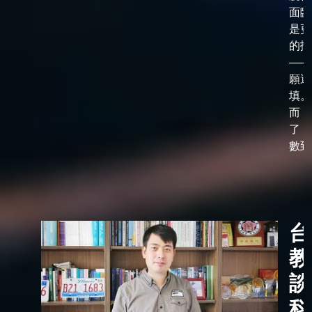
面臨
是更
的抉
——
願選
填。
而，
了「
數到了
台
教
談
科