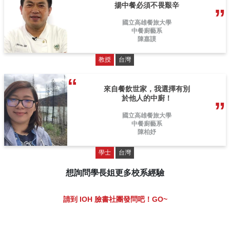
揚中餐必須不畏艱辛
國立高雄餐旅大學
中餐廚藝系
陳嘉謨
教授
台灣
來自餐飲世家，我選擇有別
於他人的中廚！
國立高雄餐旅大學
中餐廚藝系
陳柏妤
學士
台灣
想詢問學長姐更多校系經驗
請到 IOH 臉書社團發問吧！GO~