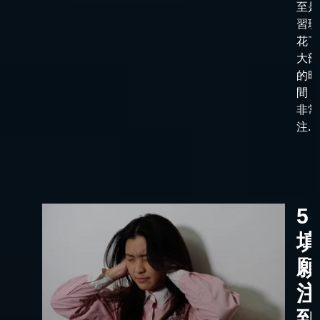
至是
習班
花了
大部
的時
間，
非常
注...
5
填
願
注
到