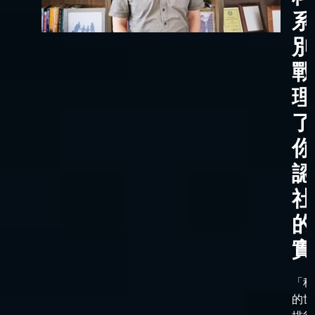
系
別
戰
理
了
你
認
社
的
實
「科
的世