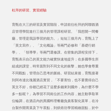
杜拜的研習、實習經驗
育甄在大三的研習及實習階段，申請前往杜拜的阿聯酋酒
店管理學院進行三個月的管理課程研習。「我想開一間餐
廳，管理是我該學習的能力。」短短三個月內，育甄上了
「英文寫作」、「文化概論」等兩門必修和「基礎行銷
學」、「領導學」等兩門選修課。在密集的課程安排下，
育甄表示自己的英文能力確實快速地提升；在多國學生所
組成的課堂，時常面對到不同文化的衝擊，她也學會尊重
不同觀點，管理自己思考的脈絡。研習結束後，育甄接著
到阿布達比瑰麗酒店實習，「不要害怕，也不要覺得自己
英文不好，你都已經花了這麼多錢來到國外，為什麼不學
多一點呢？」為學習不同崗位的工作內容，她主動爭取單
位輪調，在酒店內的異國料理餐廳負責客製化菜單，在冷
台製作開胃菜及下午茶點，到烘焙坊學習精緻甜點，於中