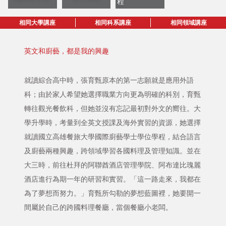
程
相同大學講座
相同科系講座
相同領域講座
英文和廚藝，都是我的興趣
就讀綜合高中時，張育甄原本的第一志願就是應用外語
科；由於家人希望她選擇職業方向更為明確的科別，育甄
轉往觀光餐飲科，但她並沒有忘記最初對外文的嚮往。大
學升學時，考量到全英文授課及海外實習的資源，她選擇
就讀國立高雄餐旅大學國際廚藝學士學位學程，結合語言
及廚藝兩種興趣，跨領域學習各國料理及管理知識。並在
大三時，前往杜拜的阿聯酋酒店管理學院、阿布達比瑰麗
酒店進行為期一年的研習和實習。「這一路走來，我都在
為了夢想而努力。」育甄所勾勒的夢想藍圖裡，她要開一
間屬於自己的跨國料理餐廳，當個餐廳小老闆。