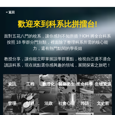
< 返回
歡迎來到科系比拼擂台!
面對五花八門的校系，讓你感到不知所措？IOH 將全台科系
按照 18 學群分門別類，裡面除了整理科系所需的核心能
力，還有熱門點閱的學長姐
教授分享，讓你能立即掌握該學群重點，檢視自己適不適合
讀該科系，現在就點選你感興趣的領域，展開探索之旅吧！
資訊
工程
數理化
醫藥衛生
生命科學
生物資源
管理
財經
法政
社會心理
外語
文史哲