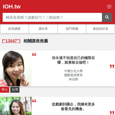
IOH.tw
校系總覽
選科系
熱門專欄
教授談科系
["13047"]
相關講座推薦
你永遠不知道自己的極限在
哪，就勇敢去做吧！
中國文化大學
國際貿易學系
林佳蓉
學士
台灣
從戲劇到國企，我擁有更多
被看見的機會。