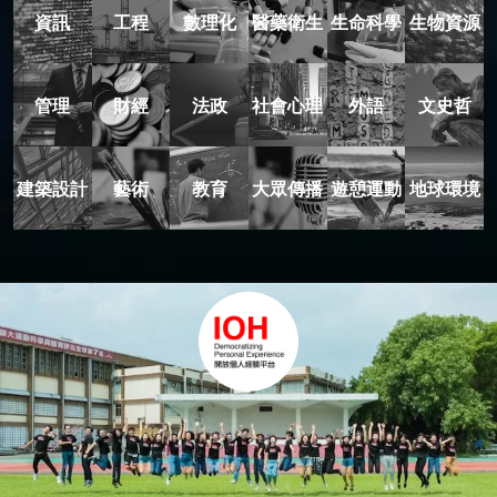
資訊
工程
數理化
醫藥衛生
生命科學
生物資源
管理
財經
法政
社會心理
外語
文史哲
建築設計
藝術
教育
大眾傳播
遊憩運動
地球環境