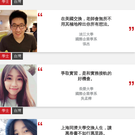
學士
台灣
在美國交換，老師會無所不
用其極地榨出你所有想法。
淡江大學
國際企業學系
張杰
學士
台灣
爭取實習，是和實務接軌的
好機會。
長榮大學
國際企業學系
吳孟樺
學士
台灣
上海同濟大學交換人生，讀
萬卷書不如行萬里路。