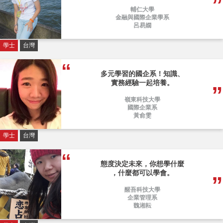
輔仁大學
金融與國際企業學系
呂易嫺
學士
台灣
多元學習的國企系！知識、
實務經驗一起培養。
嶺東科技大學
國際企業系
黃俞雯
學士
台灣
態度決定未來，你想學什麼
，什麼都可以學會。
醒吾科技大學
企業管理系
魏湘耘