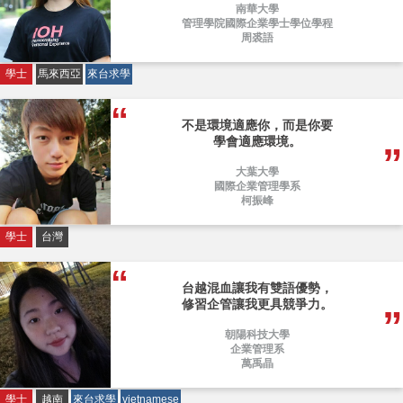
南華大學
管理學院國際企業學士學位學程
周裘語
學士
馬來西亞
來台求學
不是環境適應你，而是你要
學會適應環境。
大葉大學
國際企業管理學系
柯振峰
學士
台灣
台越混血讓我有雙語優勢，
修習企管讓我更具競爭力。
朝陽科技大學
企業管理系
萬禹晶
學士
越南
來台求學
vietnamese