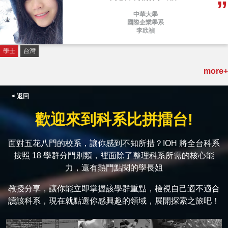
中華大學
國際企業學系
李欣禎
學士
台灣
more+
< 返回
歡迎來到科系比拼擂台!
面對五花八門的校系，讓你感到不知所措？IOH 將全台科系
按照 18 學群分門別類，裡面除了整理科系所需的核心能
力，還有熱門點閱的學長姐
教授分享，讓你能立即掌握該學群重點，檢視自己適不適合
讀該科系，現在就點選你感興趣的領域，展開探索之旅吧！