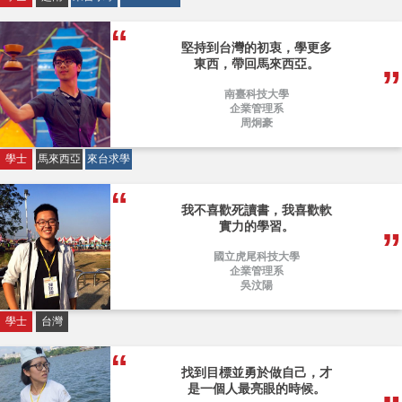
堅持到台灣的初衷，學更多
東西，帶回馬來西亞。
南臺科技大學
企業管理系
周炯豪
學士
馬來西亞
來台求學
我不喜歡死讀書，我喜歡軟
實力的學習。
國立虎尾科技大學
企業管理系
吳汶陽
學士
台灣
找到目標並勇於做自己，才
是一個人最亮眼的時候。