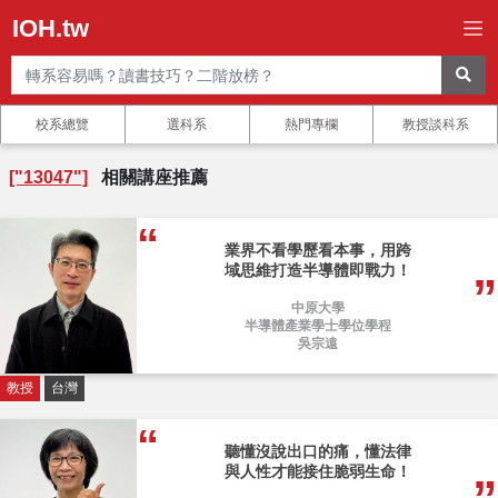
IOH.tw
校系總覽
選科系
熱門專欄
教授談科系
["13047"]
相關講座推薦
業界不看學歷看本事，用跨
域思維打造半導體即戰力！
中原大學
半導體產業學士學位學程
吳宗遠
教授
台灣
聽懂沒說出口的痛，懂法律
與人性才能接住脆弱生命！