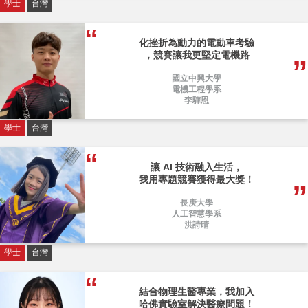
學士
台灣
化挫折為動力的電動車考驗
，競賽讓我更堅定電機路
國立中興大學
電機工程學系
李驊恩
學士
台灣
讓 AI 技術融入生活，
我用專題競賽獲得最大獎！
長庚大學
人工智慧學系
洪詩晴
學士
台灣
結合物理生醫專業，我加入
哈佛實驗室解決醫療問題！