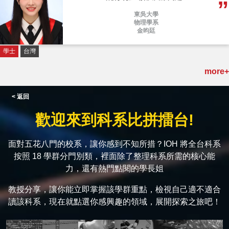
東吳大學
物理學系
金昀廷
學士
台灣
more+
< 返回
歡迎來到科系比拼擂台!
面對五花八門的校系，讓你感到不知所措？IOH 將全台科系
按照 18 學群分門別類，裡面除了整理科系所需的核心能
力，還有熱門點閱的學長姐
教授分享，讓你能立即掌握該學群重點，檢視自己適不適合
讀該科系，現在就點選你感興趣的領域，展開探索之旅吧！