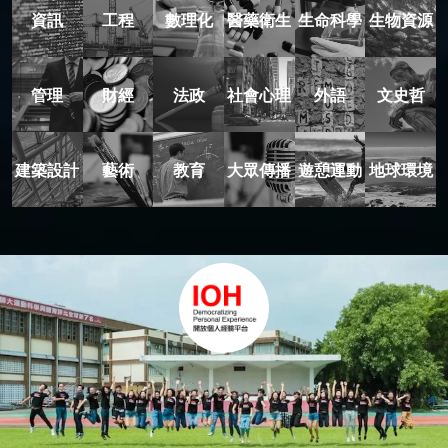
資訊
工程
數理化
醫藥衛生
生命科學
生物資源
管理
財經
法政
社會心理
外語
文史哲
建築設計
藝術
教育
大眾傳播
遊憩運動
地球環境