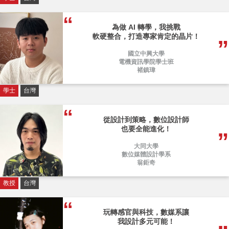
為做 AI 轉學，我挑戰
軟硬整合，打造專家肯定的晶片！
國立中興大學
電機資訊學院學士班
褚鎮瑋
學士
台灣
從設計到策略，數位設計師
也要全能進化！
大同大學
數位媒體設計學系
翁鉅奇
教授
台灣
玩轉感官與科技，數媒系讓
我設計多元可能！