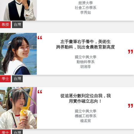
慈濟大學
社會工作學系
李秀如
教授
台灣
左手畫筆右手養牛，美術生
跨界動科，玩出食農教育新高度
國立中興大學
動物科學系
胡湘苓
學士
台灣
從追逐分數到定位自我，我
用實作確立志向！
國立中興大學
機械工程學系
楊孟宸
學士
台灣