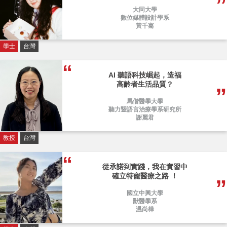
大同大學
數位媒體設計學系
黃千騫
學士
台灣
AI 聽語科技崛起，造福
高齡者生活品質？
馬偕醫學大學
聽力暨語言治療學系研究所
謝麗君
教授
台灣
從承諾到實踐，我在實習中
確立特寵醫療之路 ！
國立中興大學
獸醫學系
温尚樺