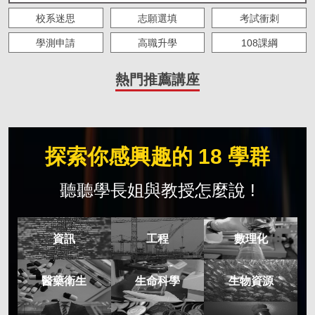
校系迷思
志願選填
考試衝刺
學測申請
高職升學
108課綱
大學生必修
海外留學
求職準備
熱門推薦講座
人物故事
IOH 實習
主題策展
僑外來台求學
探索你感興趣的 18 學群
聽聽學長姐與教授怎麼說 !
資訊
工程
數理化
醫藥衛生
生命科學
生物資源