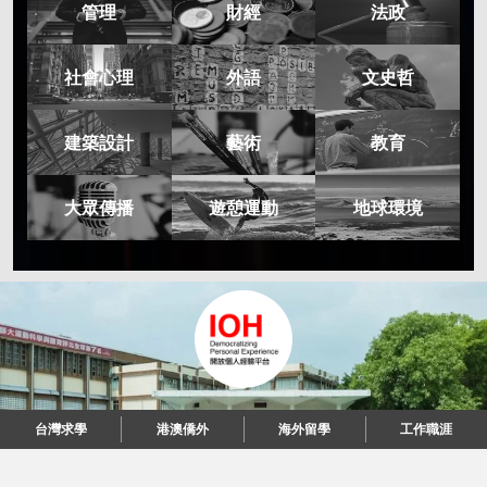
管理
財經
法政
社會心理
外語
文史哲
建築設計
藝術
教育
大眾傳播
遊憩運動
地球環境
台灣求學
港澳僑外
海外留學
工作職涯