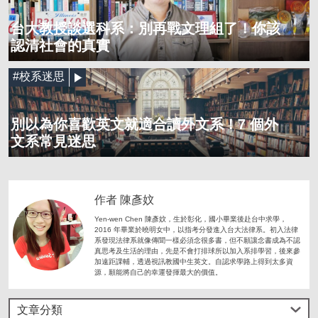
台大教授談選科系：別再戰文理組了！你該
認清社會的真實
#校系迷思
別以為你喜歡英文就適合讀外文系！7 個外
文系常見迷思
作者 陳彥妏
Yen-wen Chen 陳彥妏，生於彰化，國小畢業後赴台中求學，
2016 年畢業於曉明女中，以指考分發進入台大法律系。初入法律
系發現法律系就像傳聞一樣必須念很多書，但不願讓念書成為不認
真思考及生活的理由，先是不會打排球所以加入系排學習，後來參
加遠距課輔，透過視訊教國中生英文。自認求學路上得到太多資
源，願能將自己的幸運發揮最大的價值。
文章分類