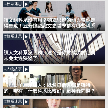
#校系迷思
讀文組科系沒有用？獨立思辨的能力帶你走
得更遠！五分鐘認識文史哲學群有哪些科系
#校系迷思
讀人文科系沒「錢」途？是你對成功的定義
未免太過狹隘了
#人物故事
《小日子》創辦人：既然每個人都是獨特
的，哪有「什麼科系比較好」這種蠢問題？
#校系迷思