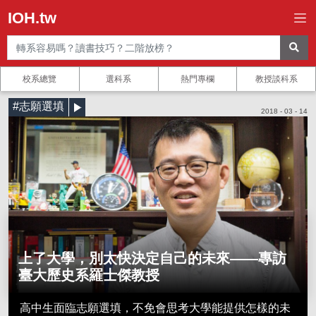
IOH.tw
校系總覽
選科系
熱門專欄
教授談科系
#志願選填
2018 - 03 - 14
上了大學，別太快決定自己的未來——專訪
臺大歷史系羅士傑教授
高中生面臨志願選填，不免會思考大學能提供怎樣的未