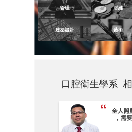
管理
財經
建築設計
藝術
口腔衛生學系
相
全人照
，需