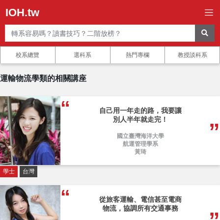
IOH.tw
校系總覽
選科系
熱門專欄
教授談科系
運輸物流學類的相關講座
自己用一年走的路，我要讓
別人半年就走完！
國立臺灣海洋大學
航運管理學系
黃琦
學士
台灣
從旅客運輸、電信甚至電商
物流，協調所有交通事務