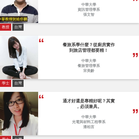
中華大學
資訊管理學系
張文智
教授
台灣
餐旅系學什麼？從廚房實作
到旅店管理都要精！
中華大學
餐旅管理學系
宋美齡
學士
台灣
通才好還是專精好呢？其實
，必須兼具。
中華大學
光電與材料工程學系
潘柏言