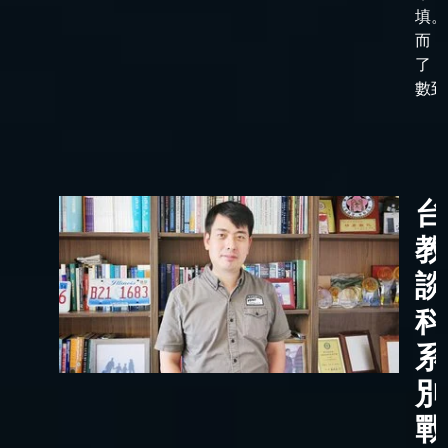
填。
而，
了「
數到了
台
教
談
科
系
別
戰