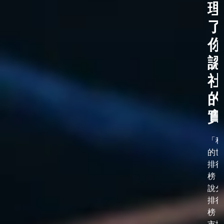
理
了
你
認
社
的
實
「科
的世
排行
榜，
說分
排行
榜，