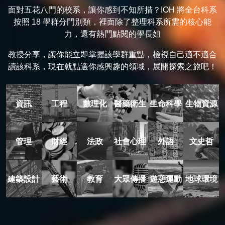
面對五花八門的校系，讓你感到不知所措？IOH 將全台科系
按照 18 學群分門別類，裡面除了整理科系所需的核心能
力，還有熱門點閱的學長姐
教授分享，讓你能立即掌握該學群重點，檢視自己適不適合
讀該科系，現在就點選你感興趣的領域，展開探索之旅吧！
資訊
工程
數理化
醫藥衛生
生命科學
生物資源
管理
財經
法政
社會心理
外語
文史哲
建築設計
藝術
教育
大眾傳播
遊憩運動
地球環境