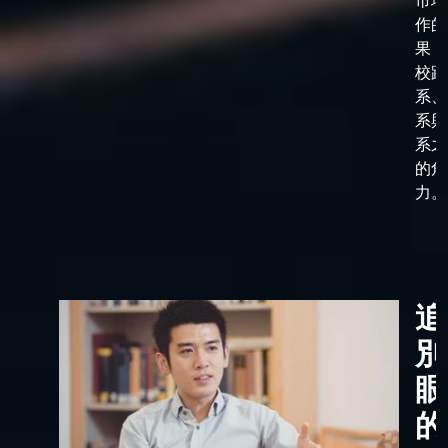
市場
作的
果，
校跟
系、
系與
系之
的角
力。
追
別
眼
的