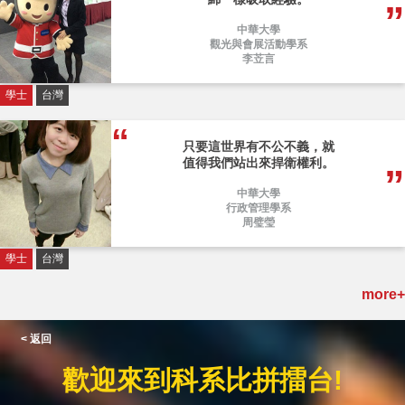
中華大學
觀光與會展活動學系
李苙言
學士
台灣
只要這世界有不公不義，就
值得我們站出來捍衛權利。
中華大學
行政管理學系
周璧瑩
學士
台灣
more+
< 返回
歡迎來到科系比拼擂台!