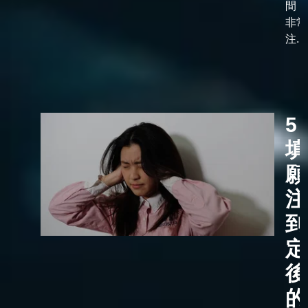
間，
非常
注...
5
填
願
注
到
定
後
的