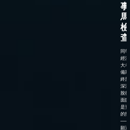
事
馬
檢
查
同學
經漫
大考
備期
終於
深淵
脫後
面臨
是更
的抉
——
願選