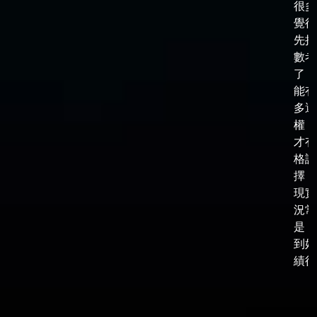
很多
覺得
先把
數考
了，
能有
多選
權，
才有
格談
擇，
現實
況常
是，
到好
績後，