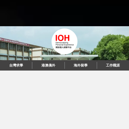
台灣求學
台灣求學
港澳僑外
港澳僑外
海外留學
海外留學
工作職涯
工作職涯
"當每個人都說起故事，我們可以改變世界。"
© 2026 IOH 開放個人經驗平台
回到頂端