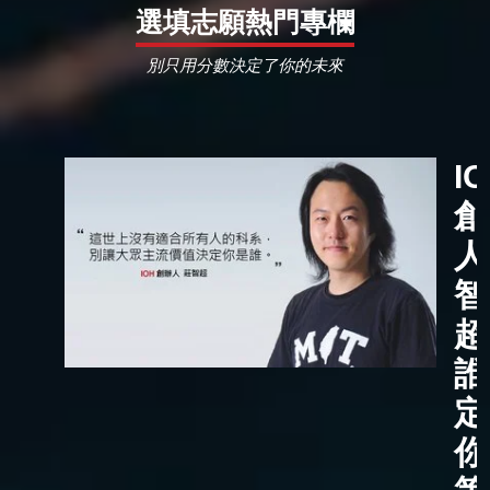
選填志願熱門專欄
別只用分數決定了你的未來
I
創
人
智
超
誰
定
你