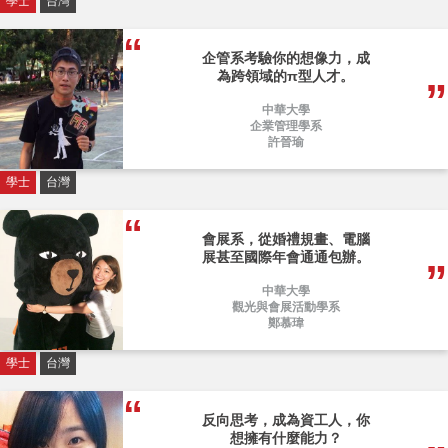
學士
台灣
企管系考驗你的想像力，成
為跨領域的π型人才。
中華大學
企業管理學系
許晉瑜
學士
台灣
會展系，從婚禮規畫、電腦
展甚至國際年會通通包辦。
中華大學
觀光與會展活動學系
鄭慕瑋
學士
台灣
反向思考，成為資工人，你
想擁有什麼能力？