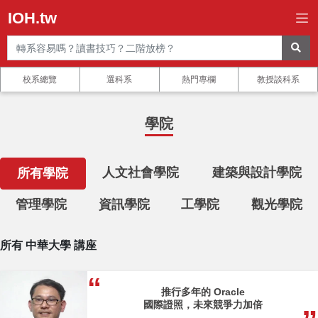
IOH.tw
校系總覽
選科系
熱門專欄
教授談科系
學院
人文社會學院
建築與設計學院
所有學院
管理學院
資訊學院
工學院
觀光學院
所有 中華大學 講座
推行多年的 Oracle
國際證照，未來競爭力加倍