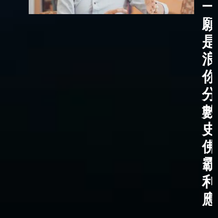
一
願
是
浪
你
分
數
史
佛
霸
利
應