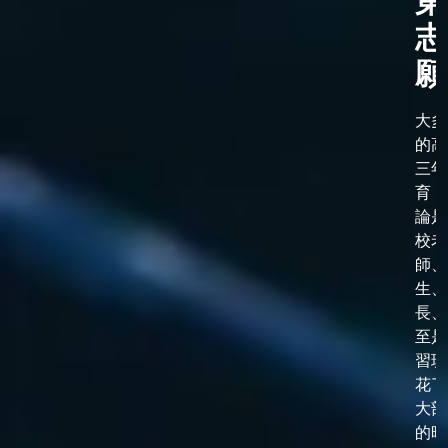
第
志
願
大多
的高
三年
育，
論是
校老
師、
生、
長、
至是
習班
花了
大部
的時