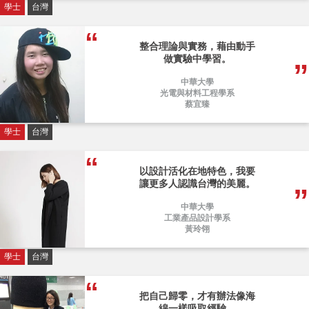
學士
台灣
整合理論與實務，藉由動手
做實驗中學習。
中華大學
光電與材料工程學系
蔡宜臻
學士
台灣
以設計活化在地特色，我要
讓更多人認識台灣的美麗。
中華大學
工業產品設計學系
黃玲翎
學士
台灣
把自己歸零，才有辦法像海
綿一樣吸取經驗。