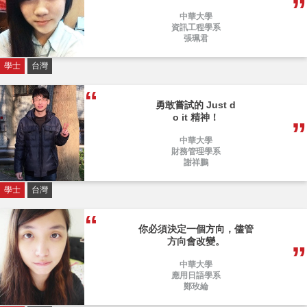
中華大學
資訊工程學系
張珮君
學士
台灣
勇敢嘗試的 Just d
o it 精神！
中華大學
財務管理學系
謝祥鵬
學士
台灣
你必須決定一個方向，儘管
方向會改變。
中華大學
應用日語學系
鄭玫綸