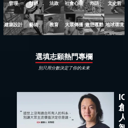
管理
財經
法政
社會心理
外語
文史哲
建築設計
藝術
教育
大眾傳播
遊憩運動
地球環境
選填志願熱門專欄
別只用分數決定了你的未來
I
創
人
智