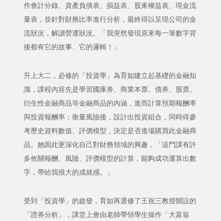
作會計分錄、資產負債表、損益表、股東權益表、現金流
量表，並針對財務比率進行分析，最終得以呈現公司的金
流狀況，解讀營運狀況。「我突然發現原來每一筆數字背
後都有它的故事、它的邏輯！」
升上大二，必修的「投資學」為育如建立起基礎的金融知
識，課程內容先是學習國庫券、商業本票、債券、股票、
衍生性金融商品等金融商品的內涵，進而計算預期報酬率
與投資報酬率；衡量風險後，設計出投資組合，同時得參
考歷史資料數值、評價模型，決定是否進場購買此金融商
品。她因此更深化自己對財務領域的興趣，「這門課有許
多攸關報酬、風險、評價模型的計算，能夠成功運算出數
字，帶給我很大的成就感。」
受到「投資學」的啟發，育如再選修了王祝三教授開設的
「證券分析」，課堂上會由老師帶領學生操作「大富翁