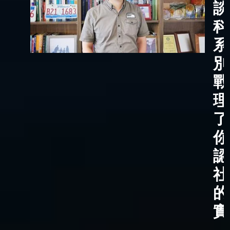
談
科
系
別
戰
理
了
你
認
社
的
實