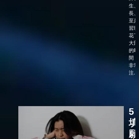
生、
長、
至是
習班
花了
大部
的時
間，
非常
注...
5
填
願