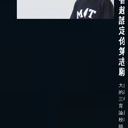
超
誰
定
你
第
志
願
大多
的高
三年
育，
論是
校老
師、