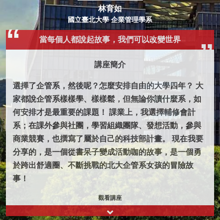
林育如
國立臺北大學 企業管理學系
當每個人都說起故事，我們可以改變世界
講座簡介
選擇了企管系，然後呢？怎麼安排自由的大學四年？ 大
家都說企管系樣樣學、樣樣鬆，但無論你讀什麼系，如
何安排才是最重要的課題！ 課業上，我選擇輔修會計
系；在課外參與社團，學習組織團隊、發想活動，參與
商業競賽，也撰寫了屬於自己的科技部計畫。 現在我要
分享的，是一個從書呆子變成活動咖的故事，是一個勇
於跨出舒適圈、不斷挑戰的北大企管系女孩的冒險故
事！
觀看講座