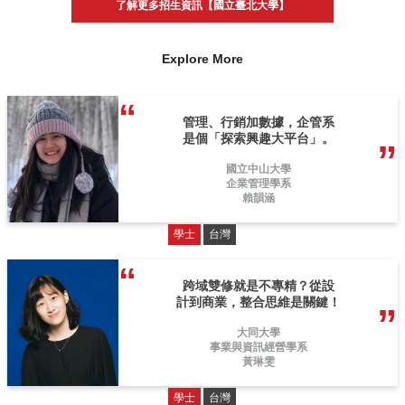
了解更多招生資訊【國立臺北大學】
Explore More
管理、行銷加數據，企管系
是個「探索興趣大平台」。
國立中山大學
企業管理學系
賴韻涵
學士
台灣
跨域雙修就是不專精？從設
計到商業，整合思維是關鍵！
大同大學
事業與資訊經營學系
黃琳雯
學士
台灣