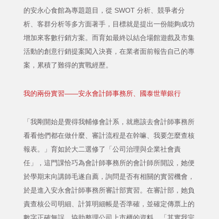
的安永心食館為專題題目，從 SWOT 分析、競爭者分
析、客群分析等多方面著手，目標就是提出一份能夠成功
增加來客數行銷方案。而育如最終以結合場館遊戲及市集
活動的創意行銷提案闖入決賽，在業者面前報告自己的專
案，累積了難得的實戰經歷。
我的兩份實習——安永會計師事務所、國泰世華銀行
「我剛開始是覺得我輔修會計系，就應該去會計師事務所
看看他們都在做什麼、審計流程是在幹嘛、我要怎麼查核
報表。」育如於大二選修了「公司治理與企業社會責
任」，這門課恰巧為會計師事務所的會計師所開設，她便
於學期末向講師毛遂自薦，詢問是否有相關的實習機會，
於是進入安永會計師事務所審計部實習。在審計部，她負
責查核公司明細、計算明細帳是否準確，並確定傳票上的
數字正確無誤，協助整理公司上市櫃的資料。「其實我完