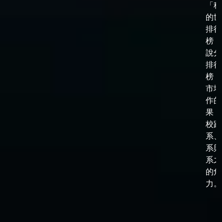
「科
的世
排行
榜，
說分
排行
榜，
市場
作的
果，
校跟
系、
系與
系之
的角
力。