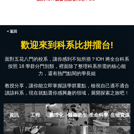
< 返回
歡迎來到科系比拼擂台!
面對五花八門的校系，讓你感到不知所措？IOH 將全台科系
按照 18 學群分門別類，裡面除了整理科系所需的核心能
力，還有熱門點閱的學長姐
教授分享，讓你能立即掌握該學群重點，檢視自己適不適合
讀該科系，現在就點選你感興趣的領域，展開探索之旅吧！
資訊
工程
數理化
醫藥衛生
生命科學
生物資源