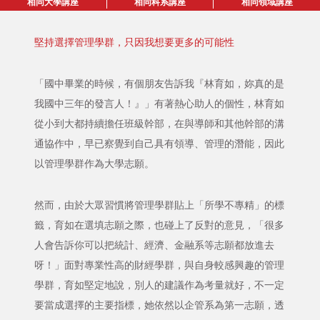
相同大學講座
相同科系講座
相同領域講座
堅持選擇管理學群，只因我想要更多的可能性
「國中畢業的時候，有個朋友告訴我『林育如，妳真的是
我國中三年的發言人！』」有著熱心助人的個性，林育如
從小到大都持續擔任班級幹部，在與導師和其他幹部的溝
通協作中，早已察覺到自己具有領導、管理的潛能，因此
以管理學群作為大學志願。
然而，由於大眾習慣將管理學群貼上「所學不專精」的標
籤，育如在選填志願之際，也碰上了反對的意見，「很多
人會告訴你可以把統計、經濟、金融系等志願都放進去
呀！」面對專業性高的財經學群，與自身較感興趣的管理
學群，育如堅定地說，別人的建議作為考量就好，不一定
要當成選擇的主要指標，她依然以企管系為第一志願，透