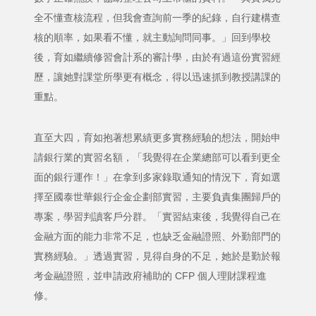
全不懂查核流程，但我會查詢前一季的紀錄，自行建構查
核的順率，如果看不懂，就主動詢問同事。」回到學校
後，育如繼續修習會計系的審計學，由於有過這份實習經
歷，讓她對課堂所學更有概念，得以迅速抓到教授講課的
重點。
直至大四，育如抱著想累績更多實務經驗的想法，開始申
請銀行業的實習名額，「我覺得在企業總部可以看到更全
面的銀行運作！」在拿到多家錄取通知的情況下，育如選
擇至國泰世華銀行企金企劃部實習，主要負責集團歸戶的
專案，學習判讀客戶分群。「實習結束後，我覺得自己在
金融方面的能力非常不足，也缺乏金融證照、外勤部門的
實務經驗。」透過實習，見得自身的不足，她於是勤於報
考金融證照，並申請政府補助的 CFP 個人理財課程進
修。