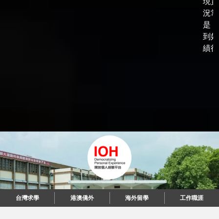
現實
況常
是，
到好
績後，
台灣求學
港澳僑外
海外留學
工作職涯