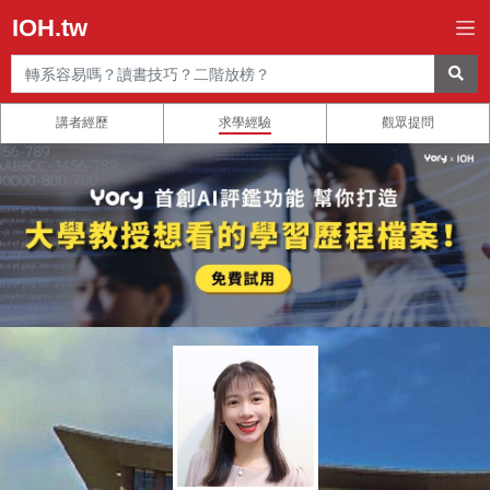
IOH.tw
講者經歷
求學經驗
觀眾提問