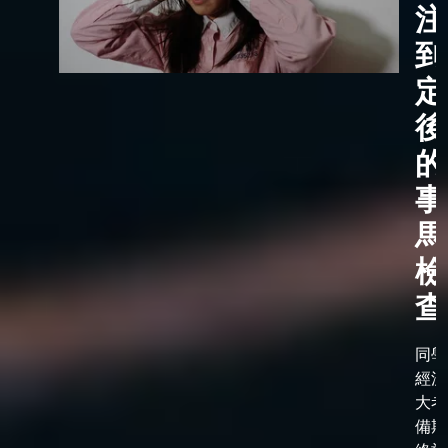
注
到
定
後
的
事
馬
檢
查
同學
經漫
大考
備期