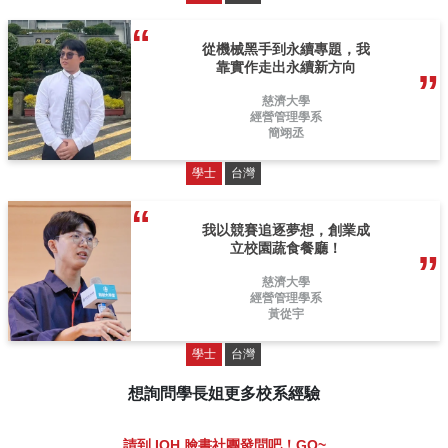
從機械黑手到永續專題，我
靠實作走出永續新方向
慈濟大學
經營管理學系
簡翊丞
學士
台灣
我以競賽追逐夢想，創業成
立校園蔬食餐廳！
慈濟大學
經營管理學系
黃從宇
學士
台灣
想詢問學長姐更多校系經驗
請到 IOH 臉書社團發問吧！GO~