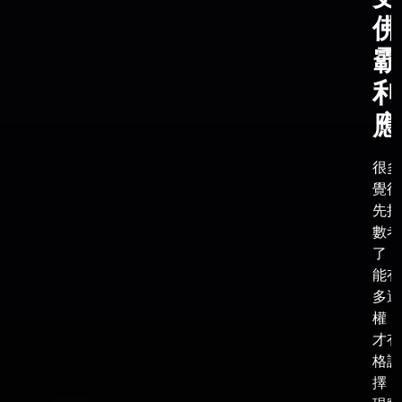
佛
霸
利
應
很多
覺得
先把
數考
了，
能有
多選
權，
才有
格談
擇，