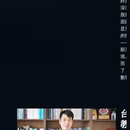
終於
深淵
脫後
面臨
是更
的抉
——
願選
填。
而，
了「
數到了
台
教