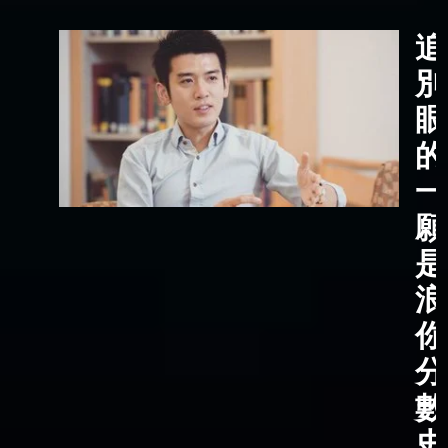
追
別
眼
的
一
願
是
浪
你
分
數
史