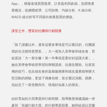
App」，模擬進場買賣股票、計算盈利與虧損，並調查產
業概況，從總體經濟、公司財務、均線分析、K 線分析、
MACD 線分析等不同面向衡量股票的價值。
課堂之外，豐富的社團與行銷競賽
「除了讀書以外，還有這麼多事情是可以嘗試的，社團讓
我的生活變得更豐富。」大一便加入系學會和雄友會，育
如直說「大一新生嘛！第一件事就是要好好認識大家」，
她在系學會學術部學習到舉辦講座、拉廣告贊助、社群宣
傳的技巧，也在雄友會的返鄉服務隊和雄友週累積舉辦大
型活動的經驗，更放下偶像包袱，首次嘗試演戲、跳舞，
也結交了一群患難與共、情感好似家人的朋友。
由於育如的大四專題與行銷有關，指導教授便建議她一併
參與「崇越行銷大賞」的行銷專題競賽，她和組員以宜蘭